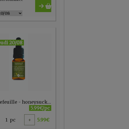
eudi 20/08
Chèvrefeuille - honeysuckle n°16 - 10 ml
5.99€/pc
1
pc
+
5.99
€