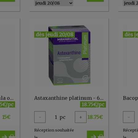
dès jeudi 20/08
dès j
Asperule 70g - Asperula odorata
Astaxanthine platinum - 60 V-caps
15€/pc
18.75€/pc
15
€
-
1
pc
+
18.75
€
-
Réception souhaitée
Récepti
le
le