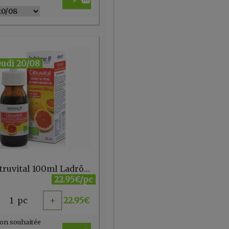
eudi 20/08
Bio Citruvital 100ml Ladrôme (extrait de pépins de pamplemousse)
22.95€/pc
1
pc
+
22.95
€
on souhaitée