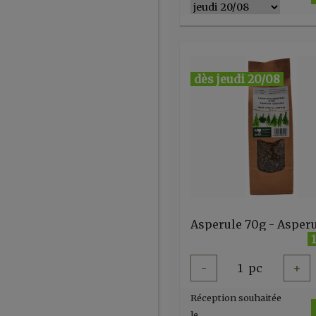
dès jeudi 20/08
-
1
pc
+
Réception souhaitée
le