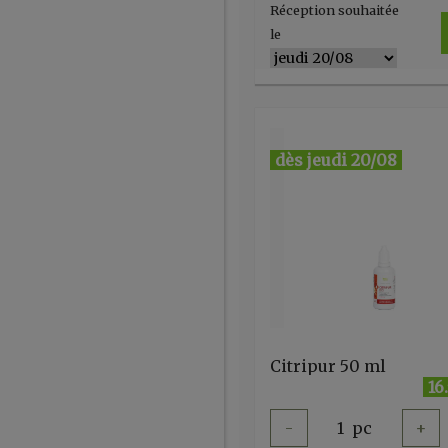
Réception souhaitée
le
dès jeudi 20/08
Citripur 50 ml
16
-
1
pc
+