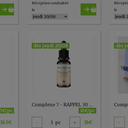
Réception souhaitée
Récepti
le
le
dès jeudi 20/08
dès j
Complexe 7 - RAPPEL 30 ml Sainte Hilaire
.5€/pc
16€/pc
16.5
€
-
1
pc
+
16
€
-