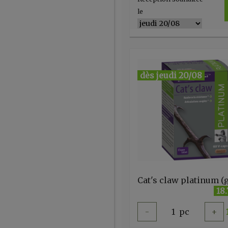
le
dès jeudi 20/08
18
-
1
pc
+