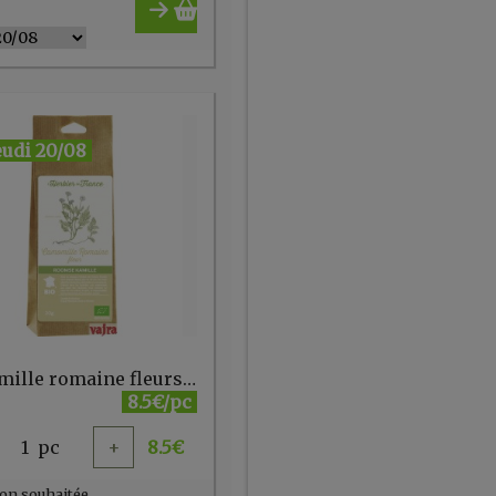
eudi 20/08
Camomille romaine fleurs 20g Herbier de France
8.5€/pc
1
pc
+
8.5
€
on souhaitée