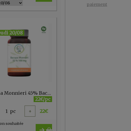
paiement
eudi 20/08
Bacopa Monnieri 45% Bacósidos 60 gel - Planticinal
22€/pc
1
pc
+
22
€
on souhaitée