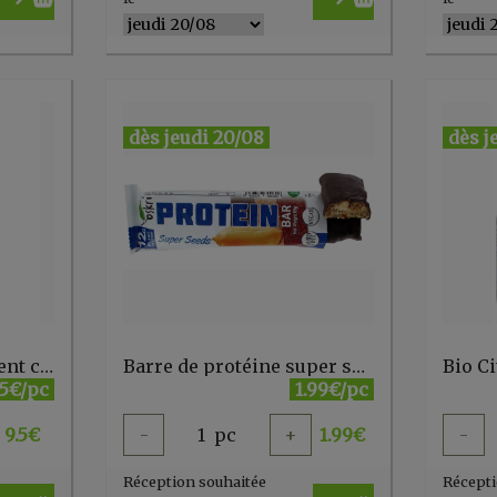
dès jeudi 20/08
dès j
Bain de bouche à l'argent colloidal 250 ml Catalyons
Barre de protéine super seeds + chocolat noir - 65 gr
.5€/pc
1.99€/pc
9.5
€
-
1
pc
+
1.99
€
-
Réception souhaitée
Récepti