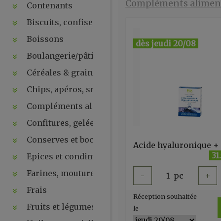
Compléments aliment
Contenants
Biscuits, confiseries, chocolats, snacks
Boissons
dès jeudi 20/08
Boulangerie/pâtisseries
Céréales & graines
Chips, apéros, snacks, crackers ...
Compléments alimentaires & plantes
Confitures, gelées, compotes, purées, pâtes à tartin
Conserves et bocaux
31
Epices et condiments
Farines, moutures et levures
-
1
pc
+
Frais
Réception souhaitée
Fruits et légumes secs
le