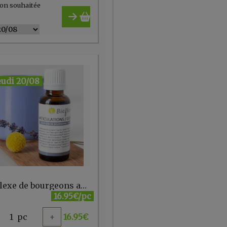
on souhaitée
eudi 20/08
Complexe de bourgeons articulations 30ml Bioflore
16.95€/pc
1
pc
+
16.95
€