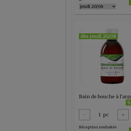
dès jeudi 20/08
9
-
1
pc
+
Réception souhaitée