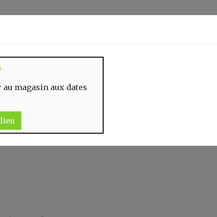
Identifiez-vous
n
 MOMENT
CONTACT
 au magasin aux dates
S ALIMENTAIRES & PLANTES
lieu