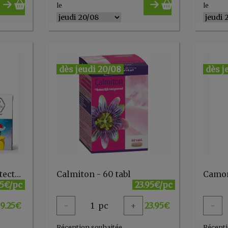
le
le
dès jeudi 20/08
dès j
Bonbons des ours protecteurs bio* 100 g
Calmiton - 60 tabl
25€/pc
23.95€/pc
9.25
€
-
1
pc
+
23.95
€
-
Réception souhaitée
Récepti