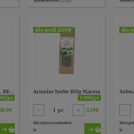
dès jeudi 20/08
dès j
Anti-stress 600 60 gel. BE-LIFE
Armoise herbe 100g Marma
.9€/pc
3.39€/pc
16.9
€
-
1
pc
+
3.39
€
-
Réception souhaitée
Récepti
le
le