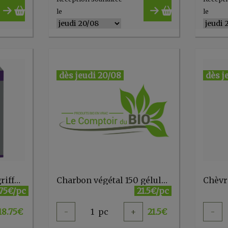
le
le
dès jeudi 20/08
dès j
Cat's claw platinum (griffe du chat)
Charbon végétal 150 gélules de 275mg Super Diet
.75€/pc
21.5€/pc
18.75
€
-
1
pc
+
21.5
€
-