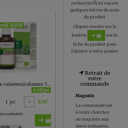
recherche
en tapant
quelques lettres du nom
du produit
eudi 20/08
Cliquez ensuite sur le
bouton
sur la
fiche du produit pour
l'ajouter à votre panier
Retrait de
votre
commande
Acorus calamus/calamus 50 ml Ladrôme
6.5€/pc
Magasin
1
pc
+
6.5
€
La commande est
à venir chercher
on souhaitée
au magasin aux
dates indiquées.