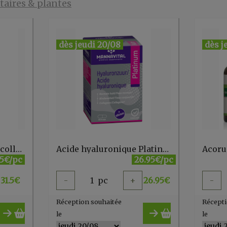
aires & plantes
dès jeudi 20/08
dès j
er, ...
Acide hyaluronique + collagne marin NUT 473/26 30 gél.
Acide hyaluronique Platinum - 60 V-caps MannaVital
.5€/pc
26.95€/pc
31.5
€
-
1
pc
+
26.95
€
-
Réception souhaitée
Récepti
le
le