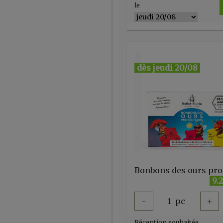
le
dès jeudi 20/08
9.
-
1
pc
+
Réception souhaitée