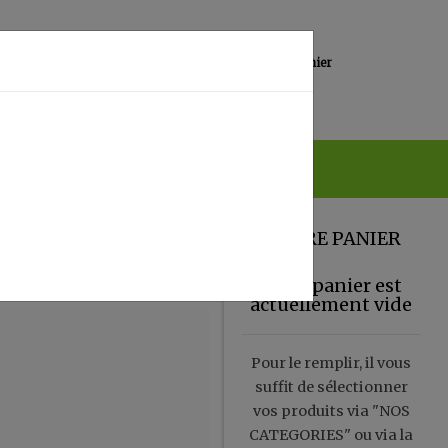
0
Lieu de réception
Mon panier
Magasin
0.00 €
VOTRE PANIER
Votre panier est
actuellement vide
Pour le remplir, il vous
suffit de sélectionner
vos produits via "NOS
CATEGORIES" ou via la