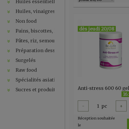
Huiles essentielles, hydrolats, ...
Huiles, vinaigres, sauces
Non food
dès jeudi 20/08
Pains, biscottes, levures, ...
Pâtes, riz, semoules
Préparation desserts, ....
Surgelés
Raw food
Spécialités asiatiques
Sucres et produits de la ruche
16
-
1
pc
+
Réception souhaitée
le