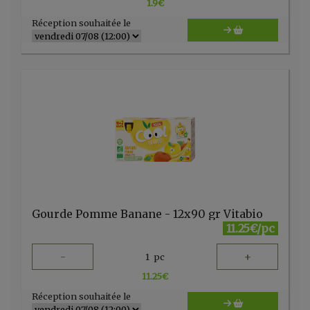
1.9
€
Réception souhaitée le
Gourde Pomme Banane - 12x90 gr Vitabio
11.25€/pc
-
+
1
pc
11.25
€
Réception souhaitée le