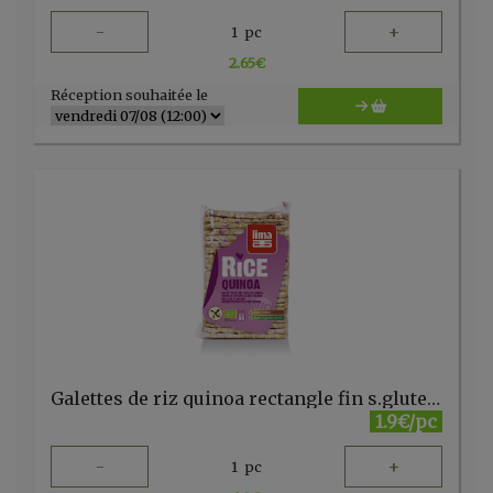
-
+
1
pc
2.65
€
Réception souhaitée le
Galettes de riz quinoa rectangle fin s.gluten bio 130g Lima
1.9€/pc
-
+
1
pc