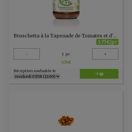
Bruschetta à la Tapenade de Tomates et d'Olives 180gr Bio e te
5.75€/pc
-
+
1
pc
5.75
€
Réception souhaitée le