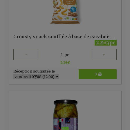
Crousty snack soufflée à base de cacahuètes et maïs 75 g LPDF
2.25€/pc
-
+
1
pc
2.25
€
Réception souhaitée le