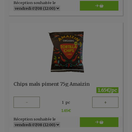
Réception souhaitée le
Chips maïs piment 75g Amaizin
1.65€/pc
-
+
1
pc
1.65
€
Réception souhaitée le