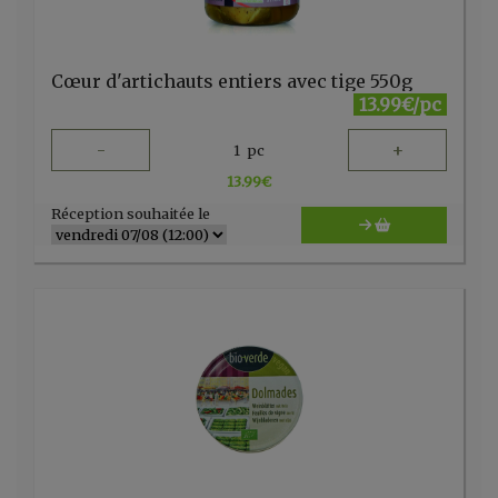
Cœur d'artichauts entiers avec tige 550g
13.99€/pc
-
+
1
pc
13.99
€
Réception souhaitée le