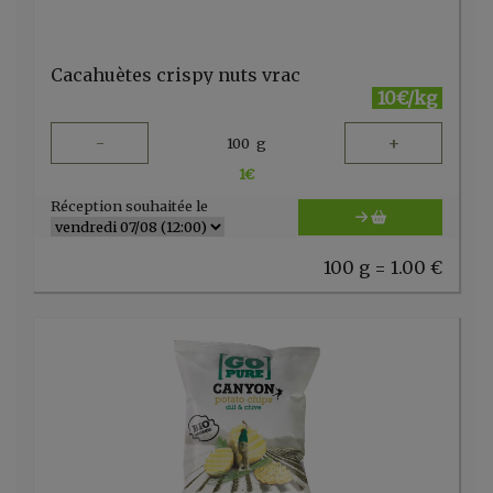
Cacahuètes crispy nuts vrac
10€/kg
-
+
100
g
1
€
Réception souhaitée le
100 g = 1.00 €