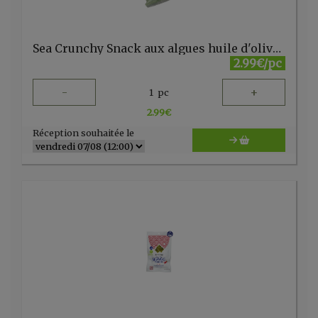
Sea Crunchy Snack aux algues huile d'olive 10g
2.99€/pc
-
+
1
pc
2.99
€
Réception souhaitée le