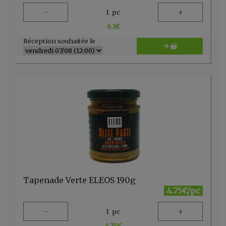
-
+
1
pc
6.1
€
Réception souhaitée le
Tapenade Verte ELEOS 190g
4.75€/pc
-
+
1
pc
4.75
€