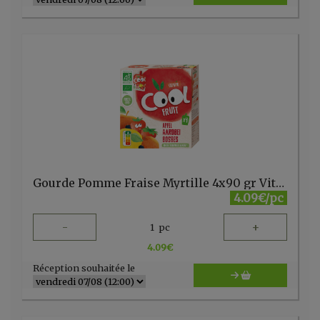
Gourde Pomme Fraise Myrtille 4x90 gr Vitabio
4.09€/pc
-
+
1
pc
4.09
€
Réception souhaitée le