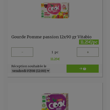
Gourde Pomme passion 12x90 gr Vitabio
11.25€/pc
-
+
1
pc
11.25
€
Réception souhaitée le