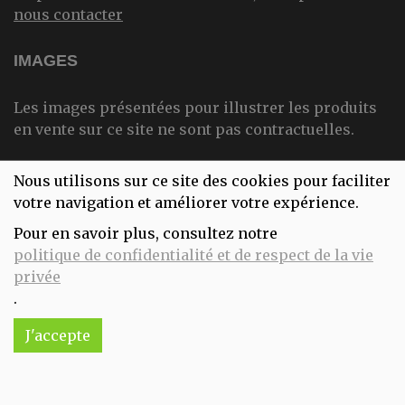
nous contacter
IMAGES
Les images présentées pour illustrer les produits
en vente sur ce site ne sont pas contractuelles.
Nous utilisons sur ce site des cookies pour faciliter
NOS INFORMATIONS
votre navigation et améliorer votre expérience.
Pour en savoir plus, consultez notre
politique de confidentialité et de respect de la vie
181 rue de Trazegnies
privée
6180 Courcelles
.
J'accepte
lecomptoirdubio.courcelles@gmail.com
071/13.74.78