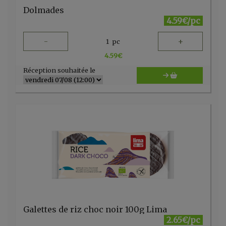
Dolmades
4.59€/pc
-
+
1
pc
4.59
€
Réception souhaitée le
Galettes de riz choc noir 100g Lima
2.65€/pc