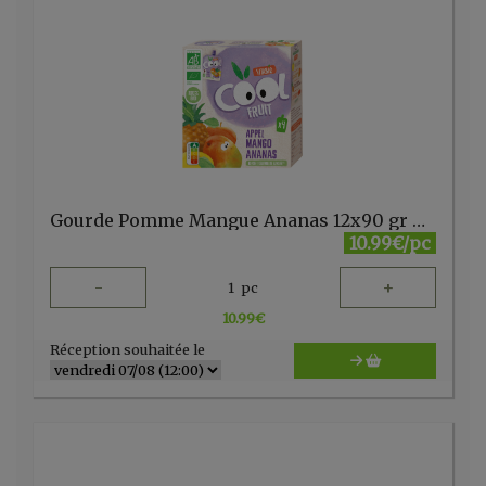
Gourde Pomme Mangue Ananas 12x90 gr Vitabio (copie)
10.99€/pc
-
+
1
pc
10.99
€
Réception souhaitée le