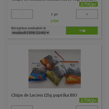
2.75€/pc
-
+
1
pc
2.75
€
Réception souhaitée le
Chips de Lucien 125g paprika BIO
2.75€/pc