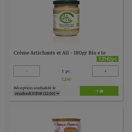
Crème Artichauts et Ail - 180gr Bio e te
7.25€/pc
-
+
1
pc
7.25
€
Réception souhaitée le