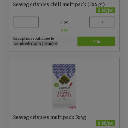
Seaveg crispies chili multipack (3x4 gr)
6.1€/pc
-
+
1
pc
6.1
€
Réception souhaitée le
Seaveg crispies multipack 5x4g
6.1€/pc