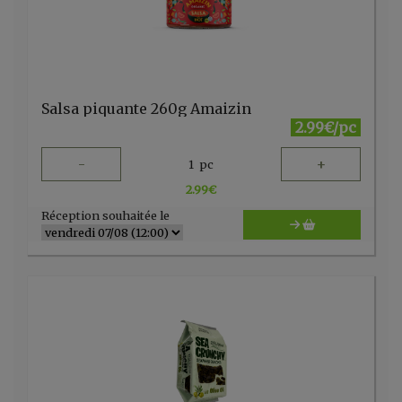
Salsa piquante 260g Amaizin
2.99€/pc
-
+
1
pc
2.99
€
Réception souhaitée le