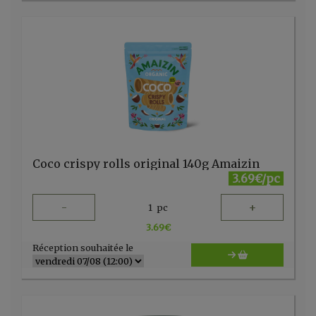
Coco crispy rolls original 140g Amaizin
3.69€/pc
-
+
1
pc
3.69
€
Réception souhaitée le