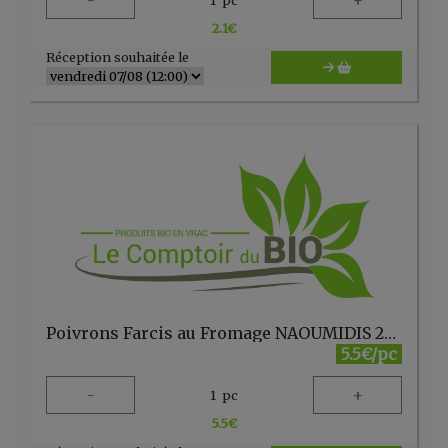
-
+
2.1
€
Réception souhaitée le
Poivrons Farcis au Fromage NAOUMIDIS 260g MOUSTOTOPIPERIA
5.5€/pc
-
+
1
pc
5.5
€