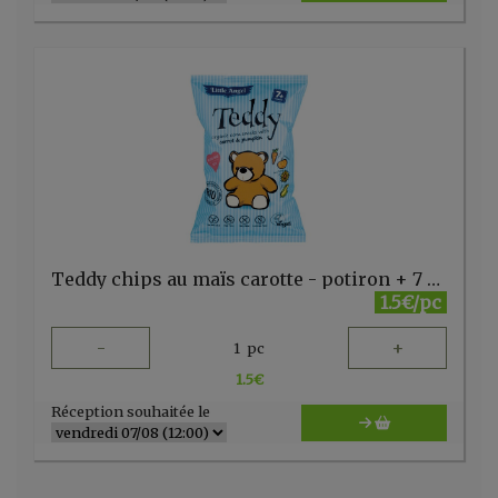
Teddy chips au maïs carotte - potiron + 7 mois Little Angel
1.5€/pc
-
+
1
pc
1.5
€
Réception souhaitée le