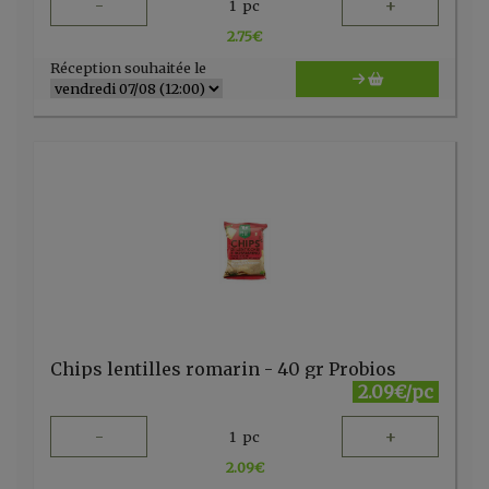
-
+
1
pc
2.75
€
Réception souhaitée le
Chips lentilles romarin - 40 gr Probios
2.09€/pc
-
+
1
pc
2.09
€