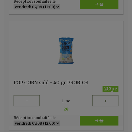
Réception souhaitée le
POP CORN salé - 40 gr PROBIOS
2€/pc
-
+
1
pc
2
€
Réception souhaitée le