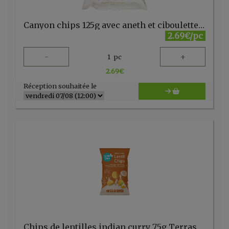
Canyon chips 125g avec aneth et ciboulette GO PURE
2.69€/pc
-
+
1
pc
2.69
€
Réception souhaitée le
Chips de lentilles indian curry 75g Terrasana