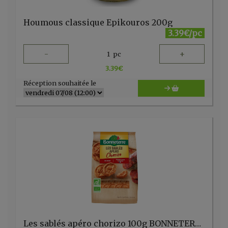
Houmous classique Epikouros 200g
3.39€/pc
-
+
1
pc
3.39
€
Réception souhaitée le
Les sablés apéro chorizo 100g BONNETERRE