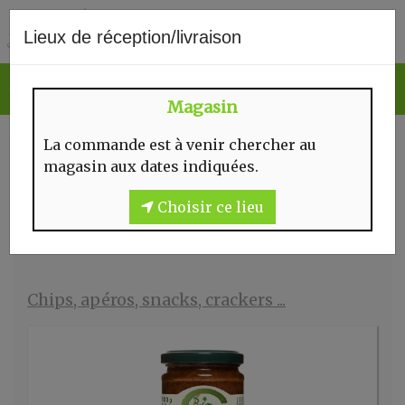
0
Lieux de réception/livraison
Magasin
CHIPS, APÉROS, SNACKS,
La commande est à venir chercher au
CRACKERS ...
magasin aux dates indiquées.
Choisir ce lieu
Chips, apéros, snacks, crackers ...