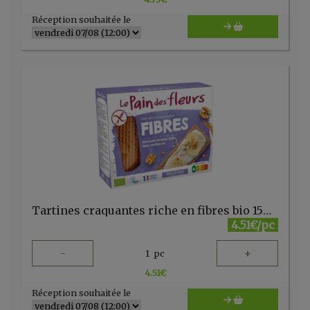
Réception souhaitée le
Tartines craquantes riche en fibres bio 150 g Pain des fleurs
4.51€/pc
-
+
1
pc
4.51
€
Réception souhaitée le