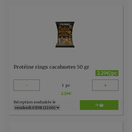
Protéine rings cacahuetes 50 gr
2.29€/pc
-
+
1
pc
2.29
€
Réception souhaitée le