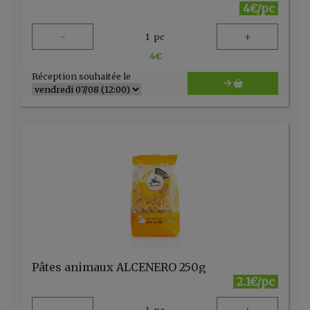
4€/pc
-
+
1
pc
4
€
Réception souhaitée le
Pâtes animaux ALCENERO 250g
2.1€/pc
1
pc