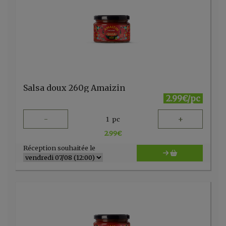
Salsa doux 260g Amaizin
2.99€/pc
-
+
1
pc
2.99
€
Réception souhaitée le