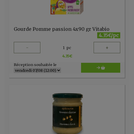
Gourde Pomme passion 4x90 gr Vitabio
4.35€/pc
-
+
1
pc
4.35
€
Réception souhaitée le