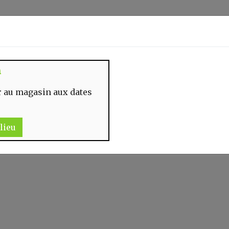
Identifiez-vous
n
 MOMENT
CONTACT
 au magasin aux dates
lieu