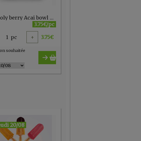
The Holy berry Acai bowl banane myrtille bio 150g
3.75€/pc
1
pc
+
3.75
€
on souhaitée
eudi 20/08