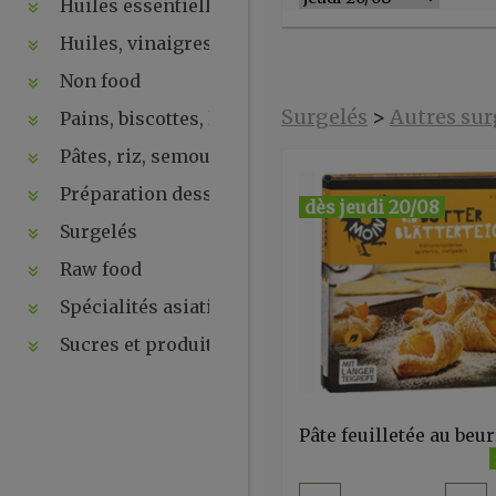
Huiles essentielles, hydrolats, ...
Huiles, vinaigres, sauces
Non food
Surgelés
>
Autres sur
Pains, biscottes, levures, ...
Pâtes, riz, semoules
Préparation desserts, ....
dès jeudi 20/08
Surgelés
Raw food
Spécialités asiatiques
Sucres et produits de la ruche