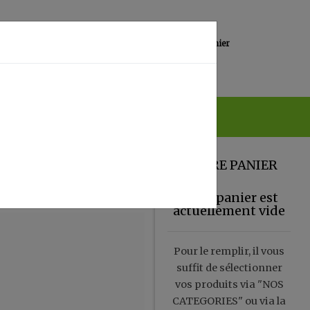
0
Lieu de réception
Mon panier
Magasin
0.00 €
VOTRE PANIER
Votre panier est
actuellement vide
Pour le remplir, il vous
suffit de sélectionner
vos produits via "NOS
CATEGORIES" ou via la