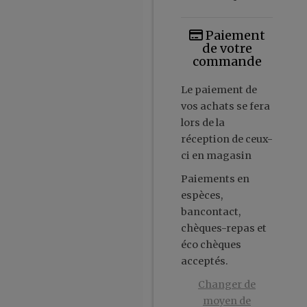
Paiement
de votre
commande
Le paiement de
vos achats se fera
lors de la
réception de ceux-
ci en magasin
Paiements en
espèces,
bancontact,
chèques-repas et
éco chèques
acceptés.
Changer de
moyen de