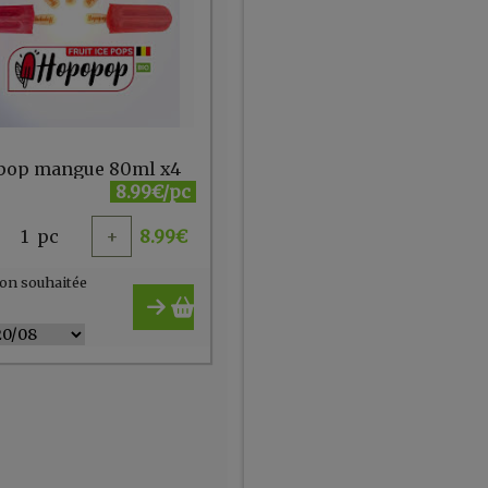
pop mangue 80ml x4
8.99€/pc
1
pc
+
8.99
€
on souhaitée