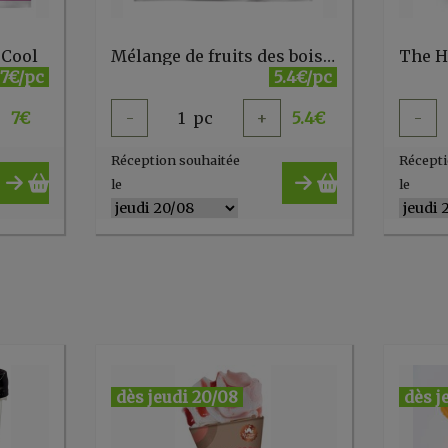
 Cool
Mélange de fruits des bois 300g Natural Cool
7€/pc
5.4€/pc
7
€
-
1
pc
+
5.4
€
-
Réception souhaitée
Récepti
le
le
dès jeudi 20/08
dès j