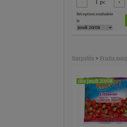
-
1
pc
+
Réception souhaitée
le
Surgelés
>
Fruits sur
dès jeudi 20/08