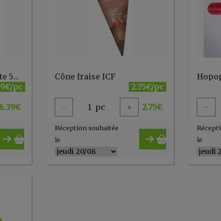
Chunky Dark Chocolate 500ml chocolate fudge Mrs Jersey
Cône fraise ICF
Hopo
39€/pc
2.75€/pc
6.39
€
-
1
pc
+
2.75
€
-
Réception souhaitée
Récepti
le
le