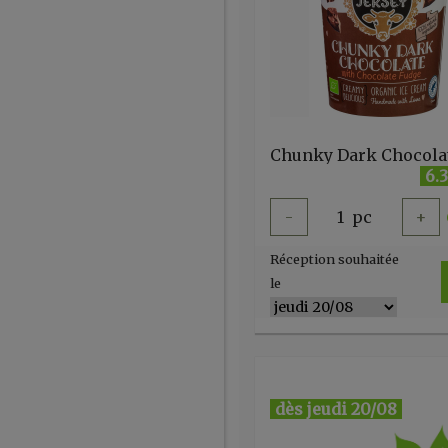
6.
-
1
pc
+
Réception souhaitée
le
dès jeudi 20/08