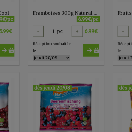
Cool
Framboises 300g Natural Cool
99€/pc
6.99€/pc
5.99
€
-
1
pc
+
6.99
€
-
Réception souhaitée
Récepti
le
le
dès jeudi 20/08
dès j