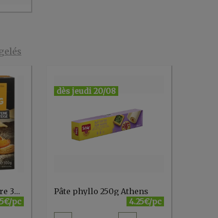
gelés
dès jeudi 20/08
Pâte feuilletée au beurre 300g MOIN
Pâte phyllo 250g Athens
5€/pc
4.25€/pc