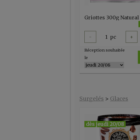
Griottes 300g Natural
-
1
pc
+
Réception souhaitée
le
Surgelés
>
Glaces
dès jeudi 20/08