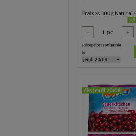
Fraises 300g Natural 
5.
-
1
pc
+
Réception souhaitée
le
dès jeudi 20/08