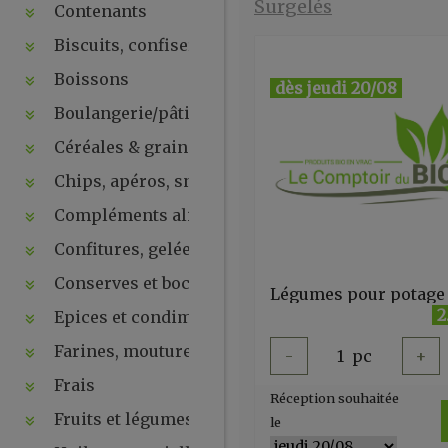
Surgelés
Contenants
Biscuits, confiseries, chocolats, snacks
Boissons
dès jeudi 20/08
Boulangerie/pâtisseries
Céréales & graines
Chips, apéros, snacks, crackers ...
Compléments alimentaires & plantes
Confitures, gelées, compotes, purées, pâtes à tartin
Conserves et bocaux
2
Epices et condiments
Farines, moutures et levures
-
1
pc
+
Frais
Réception souhaitée
Fruits et légumes secs
le