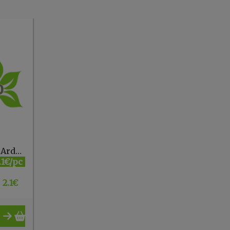
er, ...
Légumes pour potage Ardo 600g
.1€/pc
2.1
€