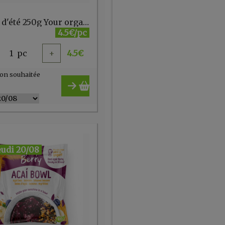
Fruits d'été 250g Your organic nature
4.5€/pc
1
pc
+
4.5
€
on souhaitée
eudi 20/08