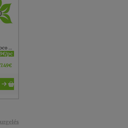
Naturattiva Glace au coco vanille/chocolat sans gluten bio 750ml
49€/pc
7.49
€
urgelés