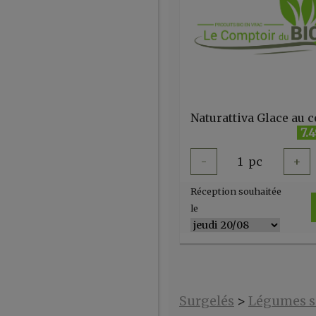
7.
-
1
pc
+
Réception souhaitée
le
Surgelés
>
Légumes s