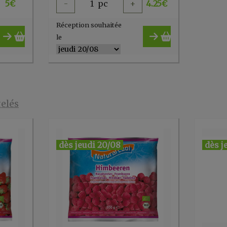
5
€
-
1
pc
+
4.25
€
Réception souhaitée
le
gelés
dès jeudi 20/08
dès j