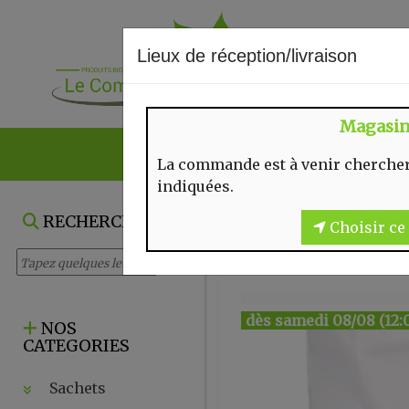
Lieux de réception/livraison
Magasi
NOS VENTES DU
La commande est à venir chercher
indiquées.
RECHERCHE
Choisir ce 
dès samedi 08/08 (12:
NOS
CATEGORIES
Sachets