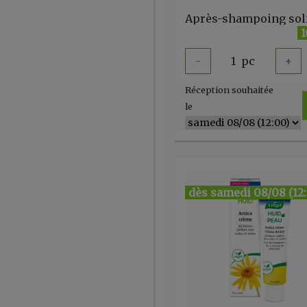
1
-
1
pc
+
Réception souhaitée
le
dès samedi 08/08 (12