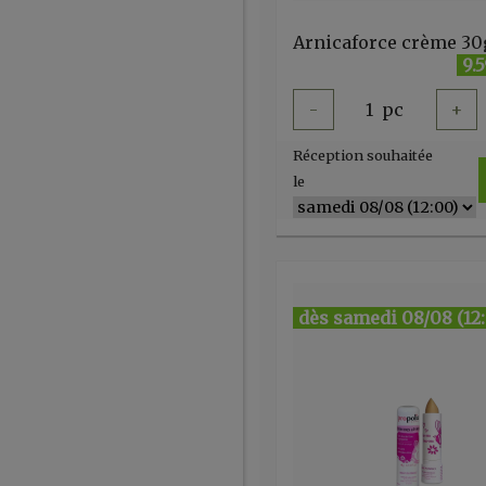
9.
-
1
pc
+
Réception souhaitée
le
dès samedi 08/08 (12