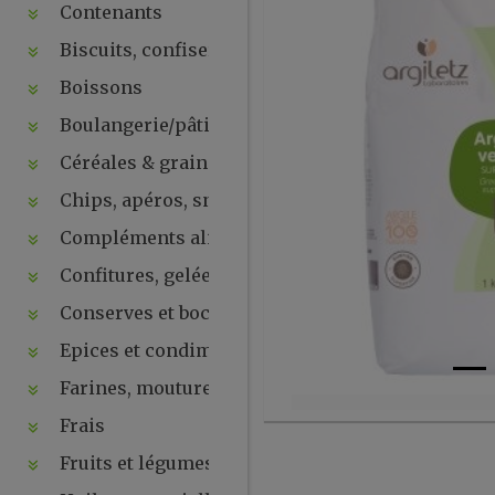
Contenants
Biscuits, confiseries, chocolats, snacks
Boissons
Boulangerie/pâtisseries
Céréales & graines
Chips, apéros, snacks, crackers ...
Compléments alimentaires & plantes
Confitures, gelées, compotes, purées, pâtes à tartin
Conserves et bocaux
Epices et condiments
Farines, moutures et levures
Frais
Fruits et légumes secs