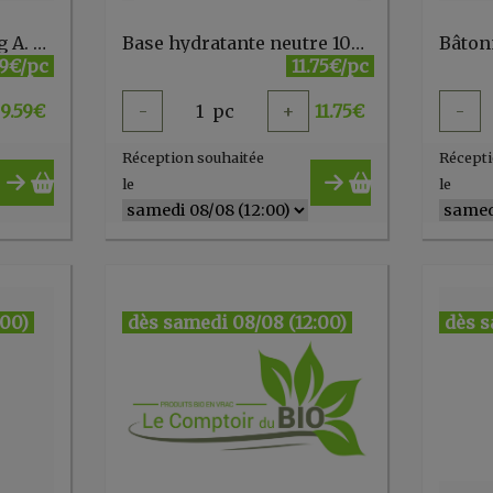
Arnicaforce crème 30g A. Vogel
Base hydratante neutre 100 ml Centifolia
59€/pc
11.75€/pc
9.59
€
-
1
pc
+
11.75
€
-
Réception souhaitée
Récepti
le
le
:00)
dès samedi 08/08 (12:00)
dès s