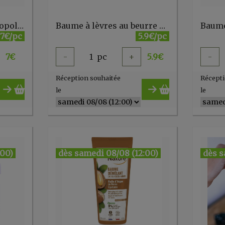
Baume à lèvre 94% propolis karité 4g Propolia
Baume à lèvres au beurre de karité - Comme Avant
Baume
7€/pc
5.9€/pc
7
€
-
1
pc
+
5.9
€
-
Réception souhaitée
Récepti
le
le
:00)
dès samedi 08/08 (12:00)
dès s