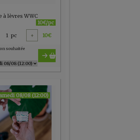
 à lèvres WWC
10€/pc
1
pc
+
10
€
on souhaitée
amedi 08/08 (12:00)