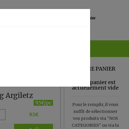
0
Lieu de réception
Mon panier
Magasin
0.00 €
VOTRE PANIER
Votre panier est
actuellement vide
g Argiletz
9.5€/pc
Pour le remplir, il vous
suffit de sélectionner
9.5
€
vos produits via "NOS
CATEGORIES" ou via la