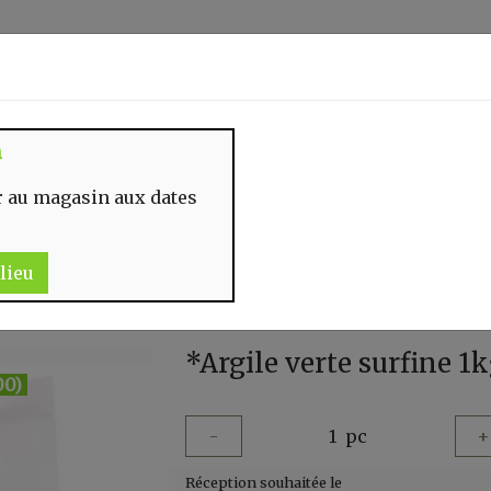
Identifiez-vous
n
 MOMENT
CONTACT
 au magasin aux dates
lieu
*Argile verte surfine 1k
00)
-
1
pc
+
Réception souhaitée le