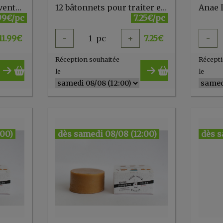
***Huile de massage ventre de bébé 50ml Weleda
12 bâtonnets pour traiter et désodoriser (canalisations/siphons) ARCY VERT
.99€/pc
7.25€/pc
11.99
€
-
1
pc
+
7.25
€
-
Réception souhaitée
Récepti
le
le
:00)
dès samedi 08/08 (12:00)
dès s