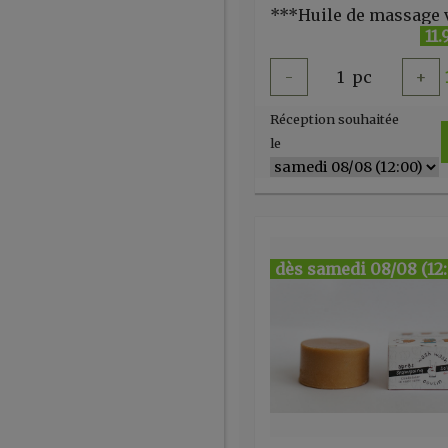
11
-
1
pc
+
Réception souhaitée
le
dès samedi 08/08 (12