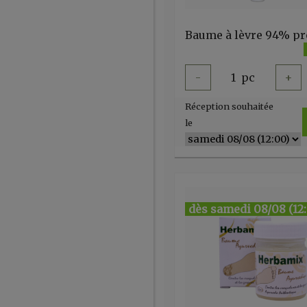
-
1
pc
+
Réception souhaitée
le
dès samedi 08/08 (12