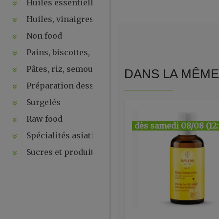
Huiles essentielles, hydrolats, ...
Huiles, vinaigres, sauces
Non food
Pains, biscottes, levures, ...
Pâtes, riz, semoules
DANS LA MÊME 
Préparation desserts, ....
Surgelés
Raw food
dès samedi 08/08 (12
Spécialités asiatiques
Sucres et produits de la ruche