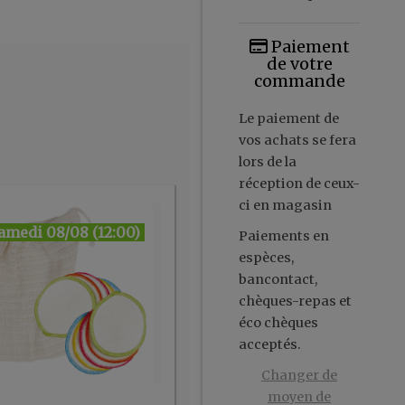
Paiement
de votre
commande
Le paiement de
vos achats se fera
lors de la
réception de ceux-
ci en magasin
amedi 08/08 (12:00)
Paiements en
espèces,
bancontact,
chèques-repas et
éco chèques
acceptés.
Changer de
moyen de