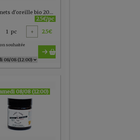
Bâtonnets d'oreille bio 200pc Douce Nature
2.5€/pc
1
pc
+
2.5
€
on souhaitée
amedi 08/08 (12:00)