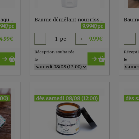
Baume ayurvédique craquelures HERBAMIX 20 gr Kerala Nature
Baume démêlant nourrissant pour cheveux secs et abîmés à l'huile d'Argan 200 ml Douce Nature
99€/pc
9.99€/pc
4.99
€
-
1
pc
+
9.99
€
-
Réception souhaitée
Récepti
le
le
:00)
dès samedi 08/08 (12:00)
dès s