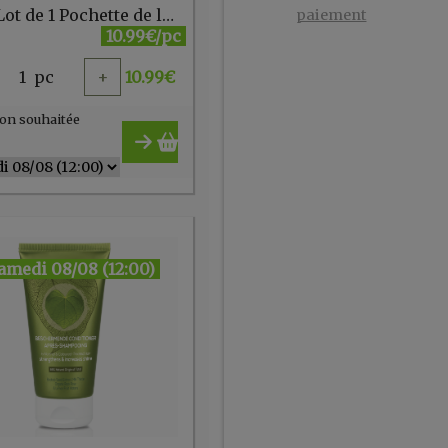
Anae Lot de 1 Pochette de lavage + 10 disques maquillage
paiement
10.99€/pc
1
pc
+
10.99
€
on souhaitée
amedi 08/08 (12:00)