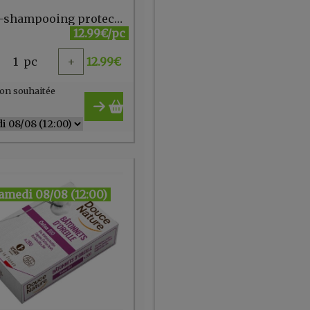
Après-shampooing protecteur 150ml Naturtint
12.99€/pc
1
pc
+
12.99
€
on souhaitée
amedi 08/08 (12:00)