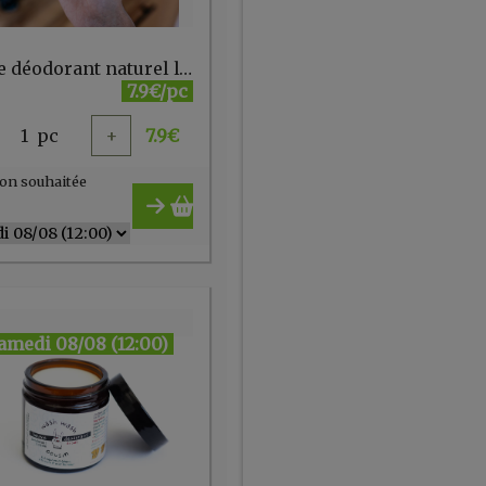
Baume déodorant naturel l'Herbacé Clémence & Vivien
7.9€/pc
1
pc
+
7.9
€
on souhaitée
amedi 08/08 (12:00)