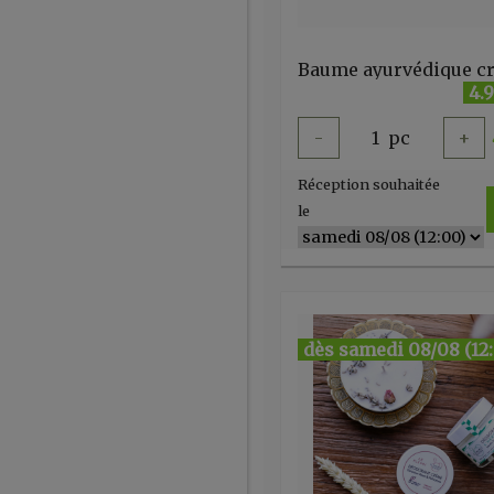
4.
-
1
pc
+
Réception souhaitée
le
dès samedi 08/08 (12