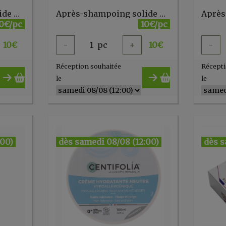
Après-shampoing solide démêlant WWC
Après-shampoing solide nourrissant WWC
0€/pc
10€/pc
10
€
-
1
pc
+
10
€
-
Réception souhaitée
Récepti
le
le
:00)
dès samedi 08/08 (12:00)
dès s