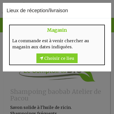
0
Lieux de réception/livraison
Magasin
La commande est à venir chercher au
magasin aux dates indiquées.
Choisir ce lieu
Shampoing baobab Atelier de
Pacou
Savon solide à l'huile de ricin.
Shampoings fréquents