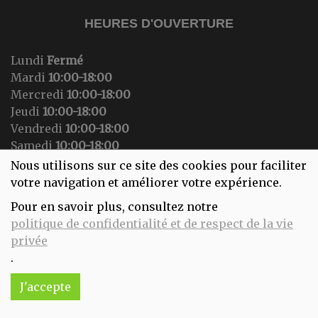
HEURES D'OUVERTURE
Lundi
Fermé
Mardi
10:00-18:00
Mercredi
10:00-18:00
Jeudi
10:00-18:00
Vendredi
10:00-18:00
Samedi
10:00-18:00
Dimanche
Fermé
Nous utilisons sur ce site des cookies pour faciliter
votre navigation et améliorer votre expérience.
Pour en savoir plus, consultez notre
politique de confidentialité et de respect de la vie
Réalisé avec
par
MonSiteAMoi
privée
.
J'accepte