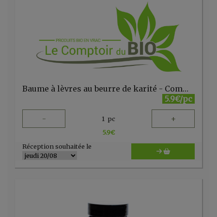
Baume à lèvres au beurre de karité - Comme Avant
5.9€/pc
-
+
1
pc
5.9
€
Réception souhaitée le