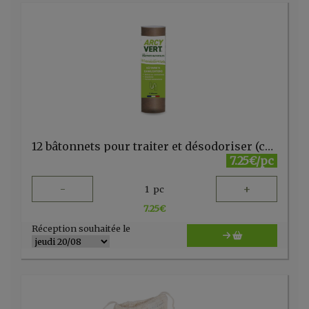
12 bâtonnets pour traiter et désodoriser (canalisations/siphons) ARCY VERT
7.25€/pc
-
+
1
pc
7.25
€
Réception souhaitée le