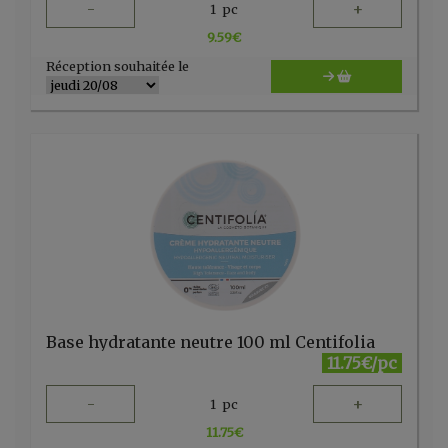
-
+
1
pc
9.59
€
Réception souhaitée le
Base hydratante neutre 100 ml Centifolia
11.75€/pc
-
+
1
pc
11.75
€