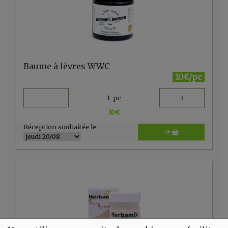
Baume à lèvres WWC
10€/pc
-
+
1
pc
10
€
Réception souhaitée le