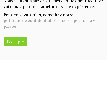
Nous utilisons sur ce site des cookies pour faciliter
votre navigation et améliorer votre expérience.
Pour en savoir plus, consultez notre
Baume ayurvédique craquelures HERBAMIX 20 gr Kerala Nature
politique de confidentialité et de respect de la vie
4.99€/pc
privée
.
-
+
1
pc
4.99
€
J'accepte
Réception souhaitée le