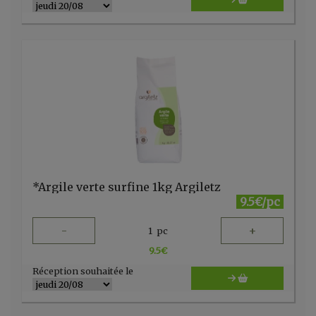
*Argile verte surfine 1kg Argiletz
9.5€/pc
-
+
1
pc
9.5
€
Réception souhaitée le