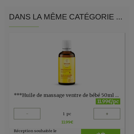
DANS LA MÊME CATÉGORIE ...
***Huile de massage ventre de bébé 50ml Weleda
11.99€/pc
-
+
1
pc
11.99
€
Réception souhaitée le