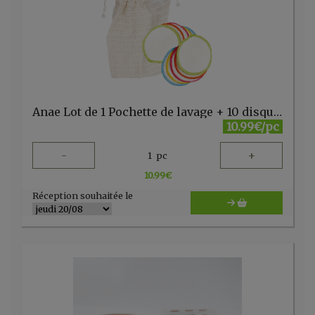
Anae Lot de 1 Pochette de lavage + 10 disques maquillage
10.99€/pc
-
+
1
pc
10.99
€
Réception souhaitée le