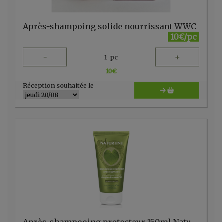
Après-shampoing solide nourrissant WWC
10€/pc
-
+
1
pc
10
€
Réception souhaitée le