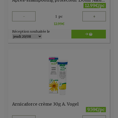
Après-shampooing protecteur 150ml Naturtint
12.99€/pc
-
+
1
pc
12.99
€
Réception souhaitée le
Arnicaforce crème 30g A. Vogel
9.59€/pc