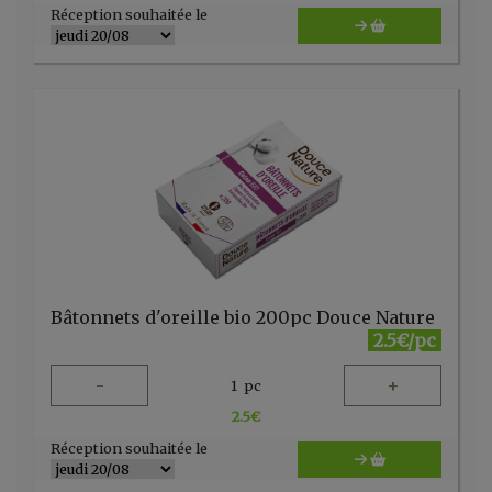
Réception souhaitée le
Bâtonnets d'oreille bio 200pc Douce Nature
2.5€/pc
-
+
1
pc
2.5
€
Réception souhaitée le