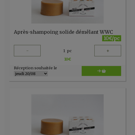
Après-shampoing solide démêlant WWC
10€/pc
-
+
1
pc
10
€
Réception souhaitée le