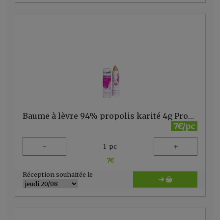
Baume à lèvre 94% propolis karité 4g Propolia
7€/pc
-
+
1
pc
7
€
Réception souhaitée le