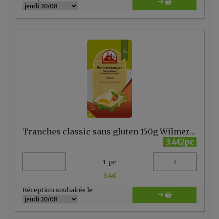
Tranches classic sans gluten 150g Wilmersburger
3.4€/pc
-
+
1
pc
3.4
€
Réception souhaitée le