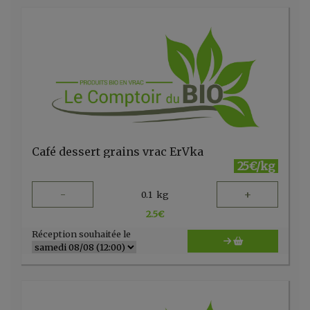
Café dessert grains vrac ErVka
25€/kg
-
+
0.1
kg
2.5
€
Réception souhaitée le