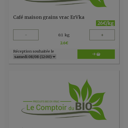
Café maison grains vrac ErVka
26€/kg
-
+
0.1
kg
2.6
€
Réception souhaitée le