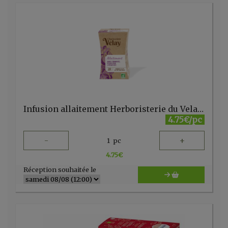
Infusion allaitement Herboristerie du Velay 20 sachets
4.75€/pc
-
+
1
pc
4.75
€
Réception souhaitée le