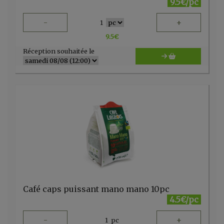
9.5€/pc
-
+
1
9.5
€
Réception souhaitée le
Café caps puissant mano mano 10pc
4.5€/pc
-
+
1
pc