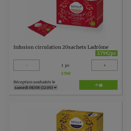
Infusion circulation 20sachets Ladrôme
3.79€/pc
-
+
1
pc
3.79
€
Réception souhaitée le