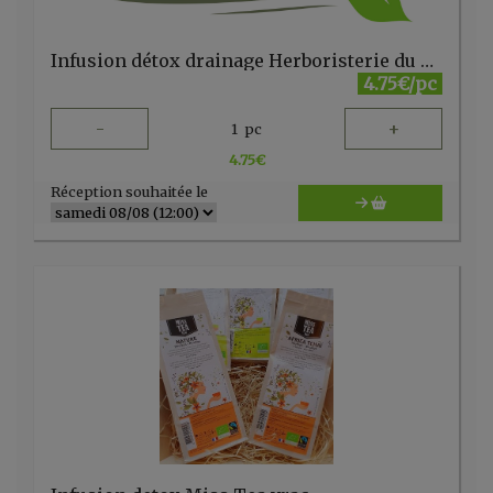
Infusion détox drainage Herboristerie du Velay 20 sachets
4.75€/pc
-
+
1
pc
4.75
€
Réception souhaitée le