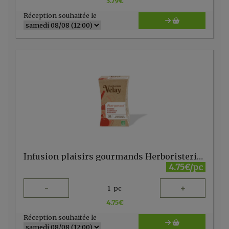
3.79
€
Réception souhaitée le
Infusion plaisirs gourmands Herboristerie du Velay 20 sachets
4.75€/pc
-
+
1
pc
4.75
€
Réception souhaitée le