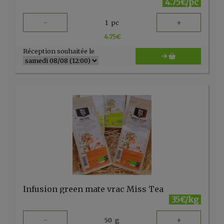
4.75€/pc
-
+
1
pc
4.75
€
Réception souhaitée le
Infusion green mate vrac Miss Tea
35€/kg
-
+
50
g