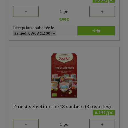
-
+
1
pc
9.99
€
Réception souhaitée le
Finest selection thé 18 sachets (3x6sortes) Yogi
4.19€/pc
-
+
1
pc