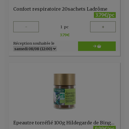
Confort respiratoire 20sachets Ladrôme
3.79€/pc
-
+
1
pc
3.79
€
Réception souhaitée le
Épeautre torréfié 100g Hildegarde de Bingen
9.99€/pc