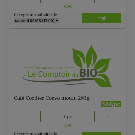
4.5
€
Réception souhaitée le
Café Cordier Corso moulu 250g
5.6€/pc
-
+
1
pc
5.6
€
Réception souhaitée le