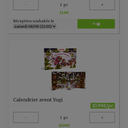
-
+
1
pc
13.9
€
Réception souhaitée le
Calendrier avent Yogi
10.99€/pc
-
+
1
pc
10.99
€