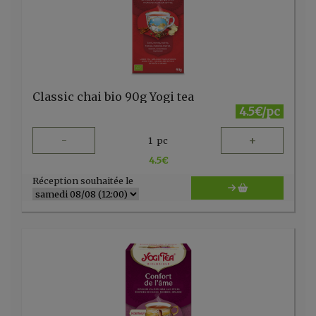
Classic chai bio 90g Yogi tea
4.5€/pc
-
+
1
pc
4.5
€
Réception souhaitée le