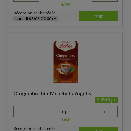
4.19
€
Réception souhaitée le
Gingembre bio 17 sachets Yogi tea
3.85€/pc
-
+
1
pc
3.85
€
Réception souhaitée le