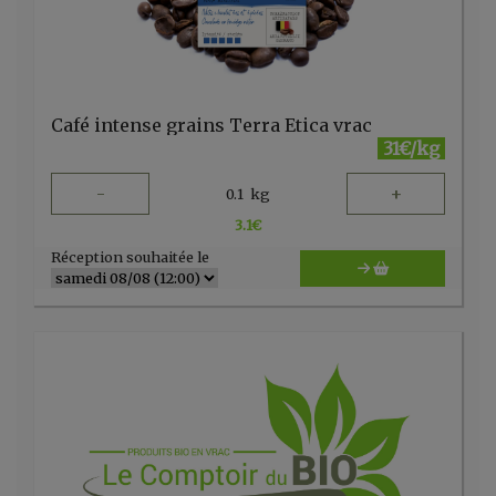
Café intense grains Terra Etica vrac
31€/kg
-
+
0.1
kg
3.1
€
Réception souhaitée le