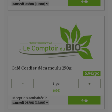
Café Cordier déca moulu 250g
6.9€/pc
-
+
1
pc
6.9
€
Réception souhaitée le