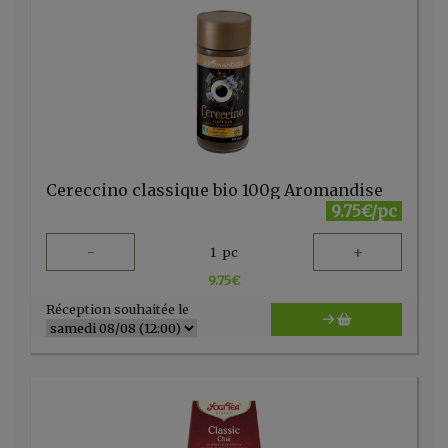
Cereccino classique bio 100g Aromandise
9.75€/pc
-
+
1
pc
9.75
€
Réception souhaitée le