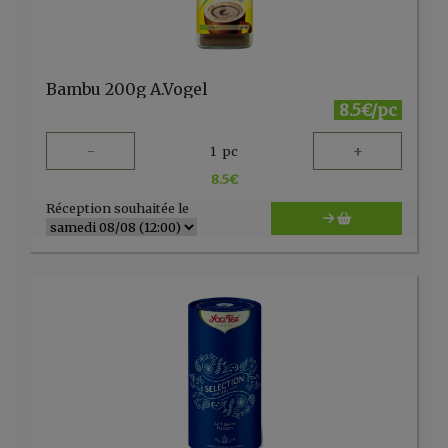
Bambu 200g A.Vogel
8.5€/pc
-
+
1
pc
8.5
€
Réception souhaitée le