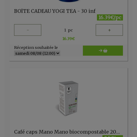
BOÎTE CADEAU YOGI TEA - 30 inf
16.39€/pc
-
+
1
pc
16.39
€
Réception souhaitée le
Café caps Mano Mano biocompostable 20pc Cafés Liégeois