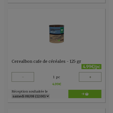
Cerealbon cafe de céréales - 125 gr
4.99€/pc
-
+
1
pc
4.99
€
Réception souhaitée le