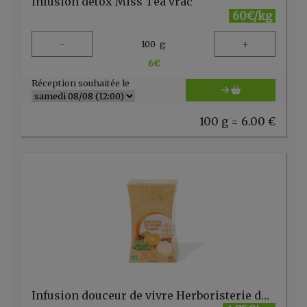
Infusion detox Miss Tea vrac
60€/kg
-
+
100
g
6
€
Réception souhaitée le
100 g = 6.00 €
Infusion douceur de vivre Herboristerie du Velay 20 sachets