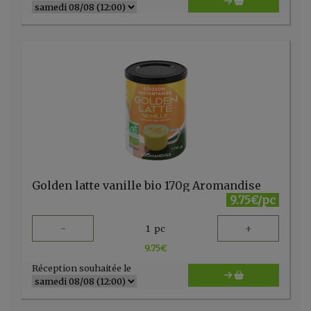
Golden latte vanille bio 170g Aromandise
9.75€/pc
-
+
1
pc
9.75
€
Réception souhaitée le