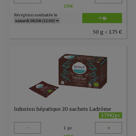
1.75
€
Réception souhaitée le
50 g = 1.75 €
Infusion hépatique 20 sachets Ladrôme
3.79€/pc
-
+
1
pc