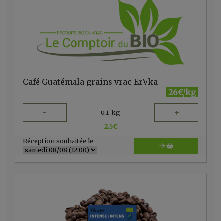
Café Guatémala grains vrac ErVka
26€/kg
-
+
0.1
kg
2.6
€
Réception souhaitée le