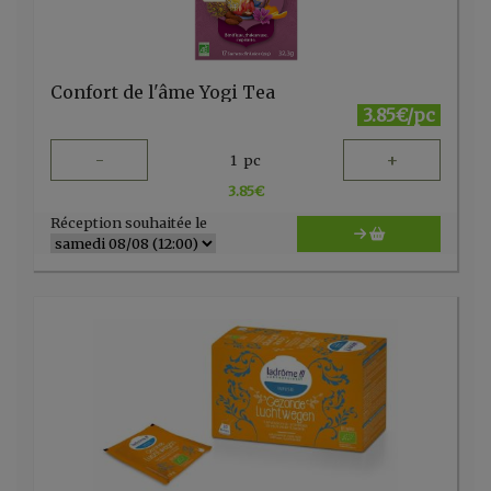
Confort de l'âme Yogi Tea
3.85€/pc
-
+
1
pc
3.85
€
Réception souhaitée le