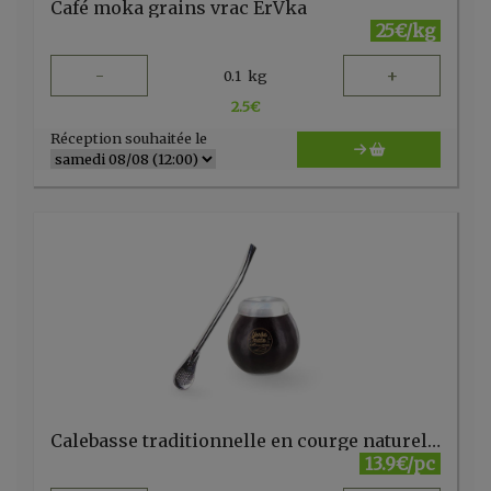
Café moka grains vrac ErVka
25€/kg
-
+
0.1
kg
2.5
€
Réception souhaitée le
Calebasse traditionnelle en courge naturelle + paille
13.9€/pc