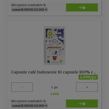
Réception souhaitée le
Capsule café Indonesie 10 capsule 100% cup+sac dégradable Emi et Lou
4.99€/pc
-
+
1
pc
4.99
€
Réception souhaitée le