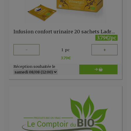
Infusion confort urinaire 20 sachets Ladrôme
3.79€/pc
-
+
1
pc
3.79
€
Réception souhaitée le