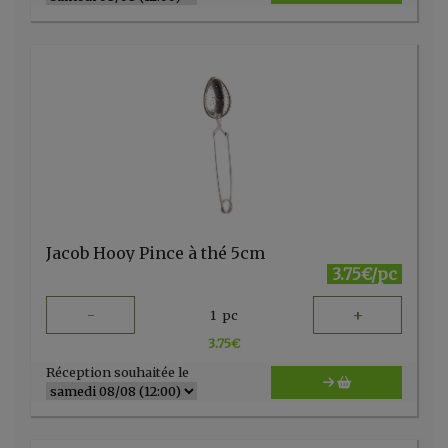
Jacob Hooy Pince à thé 5cm
3.75€/pc
-
+
1
pc
3.75
€
Réception souhaitée le