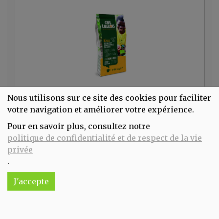
Nous utilisons sur ce site des cookies pour faciliter
Kivu grains 250g Café liégeois
7.59€/pc
votre navigation et améliorer votre expérience.
Pour en savoir plus, consultez notre
-
+
1
pc
politique de confidentialité et de respect de la vie
7.59
€
privée
Réception souhaitée le
.
J'accepte