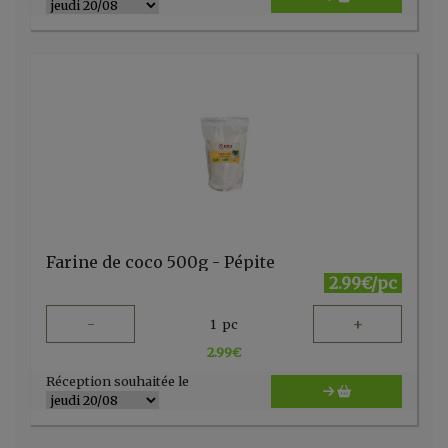
Farine de coco 500g - Pépite
2.99€/pc
-
+
1
pc
2.99
€
Réception souhaitée le