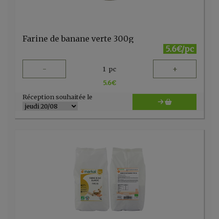
Farine de banane verte 300g
5.6€/pc
-
+
1
pc
5.6
€
Réception souhaitée le