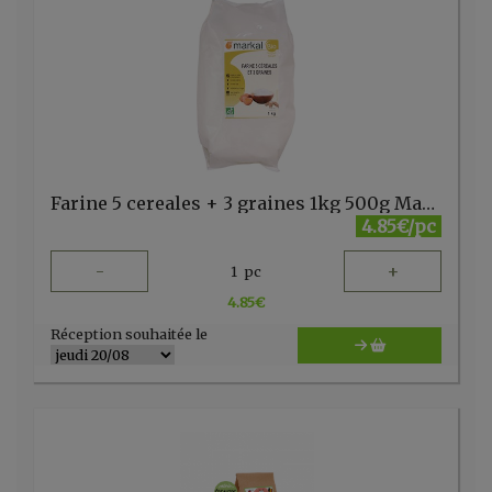
Farine 5 cereales + 3 graines 1kg 500g Markal
4.85€/pc
-
+
1
pc
4.85
€
Réception souhaitée le