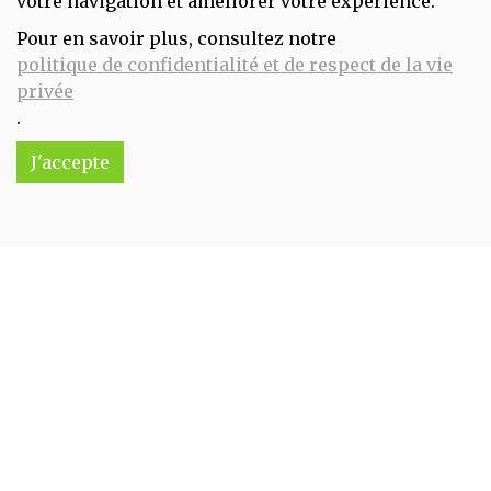
votre navigation et améliorer votre expérience.
Pour en savoir plus, consultez notre
Farine de riz 100% (T150) 500g Demeter Origami
politique de confidentialité et de respect de la vie
3.5€/pc
privée
.
-
+
1
pc
3.5
€
J'accepte
Réception souhaitée le
Farine de sarrasin 500g GDC