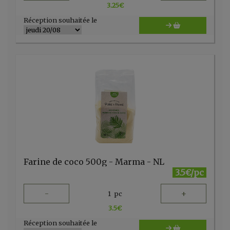
3.25
€
Réception souhaitée le
Farine de coco 500g - Marma - NL
3.5€/pc
-
+
1
pc
3.5
€
Réception souhaitée le