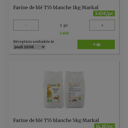
Farine de blé T55 blanche 1kg Markal
3.45€/pc
-
+
1
pc
3.45
€
Réception souhaitée le
Farine de blé T55 blanche 5kg Markal
14.1€/pc