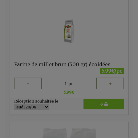
Farine de millet brun (500 gr) écoidées
5.99€/pc
-
+
1
pc
5.99
€
Réception souhaitée le