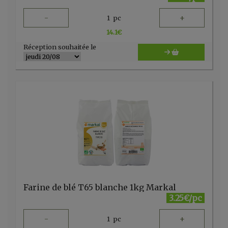
-
+
1
pc
14.1
€
Réception souhaitée le
Farine de blé T65 blanche 1kg Markal
3.25€/pc
-
+
1
pc