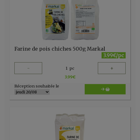
Farine de pois chiches 500g Markal
3.99€/pc
-
+
1
pc
3.99
€
Réception souhaitée le