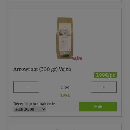
Arrowroot (300 gr) Vajra
3.99€/pc
-
+
1
pc
3.99
€
Réception souhaitée le