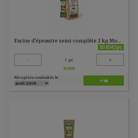
Farine d'épeautre semi-complète 2 kg Mouligrange
10.85€/pc
-
+
1
pc
10.85
€
Réception souhaitée le