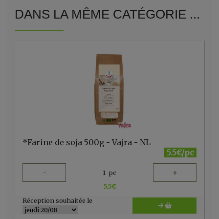
DANS LA MÊME CATÉGORIE ...
*Farine de soja 500g - Vajra - NL
5.5€/pc
-
+
1
pc
5.5
€
Réception souhaitée le