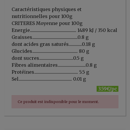
Caractéristiques physiques et
nutritionnelles pour 100g
CRITERES Moyenne pour 100g
Energie..................................................... 1489 kJ / 350 kcal
Graisses....................................................0.8 g
dont acides gras saturés...............0.18 g
Glucides.................................................... 80 g
dont sucres.......................................0.5 g
Fibres alimentaires................................0.8 g
Protéines.................................................. 5.5 g
Sel............................................................. 0.01 g
3.59€/pc
Ce produit est indisponible pour le moment.