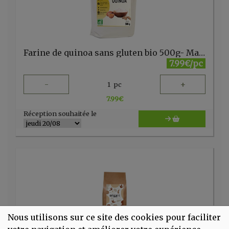
Farine de quinoa sans gluten bio 500g- Markal
7.99€/pc
-
+
1
pc
7.99
€
Réception souhaitée le
Nous utilisons sur ce site des cookies pour faciliter