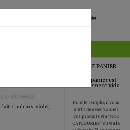
0
Lieu de réception
Mon panier
Magasin
0.00 €
VOTRE PANIER
Votre panier est
actuellement vide
Eco sweets
Pour le remplir, il vous
lait. Couleurs: violet,
suffit de sélectionner
vos produits via "NOS
CATEGORIES" ou via la