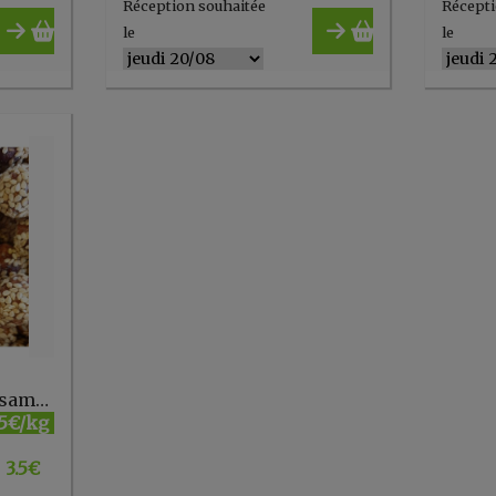
Réception souhaitée
Récepti
le
le
Noisettes enrobées sésame miel vrac
5€/kg
3.5
€