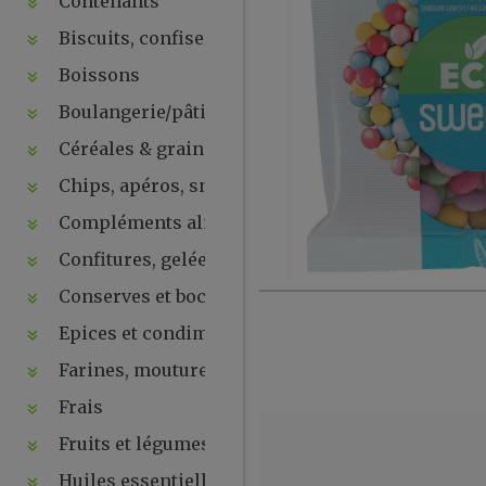
Contenants
Biscuits, confiseries, chocolats, snacks
Boissons
Boulangerie/pâtisseries
Céréales & graines
Chips, apéros, snacks, crackers ...
Compléments alimentaires & plantes
Confitures, gelées, compotes, purées, pâtes à tartin
Conserves et bocaux
Epices et condiments
Farines, moutures et levures
Frais
Fruits et légumes secs
Huiles essentielles, hydrolats, ...