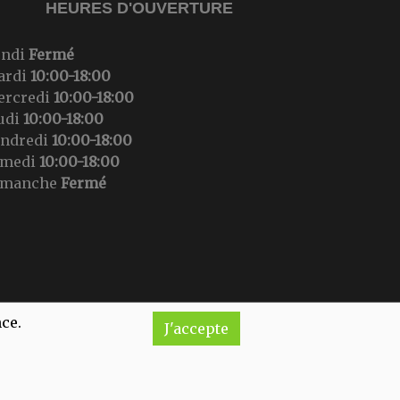
HEURES D'OUVERTURE
undi
Fermé
ardi
10:00-18:00
ercredi
10:00-18:00
udi
10:00-18:00
endredi
10:00-18:00
amedi
10:00-18:00
imanche
Fermé
nce.
J'accepte