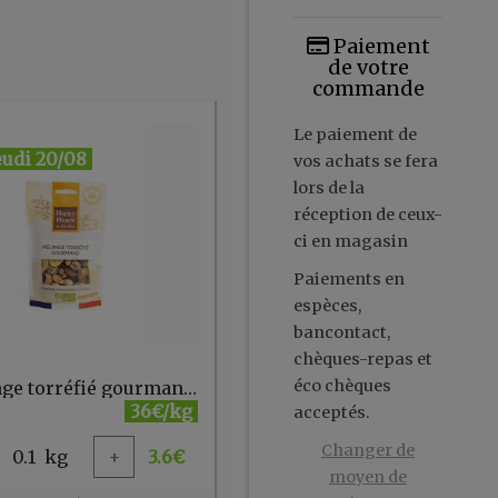
Paiement
de votre
commande
Le paiement de
eudi 20/08
vos achats se fera
lors de la
réception de ceux-
ci en magasin
Paiements en
espèces,
bancontact,
chèques-repas et
éco chèques
Mélange torréfié gourmand vrac
36€/kg
acceptés.
Changer de
0.1
kg
+
3.6
€
moyen de