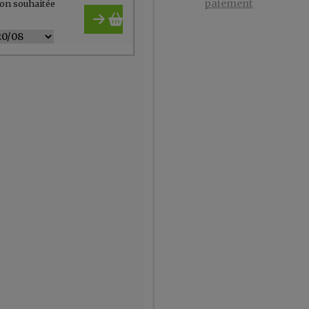
paiement
on souhaitée