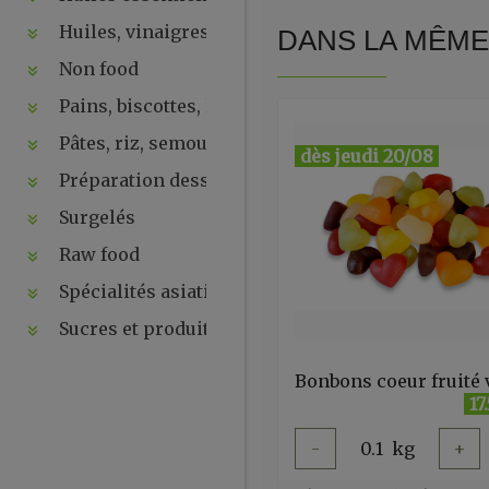
Huiles, vinaigres, sauces
DANS LA MÊME 
Non food
Pains, biscottes, levures, ...
Pâtes, riz, semoules
dès jeudi 20/08
Préparation desserts, ....
Surgelés
Raw food
Spécialités asiatiques
Sucres et produits de la ruche
17
-
0.1
kg
+