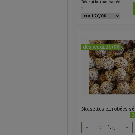
Réception souhaitée
le
dès jeudi 20/08
3
-
0.1
kg
+