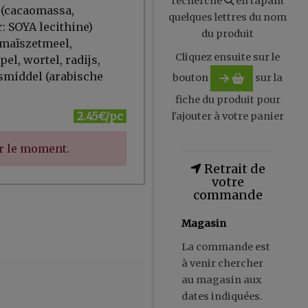
recherche
en tapant
 (cacaomassa,
quelques lettres du nom
: SOYA lecithine)
du produit
 maïszetmeel,
Cliquez ensuite sur le
el, wortel, radijs,
smiddel (arabische
bouton
sur la
fiche du produit pour
2.45€/pc
l'ajouter à votre panier
ur le moment.
Retrait de
votre
commande
Magasin
La commande est
à venir chercher
au magasin aux
dates indiquées.