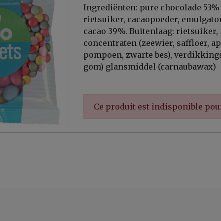
Ingrediënten: pure chocolade 53%
rietsuiker, cacaopoeder, emulgator
cacao 39%. Buitenlaag: rietsuiker,
concentraten (zeewier, saffloer, app
pompoen, zwarte bes), verdikking
gom) glansmiddel (carnaubawax)
Ce produit est indisponible po
er, ...