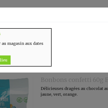
Identifiez-vous
n
 MOMENT
CONTACT
 au magasin aux dates
lieu
Bonbons confetti 60g 
Délicieuses dragées au chocolat au 
jaune, vert, orange.