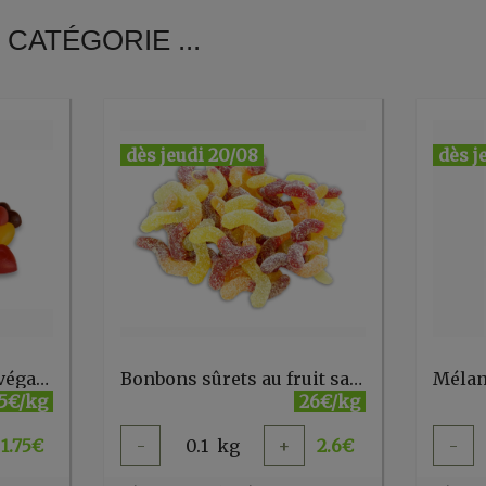
CATÉGORIE ...
dès jeudi 20/08
dès j
Bonbons coeur fruité végan vrac
Bonbons sûrets au fruit sans gelatine (vegan) vrac
.5€/kg
26€/kg
1.75
€
-
0.1
kg
+
2.6
€
-