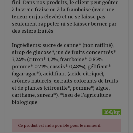
fini. Dans nos produits, le client peut goûter
à la vraie fraise ou à la framboise (avec une
teneur en jus élevée) et ne se laisse pas
seulement rappeler ni se laisser berner par
des esters fruités.
Ingrédients: sucre de canne* (non raffiné),
sirop de glucose*, jus de fruits concentrés*
3,24% (citron* 1,2%, framboise* 0,85%,
pomme* 0,71%, cassis* 0,48%), gélifiant*
(agar-agar*), acidifiant (acide citrique),
arômes naturels, extraits colorants de fruits
et de plantes (citrouille*, pomme*, algue,
carthame, sureau*). *issu de l’agriculture
biologique
16€/kg
Ce produit est indisponible pour le moment.