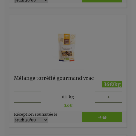
Mélange torréfié gourmand vrac
36€/kg
-
+
0.1
kg
3.6
€
Réception souhaitée le