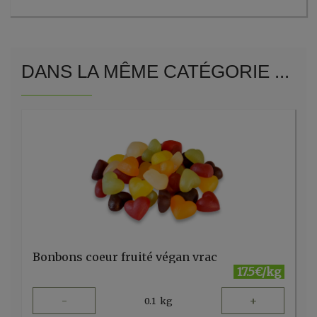
DANS LA MÊME CATÉGORIE ...
Bonbons coeur fruité végan vrac
17.5€/kg
-
+
0.1
kg