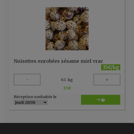
Noisettes enrobées sésame miel vrac
35€/kg
-
+
0.1
kg
3.5
€
Réception souhaitée le