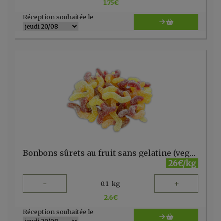
1.75
€
Réception souhaitée le
Bonbons sûrets au fruit sans gelatine (vegan) vrac
26€/kg
-
+
0.1
kg
2.6
€
Réception souhaitée le