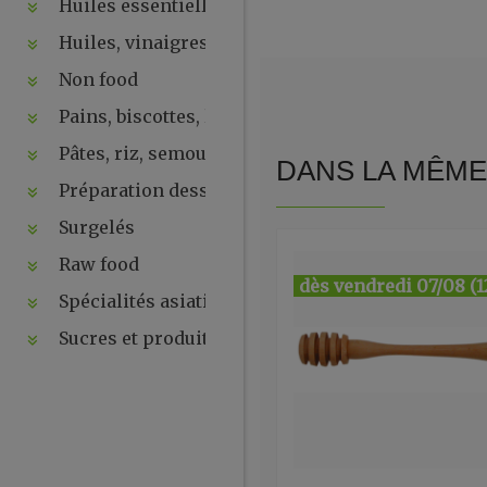
Huiles essentielles, hydrolats, ...
Huiles, vinaigres, sauces
Non food
Pains, biscottes, levures, ...
Pâtes, riz, semoules
DANS LA MÊME 
Préparation desserts, ....
Surgelés
Raw food
dès vendredi 07/08 (1
Spécialités asiatiques
Sucres et produits de la ruche