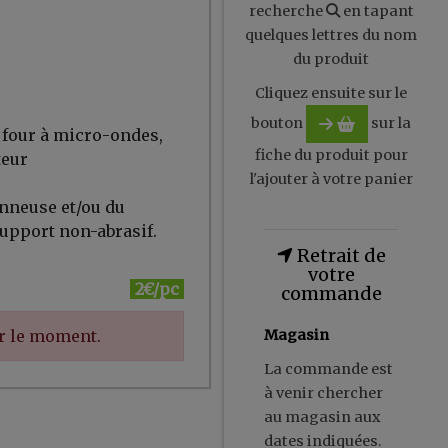
recherche
en tapant
quelques lettres du nom
du produit
Cliquez ensuite sur le
bouton
sur la
u four à micro-ondes,
fiche du produit pour
teur
l'ajouter à votre panier
onneuse et/ou du
support non-abrasif.
Retrait de
votre
2€/pc
commande
ur le moment.
Magasin
La commande est
à venir chercher
au magasin aux
dates indiquées.