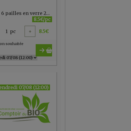
Lot de 6 pailles en verre 20 cm + 1 goupillon - Ah table - FR
8.5€/pc
1
pc
+
8.5
€
on souhaitée
endredi 07/08 (12:00)