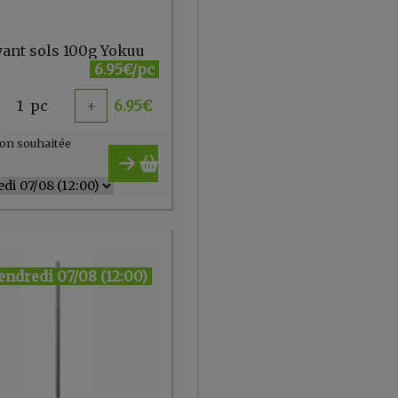
yant sols 100g Yokuu
6.95€/pc
1
pc
+
6.95
€
on souhaitée
endredi 07/08 (12:00)