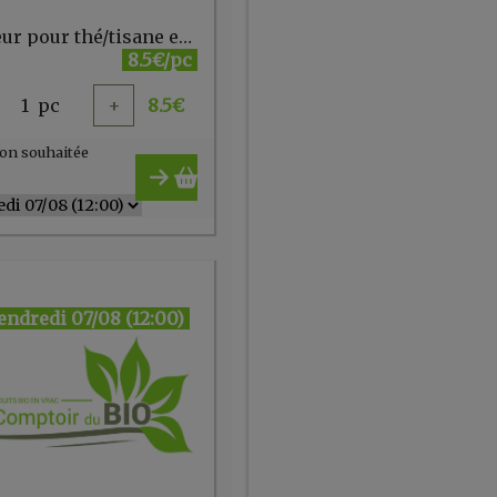
Infuseur pour thé/tisane en verre
8.5€/pc
1
pc
+
8.5
€
on souhaitée
endredi 07/08 (12:00)