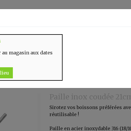
Identifiez-vous
n
 MOMENT
CONTACT
 au magasin aux dates
lieu
Paille inox coudée 21c
Sirotez vos boissons préférées ave
réutilisable !
Paille en acier inoxydable 316 (18/10