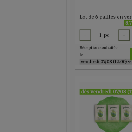
8.
-
1
pc
+
Réception souhaitée
le
dès vendredi 07/08 (1