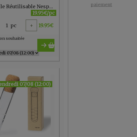
paiement
Capsule Réutilisable Nespresso Waycap
19.95€/pc
1
pc
+
19.95
€
on souhaitée
endredi 07/08 (12:00)