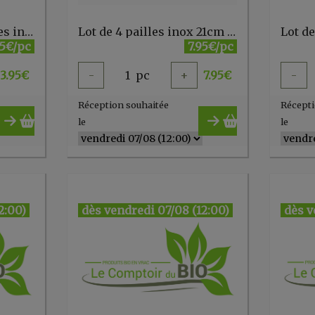
Lot de 2 pailles coudées inox 21cm + goupillon
Lot de 4 pailles inox 21cm + goupillon
95€/pc
7.95€/pc
3.95
€
-
1
pc
+
7.95
€
-
Réception souhaitée
Récepti
le
le
2:00)
dès vendredi 07/08 (12:00)
dès v