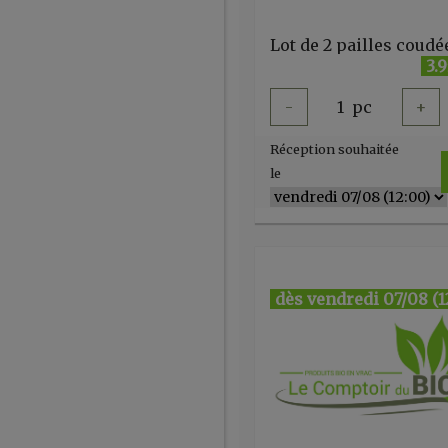
3.
-
1
pc
+
Réception souhaitée
le
dès vendredi 07/08 (1