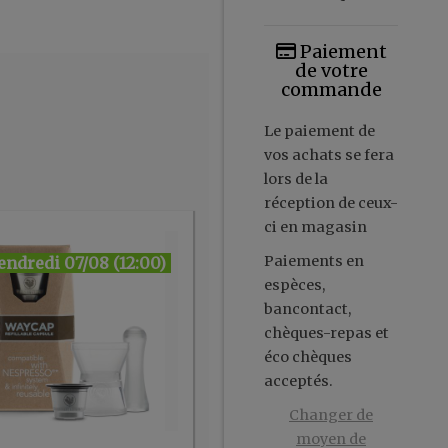
Paiement
de votre
commande
Le paiement de
vos achats se fera
lors de la
réception de ceux-
ci en magasin
Paiements en
endredi 07/08 (12:00)
espèces,
bancontact,
chèques-repas et
éco chèques
acceptés.
Changer de
moyen de