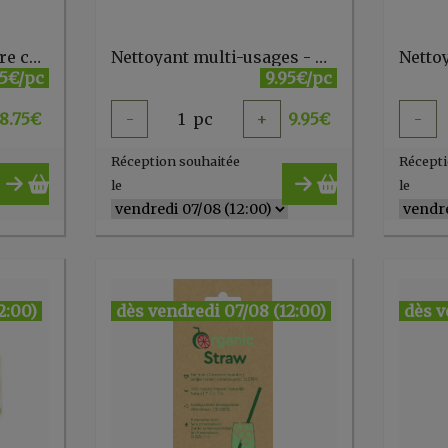
Lot de 6 pailles en verre courbes 23 cm + 1 goupillon - Ah table - FR
Nettoyant multi-usages - kit démarrage (1 perle + 1 vaporisateur) Yokuu
Netto
75€/pc
9.95€/pc
8.75
€
-
1
pc
+
9.95
€
-
Réception souhaitée
Récepti
le
le
2:00)
dès vendredi 07/08 (12:00)
dès v