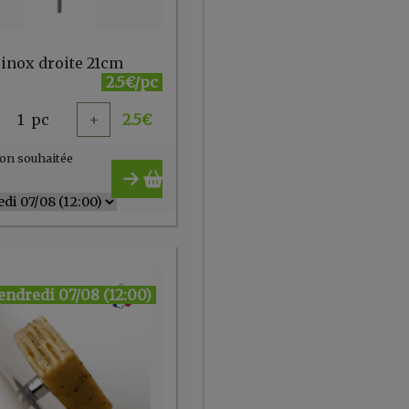
 inox droite 21cm
2.5€/pc
1
pc
+
2.5
€
on souhaitée
endredi 07/08 (12:00)