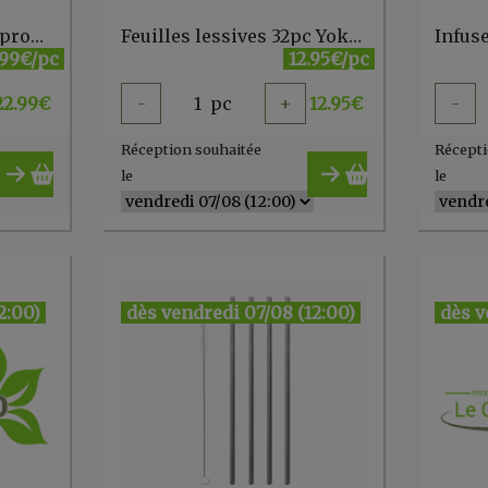
Explosion de mousse probiotique 5-en-1 800g Yokuu
Feuilles lessives 32pc Yokuu
.99€/pc
12.95€/pc
22.99
€
-
1
pc
+
12.95
€
-
Réception souhaitée
Récepti
le
le
2:00)
dès vendredi 07/08 (12:00)
dès v