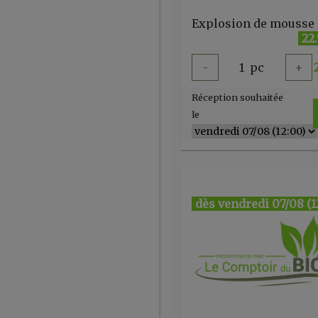
22
-
1
pc
+
Réception souhaitée
le
dès vendredi 07/08 (1