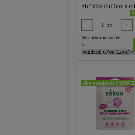
3
-
1
pc
+
Réception souhaitée
le
dès vendredi 07/08 (1