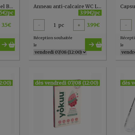
Ah Table Cuillère à miel Buis
Anneau anti-calcaire WC La Droguerie Ecologique
.5€/pc
3.99€/pc
3.5
€
-
1
pc
+
3.99
€
-
Réception souhaitée
Récepti
le
le
2:00)
dès vendredi 07/08 (12:00)
dès v