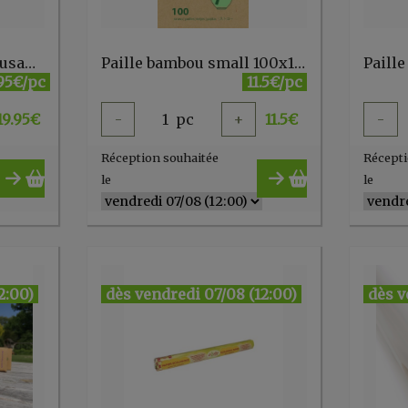
okuu Nettoyant multi-usages - recharge(6 perles)
Paille bambou small 100x12cm
Paille
.95€/pc
11.5€/pc
19.95
€
-
1
pc
+
11.5
€
-
Réception souhaitée
Récepti
le
le
2:00)
dès vendredi 07/08 (12:00)
dès v