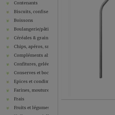
Contenants
Biscuits, confiseries, chocolats, snacks
Boissons
Boulangerie/pâtisseries
Céréales & graines
Chips, apéros, snacks, crackers ...
Compléments alimentaires & plantes
Confitures, gelées, compotes, purées, pâtes à tartin
Conserves et bocaux
Epices et condiments
Farines, moutures et levures
Frais
Fruits et légumes secs