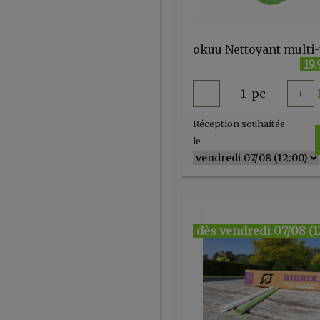
19
-
1
pc
+
Réception souhaitée
le
dès vendredi 07/08 (1