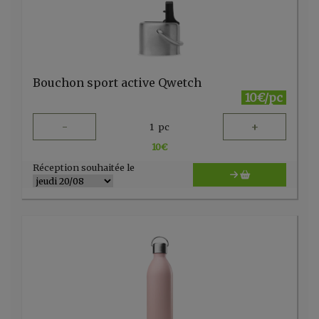
Bouchon sport active Qwetch
10€/pc
-
+
1
pc
10
€
Réception souhaitée le