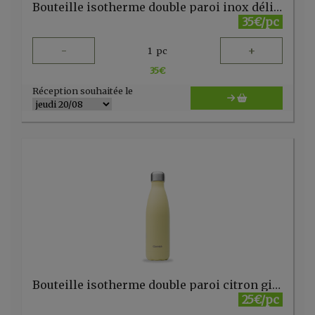
Bouteille isotherme double paroi inox délice grenades 500ml Qwetch
35€/pc
-
+
1
pc
35
€
Réception souhaitée le
Bouteille isotherme double paroi citron givré 500ml Qwetch
25€/pc