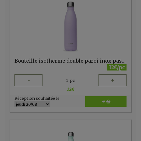
Bouteille isotherme double paroi inox pastel lilas 750ml Qwetch (copie)
32€/pc
-
+
1
pc
32
€
Réception souhaitée le