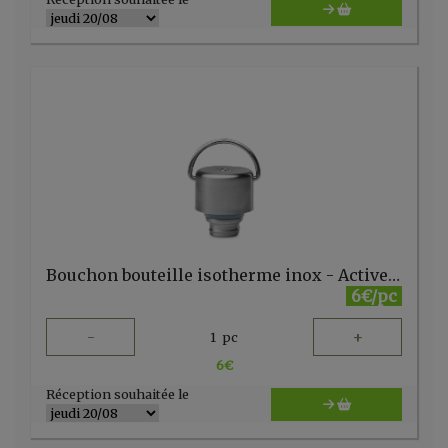
Bouchon bouteille isotherme inox - Active - 350/600/1000ml Qwetch
6€/pc
-
+
1
pc
6
€
Réception souhaitée le