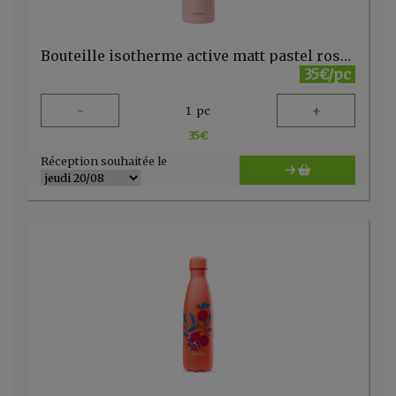
Bouteille isotherme active matt pastel rose 1000mll Qwetch)
35€/pc
-
+
1
pc
35
€
Réception souhaitée le