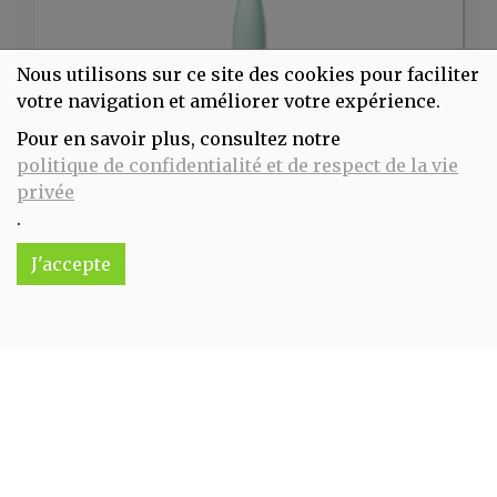
Nous utilisons sur ce site des cookies pour faciliter
votre navigation et améliorer votre expérience.
Pour en savoir plus, consultez notre
Bouteille isotherme double paroi inox pastel vert 500ml Qwetch
politique de confidentialité et de respect de la vie
25€/pc
privée
.
-
+
1
pc
25
€
J'accepte
Réception souhaitée le