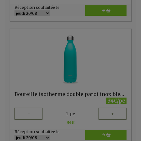
Réception souhaitée le
Bouteille isotherme double paroi inox bleu lagon 1l Qwetch
34€/pc
-
+
1
pc
34
€
Réception souhaitée le