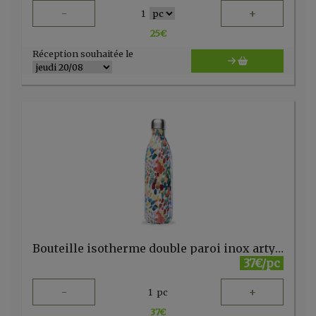
-
+
1
25
€
Réception souhaitée le
Bouteille isotherme double paroi inox arty 1000ml Qwetch
37€/pc
-
+
1
pc
37
€