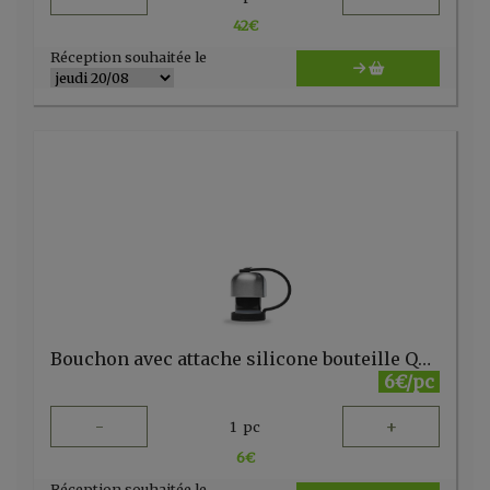
42
€
Réception souhaitée le
Bouchon avec attache silicone bouteille Qwetch 260-500ml noir
6€/pc
-
+
1
pc
6
€
Réception souhaitée le