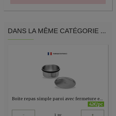
DANS LA MÊME CATÉGORIE ...
Boite repas simple paroi avec fermeture en silicone 900ml Qwetch
42€/pc
-
+
1
pc