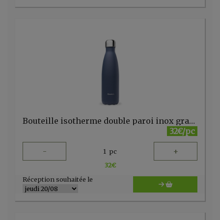
Bouteille isotherme double paroi inox granit bleu nuit 1l Qwetch
32€/pc
-
+
1
pc
32
€
Réception souhaitée le