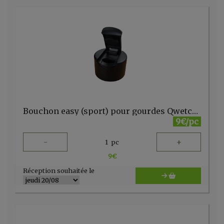
Bouchon easy (sport) pour gourdes Qwetch 260/500ml 1l
9€/pc
-
+
1
pc
9
€
Réception souhaitée le