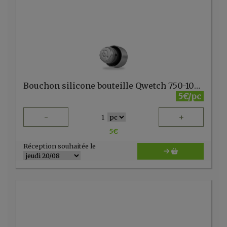
Bouchon silicone bouteille Qwetch 750-1000ml
5€/pc
-
+
1
5
€
Réception souhaitée le