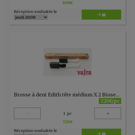
9.99
€
Réception souhaitée le
Brosse à dent Edith tête médium X 2 Bioseptyl
7.25€/pc
-
+
1
pc
7.25
€
Réception souhaitée le