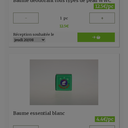
Baume déodorant tous types de peau WWC
12.5€/pc
-
+
1
pc
12.5
€
Réception souhaitée le
Baume essential blanc
4.4€/pc