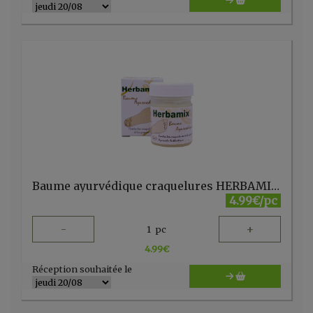
Baume ayurvédique craquelures HERBAMIX 20 gr Kerala Nature
4.99€/pc
-
+
1
pc
4.99
€
Réception souhaitée le