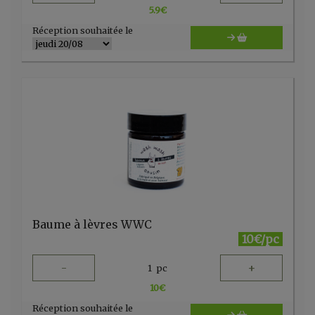
5.9
€
Réception souhaitée le
Baume à lèvres WWC
10€/pc
-
+
1
pc
10
€
Réception souhaitée le