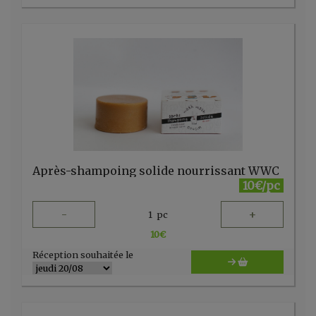
Après-shampoing solide nourrissant WWC
10€/pc
-
+
1
pc
10
€
Réception souhaitée le