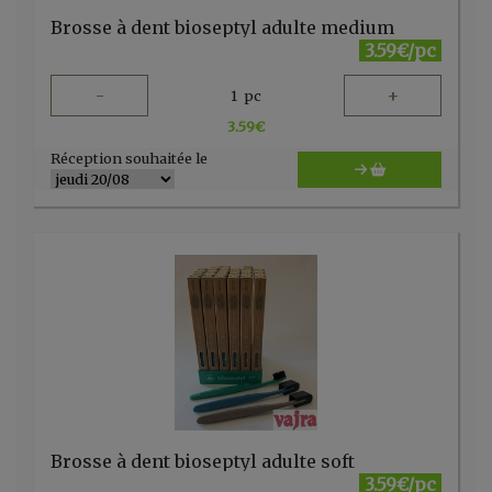
Brosse à dent bioseptyl adulte medium
3.59€/pc
-
+
1
pc
3.59
€
Réception souhaitée le
Brosse à dent bioseptyl adulte soft
3.59€/pc