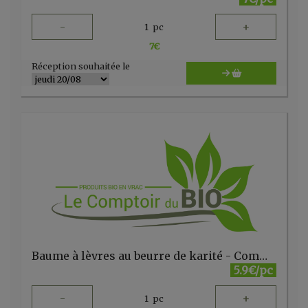
-
+
1
pc
7
€
Réception souhaitée le
Baume à lèvres au beurre de karité - Comme Avant
5.9€/pc
-
+
1
pc