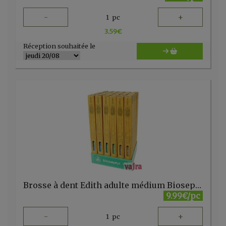
-
+
1
pc
3.59
€
Réception souhaitée le
Brosse à dent Edith adulte médium Bioseptyl
9.99€/pc
-
+
1
pc