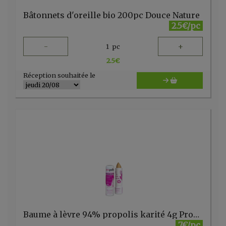
Bâtonnets d'oreille bio 200pc Douce Nature
2.5€/pc
-
+
1
pc
2.5
€
Réception souhaitée le
Baume à lèvre 94% propolis karité 4g Propolia
7€/pc