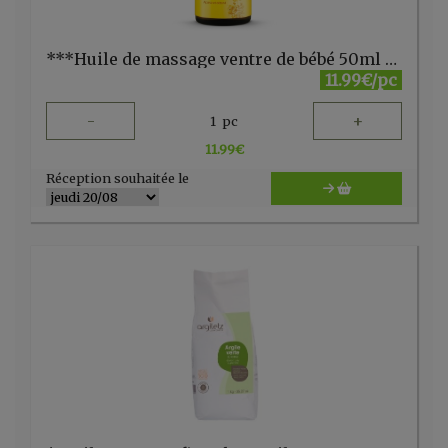
***Huile de massage ventre de bébé 50ml Weleda
11.99€/pc
-
+
1
pc
11.99
€
Réception souhaitée le