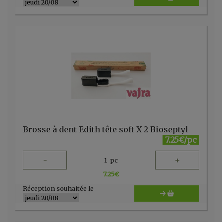
Brosse à dent Edith tête soft X 2 Bioseptyl
7.25€/pc
-
+
1
pc
7.25
€
Réception souhaitée le