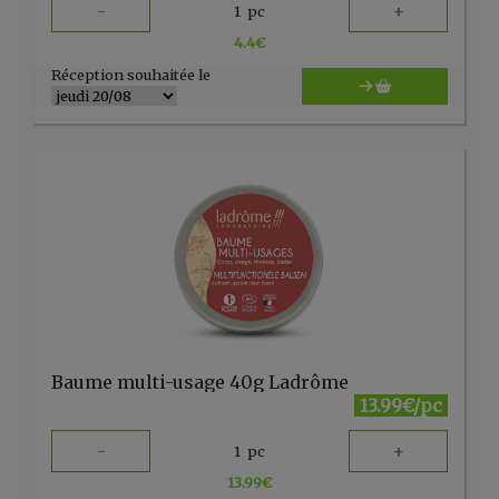
-
+
1
pc
4.4
€
Réception souhaitée le
Baume multi-usage 40g Ladrôme
13.99€/pc
-
+
1
pc
13.99
€