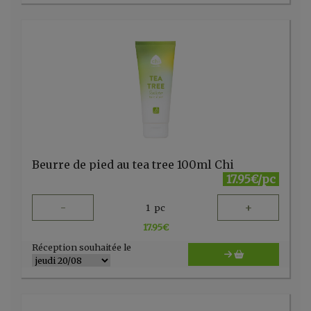
Beurre de pied au tea tree 100ml Chi
17.95€/pc
-
+
1
pc
17.95
€
Réception souhaitée le