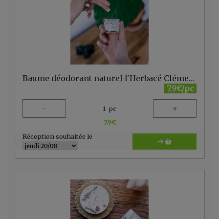
Baume déodorant naturel l'Herbacé Clémence & Vivien
7.9€/pc
-
+
1
pc
7.9
€
Réception souhaitée le