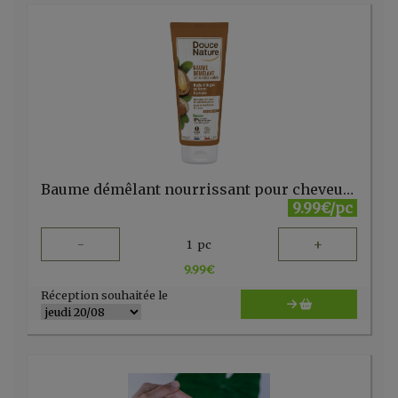
Baume démêlant nourrissant pour cheveux secs et abîmés à l'huile d'Argan 200 ml Douce Nature
9.99€/pc
-
+
1
pc
9.99
€
Réception souhaitée le