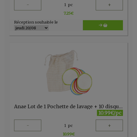
-
+
1
pc
7.25
€
Réception souhaitée le
Anae Lot de 1 Pochette de lavage + 10 disques maquillage
10.99€/pc
-
+
1
pc
10.99
€