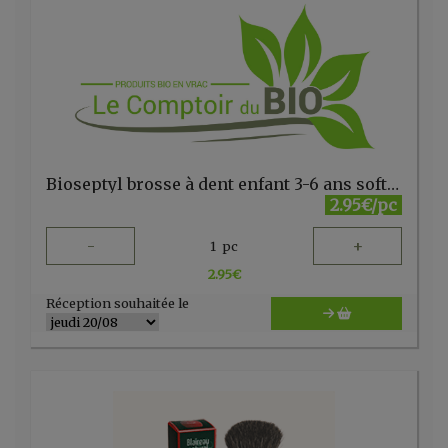
Bioseptyl brosse à dent enfant 3-6 ans soft FR
2.95€/pc
-
+
1
pc
2.95
€
Réception souhaitée le