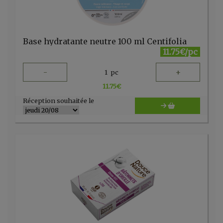
Base hydratante neutre 100 ml Centifolia
11.75€/pc
-
+
1
pc
11.75
€
Réception souhaitée le