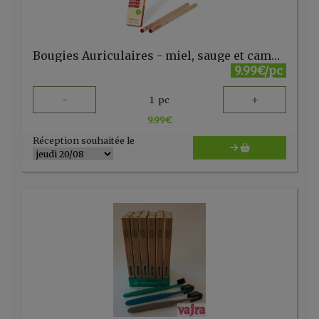
Bougies Auriculaires - miel, sauge et camomille par 2 Biosun
9.99€/pc
-
+
1
pc
9.99
€
Réception souhaitée le