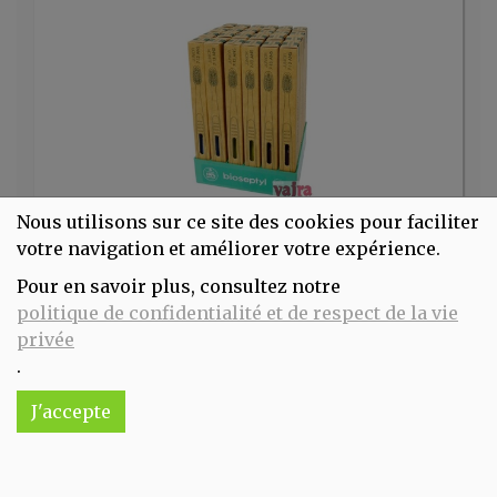
Nous utilisons sur ce site des cookies pour faciliter
Brosse à dent junior 7-13 ans soft Bioseptyl
votre navigation et améliorer votre expérience.
2.95€/pc
Pour en savoir plus, consultez notre
-
+
1
pc
politique de confidentialité et de respect de la vie
2.95
€
privée
Réception souhaitée le
.
J'accepte