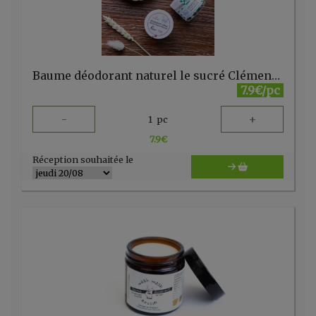
Baume déodorant naturel le sucré Clémence & Vivien
7.9€/pc
-
+
1
pc
7.9
€
Réception souhaitée le