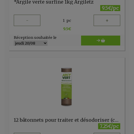
*Argile verte surfine 1kg Argiletz
9.5€/pc
-
+
1
pc
9.5
€
Réception souhaitée le
12 bâtonnets pour traiter et désodoriser (canalisations/siphons) ARCY VERT
7.25€/pc