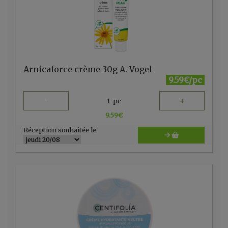
Arnicaforce crème 30g A. Vogel
9.59€/pc
-
+
1
pc
9.59
€
Réception souhaitée le