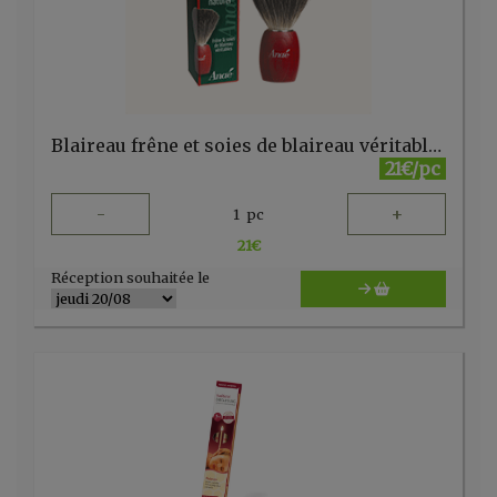
Blaireau frêne et soies de blaireau véritables - Anaé - FR
21€/pc
-
+
1
pc
21
€
Réception souhaitée le