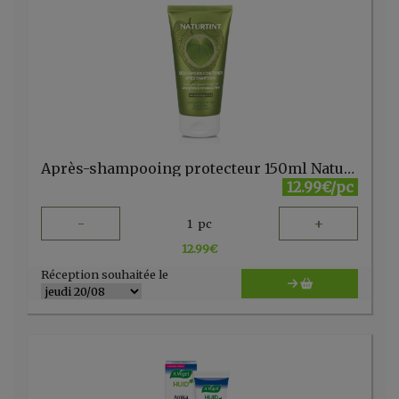
Après-shampooing protecteur 150ml Naturtint
12.99€/pc
-
+
1
pc
12.99
€
Réception souhaitée le