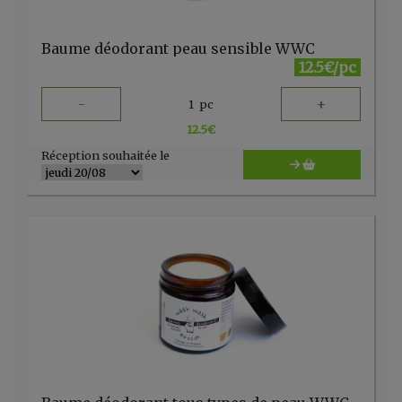
Baume déodorant peau sensible WWC
12.5€/pc
-
+
1
pc
12.5
€
Réception souhaitée le