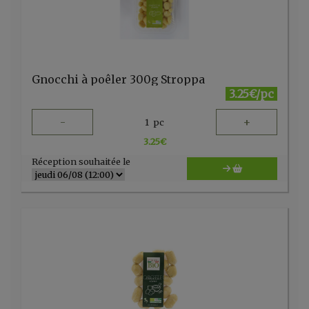
Gnocchi à poêler 300g Stroppa
3.25€/pc
-
+
1
pc
3.25
€
Réception souhaitée le