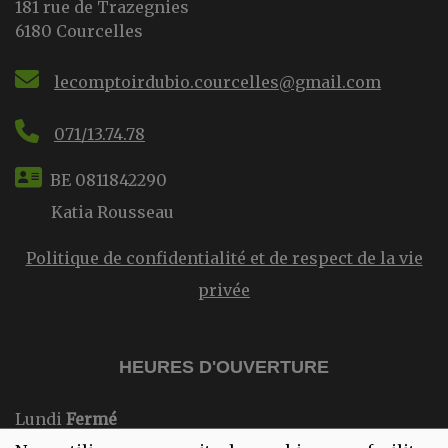
181 rue de Trazegnies
6180 Courcelles
lecomptoirdubio.courcelles@gmail.com
071/13.74.78
BE 0811842290
Katia Rousseau
Politique de confidentialité et de respect de la vie
privée
HEURES D'OUVERTURE
Lundi
Fermé
Mardi
10:00-18:00