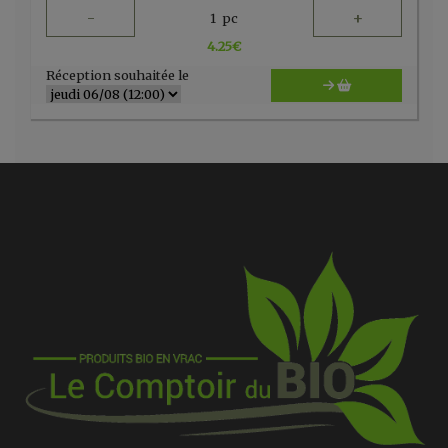
-
+
1
pc
4.25
€
Réception souhaitée le