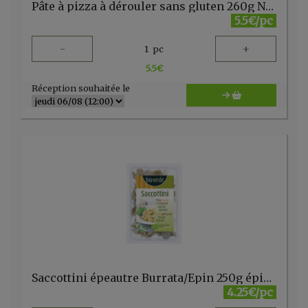
Pâte à pizza à dérouler sans gluten 260g Nature & Cie
5.5€/pc
-
+
1
pc
5.5
€
Réception souhaitée le
Saccottini épeautre Burrata/Epin 250g épinards Bio Verde
4.25€/pc