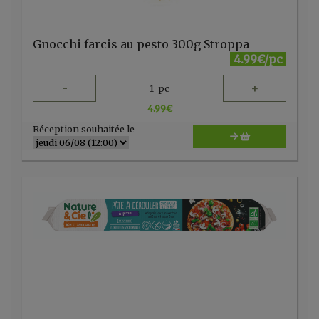
Gnocchi farcis au pesto 300g Stroppa
4.99€/pc
-
+
1
pc
4.99
€
Réception souhaitée le