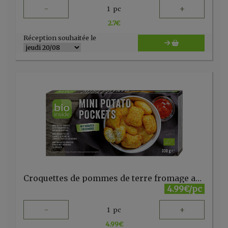
-
+
1
pc
2.7
€
Réception souhaitée le
Croquettes de pommes de terre fromage aux herbes mini 300g
4.99€/pc
-
+
1
pc
4.99
€