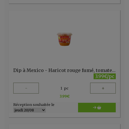
Dip à Mexico - Haricot rouge fumé, tomate, ananas & piment Habanero (150 gr) Atelier V
3.99€/pc
-
+
1
pc
3.99
€
Réception souhaitée le