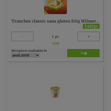
Tranches classic sans gluten 150g Wilmersburger
3.4€/pc
-
+
1
pc
3.4
€
Réception souhaitée le