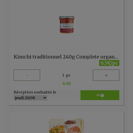
Kimchi traditionnel 240g Complete organics
6.5€/pc
-
+
1
pc
6.5
€
Réception souhaitée le