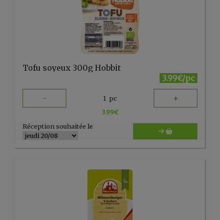
Tofu soyeux 300g Hobbit
3.99€/pc
-
+
1
pc
3.99
€
Réception souhaitée le