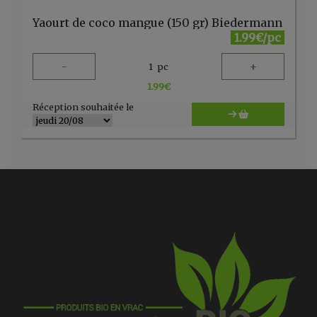
Yaourt de coco mangue (150 gr) Biedermann
1.99€/pc
-
+
1
pc
1.99
€
Réception souhaitée le