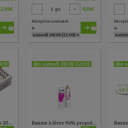
12.99
€
-
1
pc
+
9.59
€
-
Réception souhaitée
Récepti
le
le
:00)
dès samedi 08/08 (12:00)
dès s
Bâtonnets d'oreille bio 200pc Douce Nature
Baume à lèvre 94% propolis karité 4g Propolia