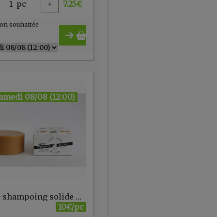
1
pc
+
7.25
€
on souhaitée
amedi 08/08 (12:00)
Après-shampoing solide nourrissant WWC
10€/pc