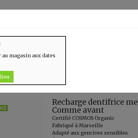
Identifiez-vous
n
 MOMENT
CONTACT
 au magasin aux dates
lieu
Recharge dentifrice m
00)
Comme avant
Certifié COSMOS Organic
Fabriqué à Marseille
Adapté aux gencives sensibles