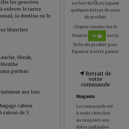
ifie les gencives
recherche
en tapant
à enlever le tartre
quelques lettres du nom
mail, la dentine ou le
du produit
Cliquez ensuite sur le
plus blanches
bouton
sur la
fiche du produit pour
l'ajouter à votre panier
lanche, Siwak,
e Menthe
 sans parfum
Retrait de
votre
commande
ormément aux lois
Magasin
n bagage cabine
La commande est
à raison de 3
à venir chercher
au magasin aux
dates indiquées.