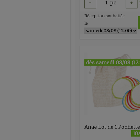
-
1
pc
+
Réception souhaitée
le
dès samedi 08/08 (12
10