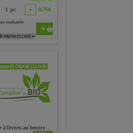
1
pc
+
11.75
€
on souhaitée
amedi 08/08 (12:00)
Baume à lèvres au beurre de karité - Comme Avant