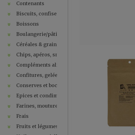
Contenants
Biscuits, confiseries, chocolats, snacks
Boissons
Boulangerie/pâtisseries
Céréales & graines
Chips, apéros, snacks, crackers ...
Compléments alimentaires & plantes
Confitures, gelées, compotes, purées, pâtes à tartin
Conserves et bocaux
Epices et condiments
Farines, moutures et levures
Frais
Fruits et légumes secs