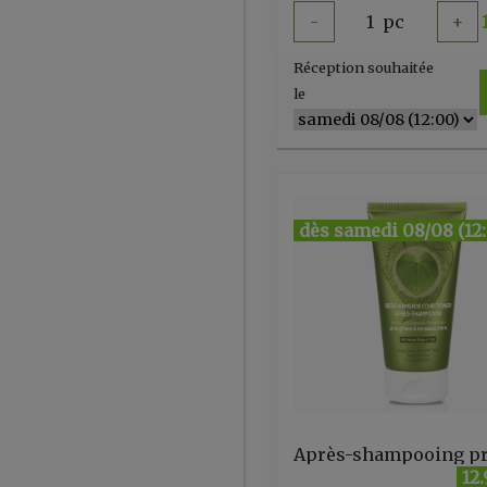
-
1
pc
+
Réception souhaitée
le
dès samedi 08/08 (12
12