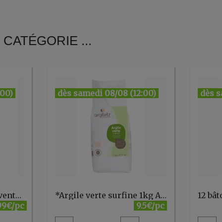
CATÉGORIE ...
:00)
dès samedi 08/08 (12:00)
dès s
***Huile de massage ventre de bébé 50ml Weleda
*Argile verte surfine 1kg Argiletz
.99€/pc
9.5€/pc