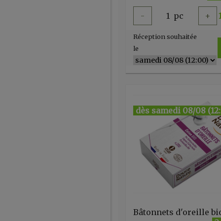
-
1
pc
+
Réception souhaitée
le
dès samedi 08/08 (12