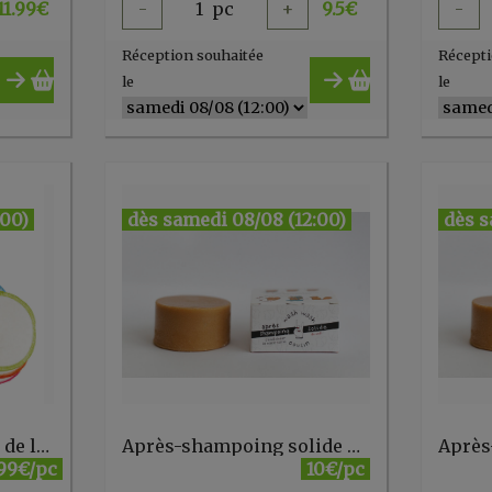
11.99
€
-
1
pc
+
9.5
€
-
Réception souhaitée
Récepti
le
le
:00)
dès samedi 08/08 (12:00)
dès s
Anae Lot de 1 Pochette de lavage + 10 disques maquillage
Après-shampoing solide démêlant WWC
.99€/pc
10€/pc