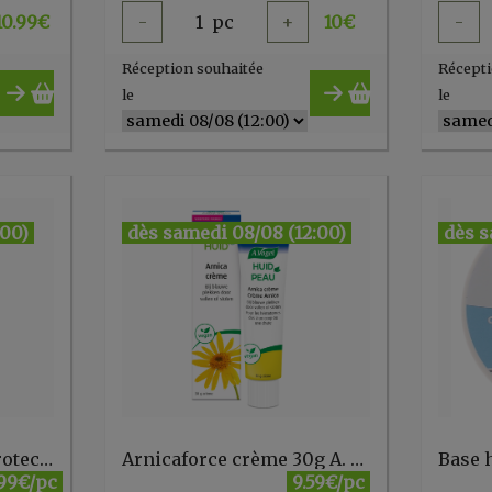
10.99
€
-
1
pc
+
10
€
-
Réception souhaitée
Récepti
le
le
:00)
dès samedi 08/08 (12:00)
dès s
Après-shampooing protecteur 150ml Naturtint
Arnicaforce crème 30g A. Vogel
.99€/pc
9.59€/pc