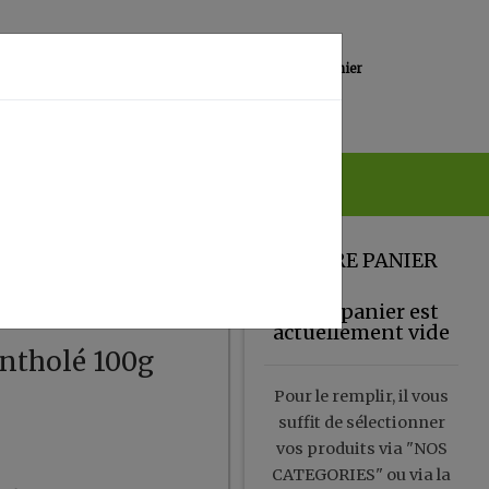
0
Lieu de réception
Mon panier
Magasin
0.00 €
VOTRE PANIER
Votre panier est
actuellement vide
entholé 100g
Pour le remplir, il vous
suffit de sélectionner
vos produits via "NOS
CATEGORIES" ou via la