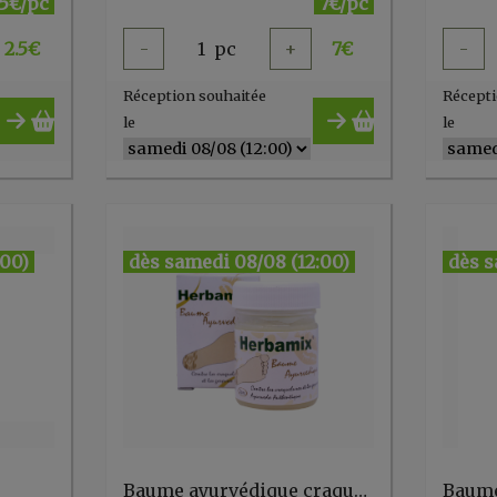
.5€/pc
7€/pc
2.5
€
-
1
pc
+
7
€
-
Réception souhaitée
Récepti
le
le
:00)
dès samedi 08/08 (12:00)
dès s
Baume ayurvédique craquelures HERBAMIX 20 gr Kerala Nature