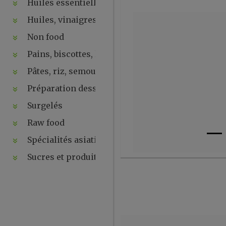
Huiles essentielles, hydrolats, ...
Huiles, vinaigres, sauces
Non food
Pains, biscottes, levures, ...
Pâtes, riz, semoules
Préparation desserts, ....
Surgelés
Raw food
Spécialités asiatiques
Sucres et produits de la ruche