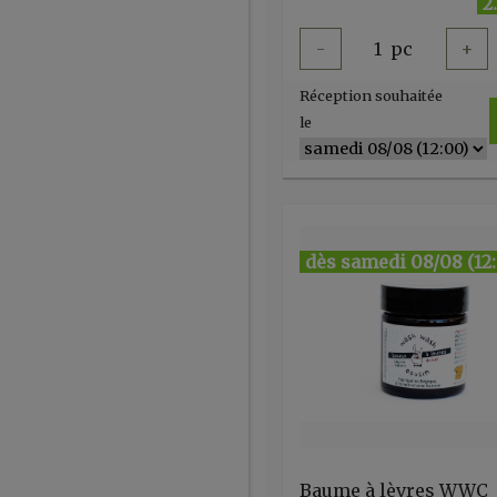
2
-
1
pc
+
Réception souhaitée
le
dès samedi 08/08 (12
Baume à lèvres WWC