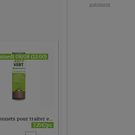
paiement
amedi 08/08 (12:00)
12 bâtonnets pour traiter et désodoriser (canalisations/siphons) ARCY VERT
7.25€/pc