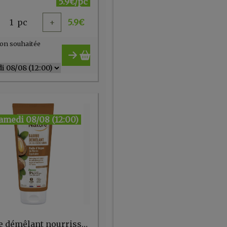
5.9€/pc
1
pc
+
5.9
€
on souhaitée
amedi 08/08 (12:00)
Baume démêlant nourrissant pour cheveux secs et abîmés à l'huile d'Argan 200 ml Douce Nature