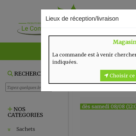
Lieux de réception/livraison
Magasi
NOS VENTES DU
La commande est à venir chercher
indiquées.
RECHERCHE
Choisir ce 
dès samedi 08/08 (12:
NOS
CATEGORIES
Sachets