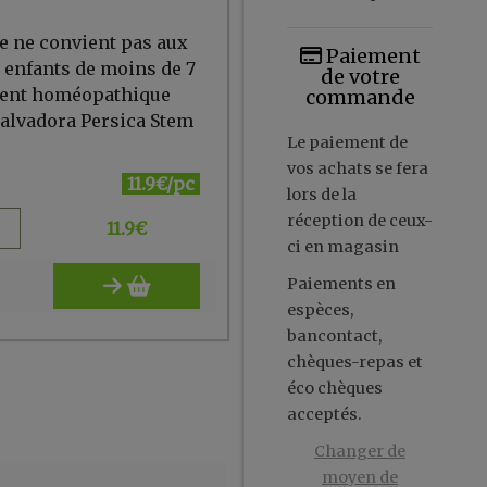
e ne convient pas aux
Paiement
 enfants de moins de 7
de votre
ment homéopathique
commande
Salvadora Persica Stem
Le paiement de
vos achats se fera
11.9€/pc
lors de la
réception de ceux-
11.9
€
ci en magasin
Paiements en
espèces,
bancontact,
chèques-repas et
éco chèques
acceptés.
Changer de
moyen de