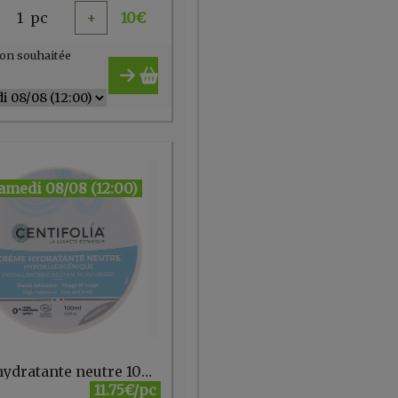
1
pc
+
10
€
on souhaitée
amedi 08/08 (12:00)
Base hydratante neutre 100 ml Centifolia
11.75€/pc