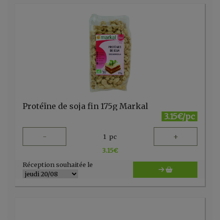
Protéïne de soja fin 175g Markal
3.15€/pc
-
+
1
pc
3.15
€
Réception souhaitée le