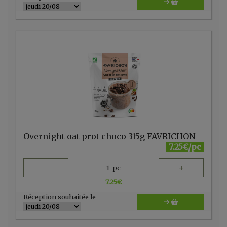
Overnight oat prot choco 315g FAVRICHON
7.25€/pc
-
+
1
pc
7.25
€
Réception souhaitée le