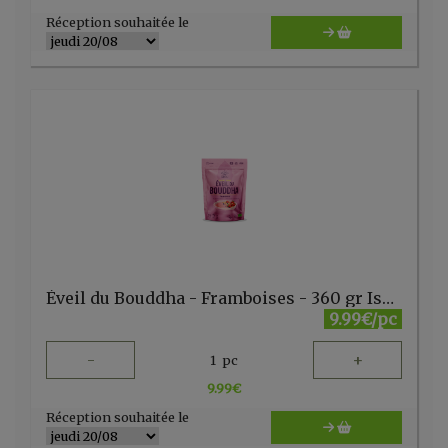
Réception souhaitée le
Éveil du Bouddha - Framboises - 360 gr Iswari
9.99€/pc
-
+
1
pc
9.99
€
Réception souhaitée le