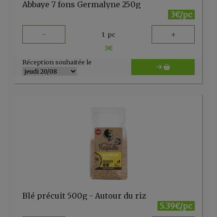
Abbaye 7 fons Germalyne 250g
3€/pc
-
+
1
pc
3
€
Réception souhaitée le
Blé précuit 500g - Autour du riz
5.39€/pc