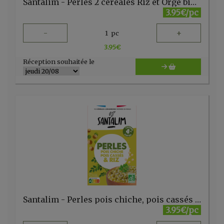
Santalim - Perles 2 céreales Riz et Orge bio 280gr
3.95€/pc
-
+
1
pc
3.95
€
Réception souhaitée le
Santalim - Perles pois chiche, pois cassés & riz 280gr
3.95€/pc