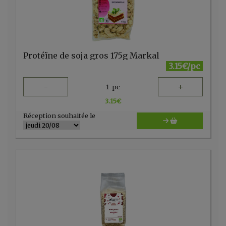
Protéïne de soja gros 175g Markal
3.15€/pc
-
+
1
pc
3.15
€
Réception souhaitée le