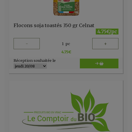
Flocons soja toastés 350 gr Celnat
4.75€/pc
-
+
1
pc
4.75
€
Réception souhaitée le