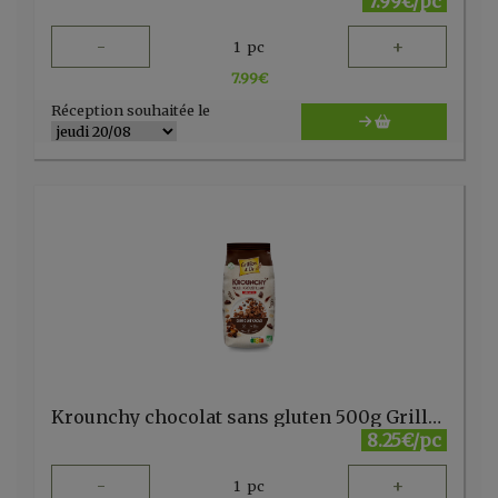
7.99€/pc
-
+
1
pc
7.99
€
Réception souhaitée le
Krounchy chocolat sans gluten 500g Grillon d'or
8.25€/pc
-
+
1
pc