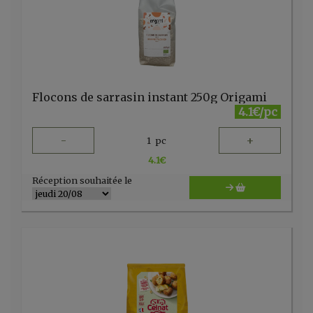
Flocons de sarrasin instant 250g Origami
4.1€/pc
-
+
1
pc
4.1
€
Réception souhaitée le