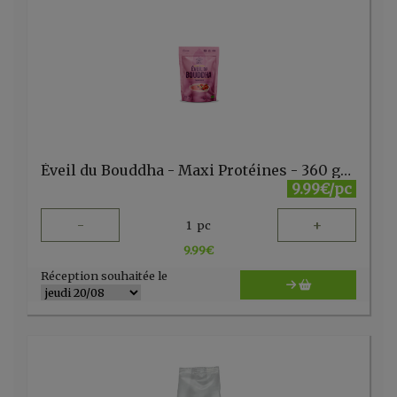
Éveil du Bouddha - Maxi Protéines - 360 gr Iswari
9.99€/pc
-
+
1
pc
9.99
€
Réception souhaitée le