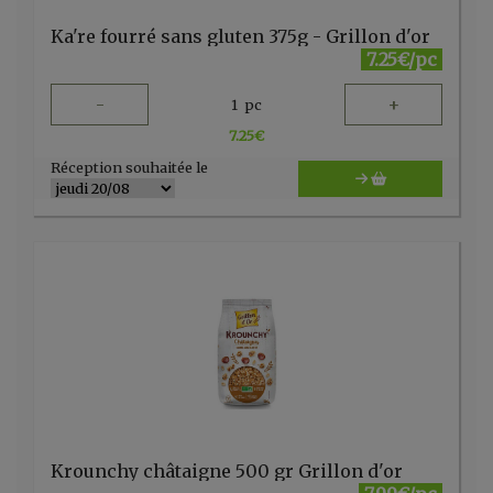
Ka're fourré sans gluten 375g - Grillon d'or
7.25€/pc
-
+
1
pc
7.25
€
Réception souhaitée le
Krounchy châtaigne 500 gr Grillon d'or