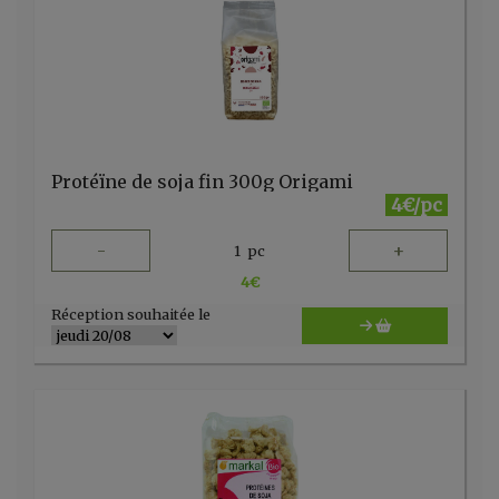
Protéïne de soja fin 300g Origami
4€/pc
-
+
1
pc
4
€
Réception souhaitée le