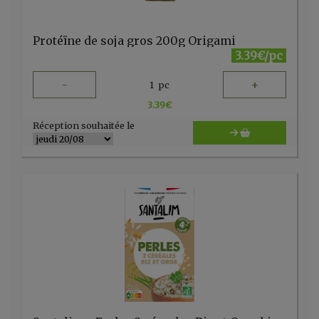
Protéïne de soja gros 200g Origami
3.39€/pc
-
+
1
pc
3.39
€
Réception souhaitée le