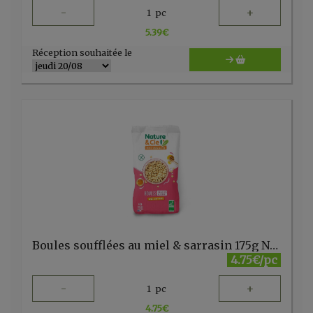
-
+
1
pc
5.39
€
Réception souhaitée le
Boules soufflées au miel & sarrasin 175g Nature & Cie
4.75€/pc
-
+
1
pc
4.75
€