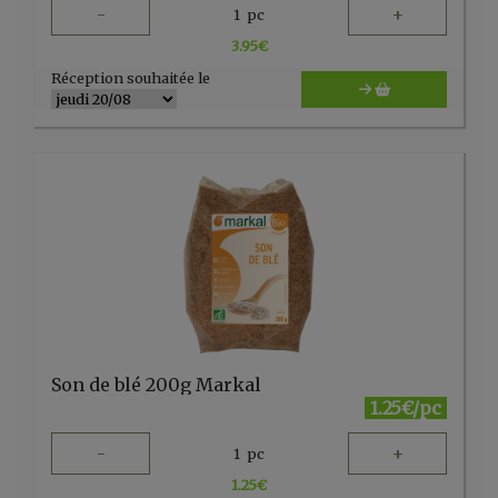
-
+
1
pc
3.95
€
Réception souhaitée le
Son de blé 200g Markal
1.25€/pc
-
+
1
pc
1.25
€