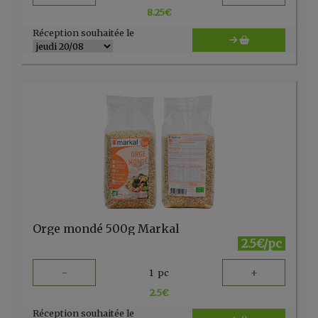
8.25
€
Réception souhaitée le
Orge mondé 500g Markal
2.5€/pc
-
+
1
pc
2.5
€
Réception souhaitée le