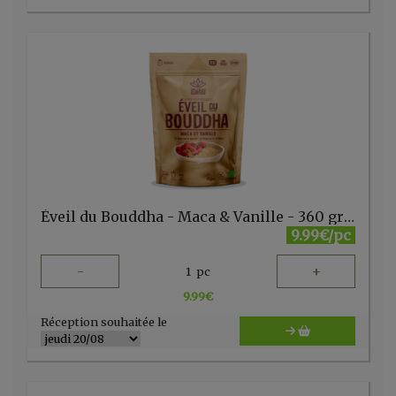
Éveil du Bouddha - Maca & Vanille - 360 gr Iswari
9.99€/pc
-
+
1
pc
9.99
€
Réception souhaitée le