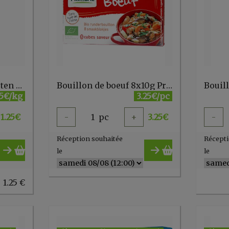
Basilic séché sans gluten vrac
Bouillon de boeuf 8x10g Priméal
Bouil
5€/kg
3.25€/pc
1.25
€
-
1
pc
+
3.25
€
-
Réception souhaitée
Récepti
le
le
 1.25 €