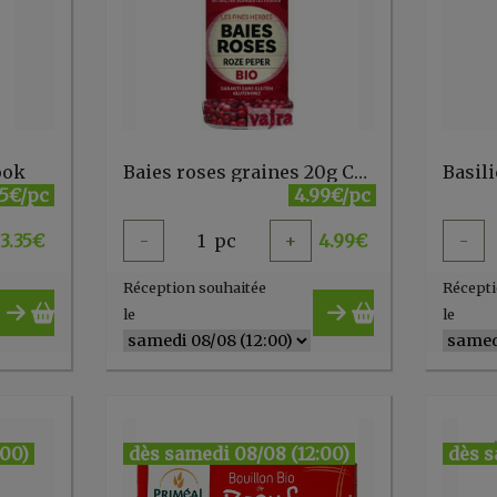
ook
Baies roses graines 20g Cook
35€/pc
4.99€/pc
3.35
€
-
1
pc
+
4.99
€
-
Réception souhaitée
Récepti
le
le
:00)
dès samedi 08/08 (12:00)
dès s