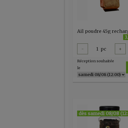
3
-
1
pc
+
Réception souhaitée
le
dès samedi 08/08 (12