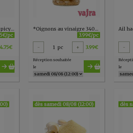
*A. Vogel Herbamare spicy bio 250g - FR
*Oignons au vinaigre 340g Clearspring
Ail h
75€/pc
3.99€/pc
4.75
€
-
1
pc
+
3.99
€
-
Réception souhaitée
Récepti
le
le
:00)
dès samedi 08/08 (12:00)
dès s