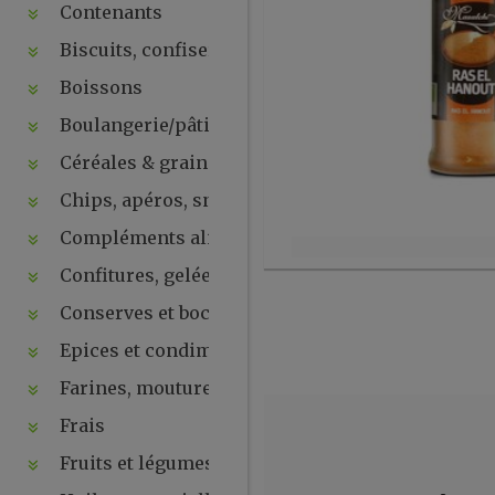
Contenants
Biscuits, confiseries, chocolats, snacks
Boissons
Boulangerie/pâtisseries
Céréales & graines
Chips, apéros, snacks, crackers ...
Compléments alimentaires & plantes
Confitures, gelées, compotes, purées, pâtes à tartin
Conserves et bocaux
Epices et condiments
Farines, moutures et levures
Frais
Fruits et légumes secs