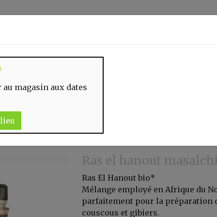
Identifiez-vous
n
 MOMENT
CONTACT
 au magasin aux dates
lieu
Ras el hanout masalch
Ras El Hanout bio*
Mélange employé en Afrique du N
parfaitement pour la préparation d
couscous et gibiers.