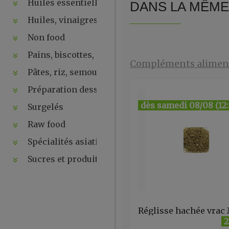
Huiles essentielles, hydrolats, ...
DANS LA MÊME 
Huiles, vinaigres, sauces
Non food
Pains, biscottes, levures, ...
Compléments aliment
Pâtes, riz, semoules
Préparation desserts, ....
dès samedi 08/08 (12
Surgelés
Raw food
Spécialités asiatiques
Sucres et produits de la ruche
2