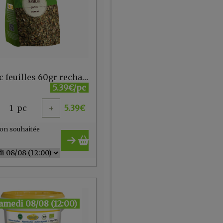
Basilic feuilles 60gr recharge - Cook
5.39€/pc
1
pc
+
5.39
€
on souhaitée
amedi 08/08 (12:00)