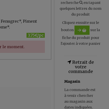
recherche
en tapant
quelques lettres du nom
du produit
 Fenugrec*, Piment
Cliquez ensuite sur le
ome*.
bouton
sur la
3.75€/pc
fiche du produit pour
l'ajouter à votre panier
ur le moment.
Retrait de
votre
commande
Magasin
La commande est
à venir chercher
au magasin aux
dates indiquées.