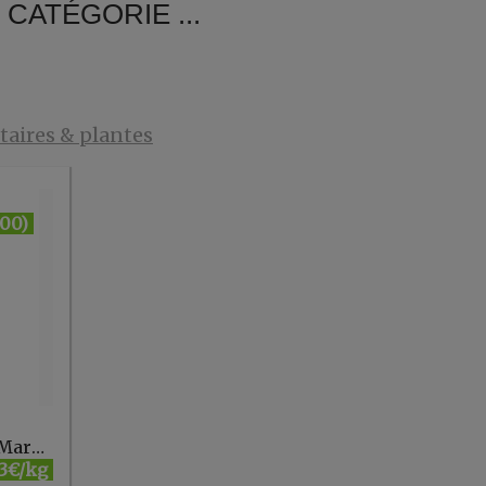
CATÉGORIE ...
aires & plantes
:00)
Réglisse hachée vrac Marma
3€/kg