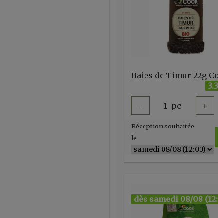
Baies de Timur 22g C
3.
-
1
pc
+
Réception souhaitée
le
dès samedi 08/08 (12