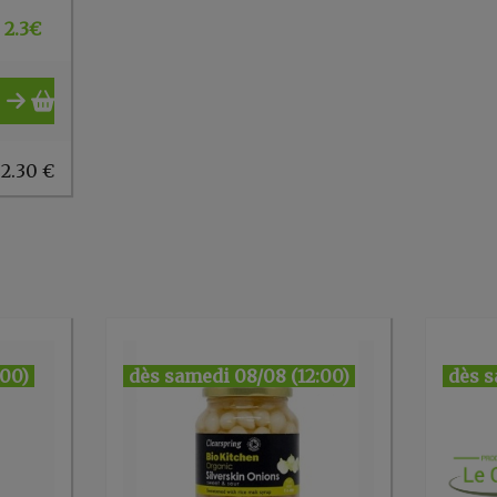
2.3
€
 2.30 €
:00)
dès samedi 08/08 (12:00)
dès s