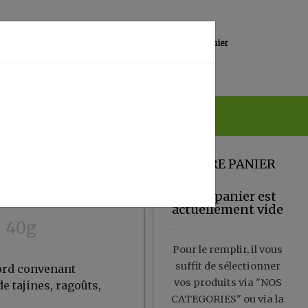
0
Lieu de réception
Mon panier
Magasin
0.00 €
VOTRE PANIER
Votre panier est
actuellement vide
i 40g
Pour le remplir, il vous
suffit de sélectionner
ord convenant
vos produits via "NOS
e tajines, ragoûts,
CATEGORIES" ou via la