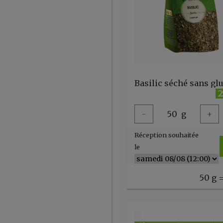
2
-
50
g
+
Réception souhaitée
le
50 g =