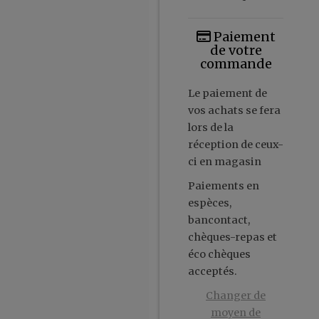
Paiement
de votre
commande
Le paiement de
vos achats se fera
lors de la
réception de ceux-
ci en magasin
Paiements en
espèces,
bancontact,
chèques-repas et
éco chèques
acceptés.
Changer de
moyen de