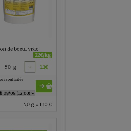
lon de boeuf vrac
22€/kg
50
g
+
1.1
€
on souhaitée
50 g = 1.10 €