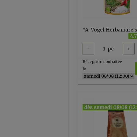
4.
-
1
pc
+
Réception souhaitée
le
dès samedi 08/08 (12