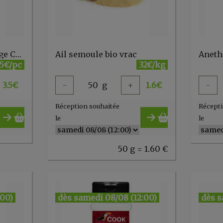
Ail poudre 45g recharge Cook
Ail semoule bio vrac
Aneth
.5€/pc
32€/kg
3.5
€
-
50
g
+
1.6
€
-
Réception souhaitée
Récepti
le
le
50 g = 1.60 €
:00)
dès samedi 08/08 (12:00)
dès s