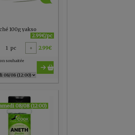
aché 100g yakso
2.99€/pc
1
pc
+
2.99
€
on souhaitée
amedi 08/08 (12:00)