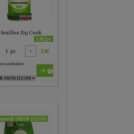
 feuilles 15g Cook
3.1€/pc
1
pc
+
3.1
€
on souhaitée
amedi 08/08 (12:00)