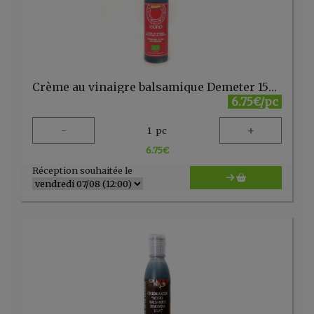
Crème au vinaigre balsamique Demeter 150ml Vairo
6.75€/pc
-
+
1
pc
6.75
€
Réception souhaitée le