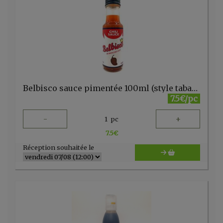
Belbisco sauce pimentée 100ml (style tabasco)
7.5€/pc
-
+
1
pc
7.5
€
Réception souhaitée le