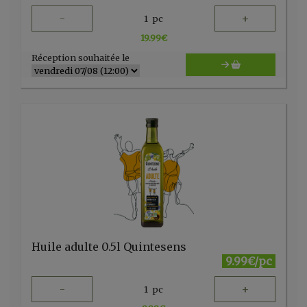
-
+
1
pc
19.99
€
Réception souhaitée le
Huile adulte 0.5l Quintesens
9.99€/pc
-
+
1
pc