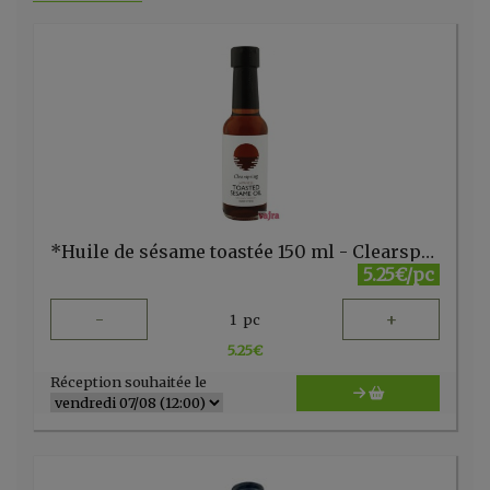
*Huile de sésame toastée 150 ml - Clearspring- UK
5.25€/pc
-
+
1
pc
5.25
€
Réception souhaitée le