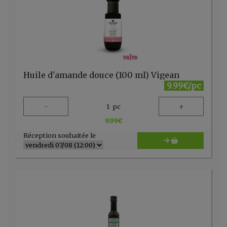
Huile d'amande douce (100 ml) Vigean
9.99€/pc
-
+
1
pc
9.99
€
Réception souhaitée le