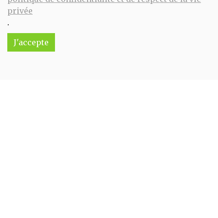
11.5€/pc
privée
.
-
+
1
pc
11.5
€
J'accepte
Réception souhaitée le
Huile de chanvre 250 ml Cannavie
11.9€/pc
-
+
1
pc