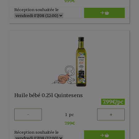
9.99
€
Réception souhaitée le
Huile bébé 0.25l Quintesens
7.99€/pc
-
+
1
pc
7.99
€
Réception souhaitée le