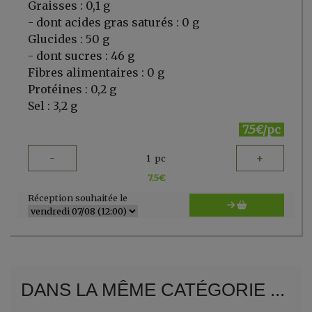
Graisses : 0,1 g
- dont acides gras saturés : 0 g
Glucides : 50 g
- dont sucres : 46 g
Fibres alimentaires : 0 g
Protéines : 0,2 g
Sel : 3,2 g
7.5€/pc
-
+
1
pc
7.5
€
Réception souhaitée le
DANS LA MÊME CATÉGORIE ...