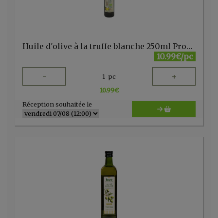
Huile d'olive à la truffe blanche 250ml Probios
10.99€/pc
-
+
1
pc
10.99
€
Réception souhaitée le