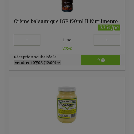
Crème balsamique IGP 150ml Il Nutrimento
7.75€/pc
-
+
1
pc
7.75
€
Réception souhaitée le