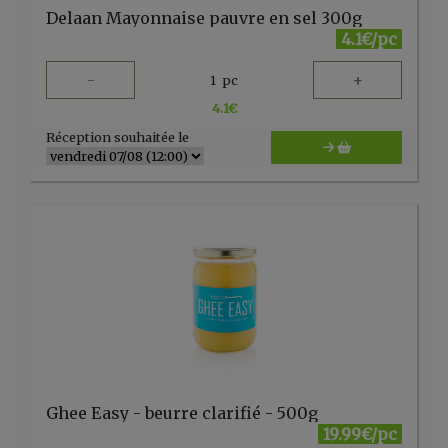
Delaan Mayonnaise pauvre en sel 300g
4.1€/pc
-
+
1
pc
4.1
€
Réception souhaitée le
Ghee Easy - beurre clarifié - 500g
19.99€/pc