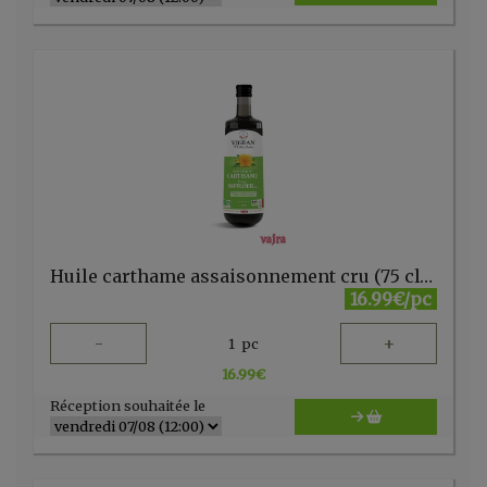
Huile carthame assaisonnement cru (75 cl) VIGEAN
16.99€/pc
-
+
1
pc
16.99
€
Réception souhaitée le