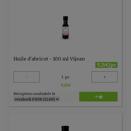
Huile d'abricot - 100 ml Vijean
9.25€/pc
-
+
1
pc
9.25
€
Réception souhaitée le