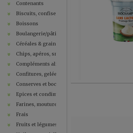
Contenants
Biscuits, confiseries, chocolats, snacks
Boissons
Boulangerie/pâtisseries
Céréales & graines
Chips, apéros, snacks, crackers ...
Compléments alimentaires & plantes
Confitures, gelées, compotes, purées, pâtes à tartin
Conserves et bocaux
Epices et condiments
Farines, moutures et levures
Frais
Fruits et légumes secs