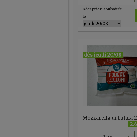
Réception souhaitée
le
dès jeudi 20/08
2.
-
1
pc
+