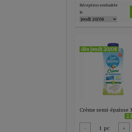
Réception souhaitée
le
dès jeudi 20/08
2.
-
1
pc
+