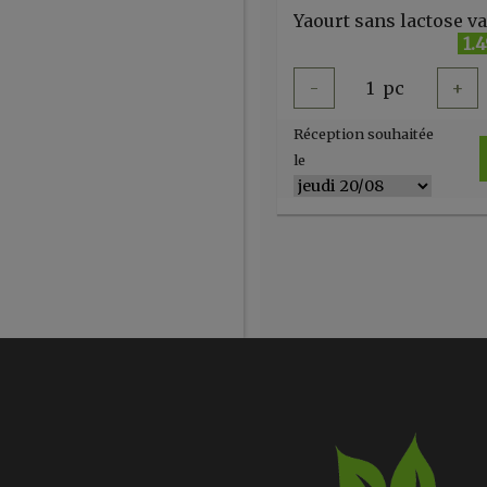
1.
-
1
pc
+
Réception souhaitée
le