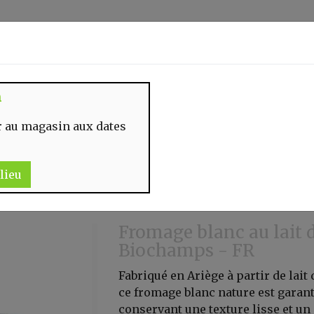
Identifiez-vous
n
 MOMENT
CONTACT
 au magasin aux dates
lieu
Fromage blanc au lait d
Biochamps - FR
Fabriqué en Ariège à partir de lait
ce fromage blanc nature est garant
conservant une texture lisse et un