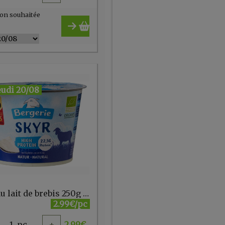
on souhaitée
eudi 20/08
Skyr au lait de brebis 250g 22,5g protéiné Bergerie
2.99€/pc
1
pc
+
2.99
€