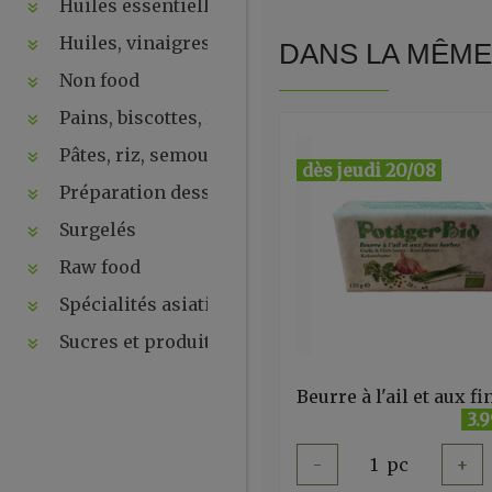
Huiles essentielles, hydrolats, ...
Huiles, vinaigres, sauces
DANS LA MÊME 
Non food
Pains, biscottes, levures, ...
Pâtes, riz, semoules
dès jeudi 20/08
Préparation desserts, ....
Surgelés
Raw food
Spécialités asiatiques
Sucres et produits de la ruche
3.
-
1
pc
+