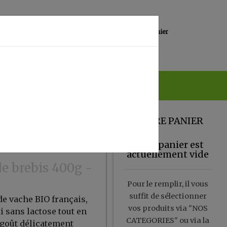
0
Lieu de réception
Mon panier
Magasin
0.00 €
VOTRE PANIER
Votre panier est
actuellement vide
e brebis 400g -
Pour le remplir, il vous
suffit de sélectionner
 de vache BIO français,
vos produits via "NOS
i sans lactose tout en
CATEGORIES" ou via la
 goût délicatement