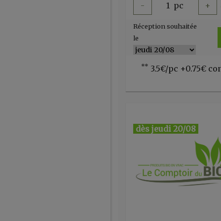
-
1
pc
+
Réception souhaitée
le
**
3.5€/pc +0.75€ co
dès jeudi 20/08