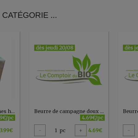
CATÉGORIE ...
dès jeudi 20/08
dès j
Beurre à l'ail et aux fines herbes 125g
Beurre de campagne doux 250g Rochefort
99€/pc
4.69€/pc
3.99
€
-
1
pc
+
4.69
€
-