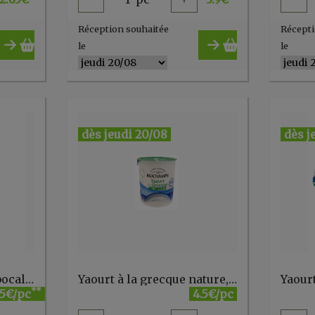
Réception souhaitée
Récepti
le
le
dès jeudi 20/08
dès j
Tzatziki 220g Jeddo (bocal consigné)
Yaourt à la grecque nature, pur brebis 400g Biochamps
**
25€/pc
4.5€/pc