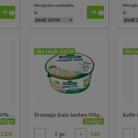
Réception souhaitée
Récepti
le
le
dès jeudi 20/08
dès j
Crème semi-épaisse 30% 20 cl Tante Hélène
Fromage frais herbes 150g BONNETERRE
15€/pc
3.4€/pc
2.15
€
-
1
pc
+
3.4
€
-