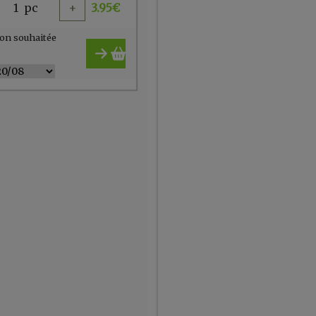
1
pc
+
3.95
€
on souhaitée