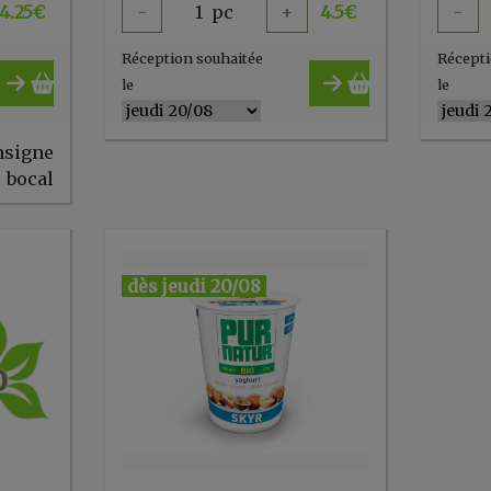
4.25
€
-
1
pc
+
4.5
€
-
Réception souhaitée
Récepti
le
le
nsigne
bocal
dès jeudi 20/08