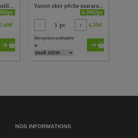
Yaourt sans lactose vanille 200g Biedermann
Yaourt skyr pêche maracuja 400g PURNAT
49€/pc
4.39€/pc
1.49
€
-
1
pc
+
4.39
€
Réception souhaitée
le
NOS INFORMATIONS