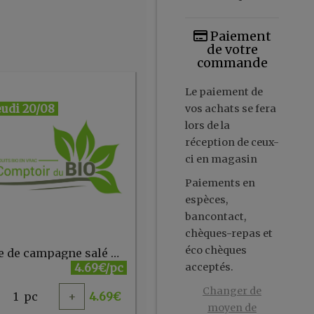
Paiement
de votre
commande
Le paiement de
eudi 20/08
vos achats se fera
lors de la
réception de ceux-
ci en magasin
Paiements en
espèces,
bancontact,
chèques-repas et
éco chèques
Beurre de campagne salé 250g Rochefort
4.69€/pc
acceptés.
Changer de
1
pc
+
4.69
€
moyen de