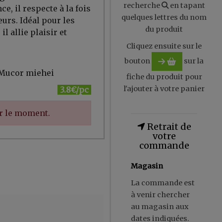
recherche
en tapant
ce, il respecte à la fois
quelques lettres du nom
urs. Idéal pour les
du produit
l allie plaisir et
Cliquez ensuite sur le
bouton
sur la
e Mucor miehei
fiche du produit pour
l'ajouter à votre panier
3.8€/pc
ur le moment.
Retrait de
votre
commande
Magasin
La commande est
à venir chercher
au magasin aux
dates indiquées.