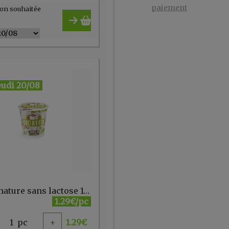
paiement
on souhaitée
eudi 20/08
Kefir nature sans lactose 150 gr Biedermann
1.29€/pc
1
pc
+
1.29
€