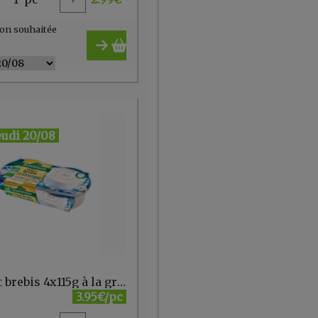
on souhaitée
eudi 20/08
Yaourt brebis 4x115g à la grecque BONNETERRE
3.95€/pc