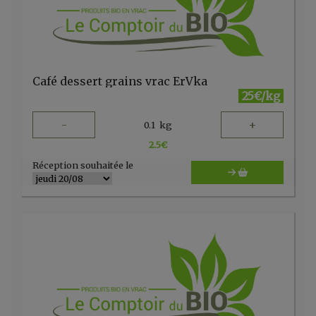
Café dessert grains vrac ErVka
25€/kg
-
+
0.1
kg
2.5
€
Réception souhaitée le