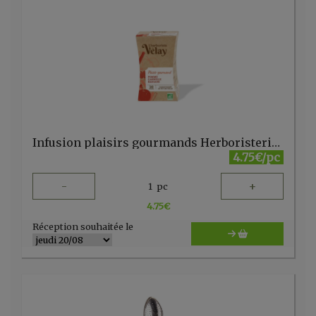
Infusion plaisirs gourmands Herboristerie du Velay 20 sachets
4.75€/pc
-
+
1
pc
4.75
€
Réception souhaitée le