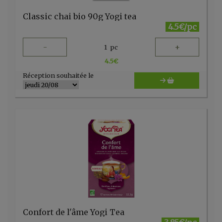
Classic chai bio 90g Yogi tea
4.5€/pc
-
+
1
pc
4.5
€
Réception souhaitée le
Confort de l'âme Yogi Tea