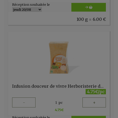
Réception souhaitée le
100 g = 6.00 €
Infusion douceur de vivre Herboristerie du Velay 20 sachets
4.75€/pc
-
+
1
pc
4.75
€
Réception souhaitée le