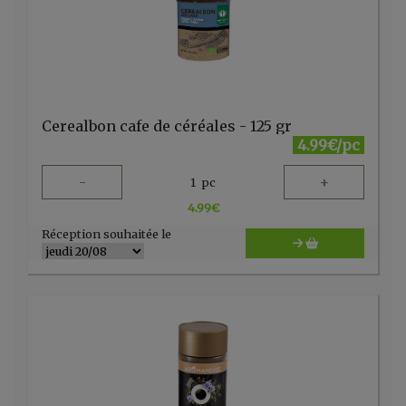
Cerealbon cafe de céréales - 125 gr
4.99€/pc
-
+
1
pc
4.99
€
Réception souhaitée le