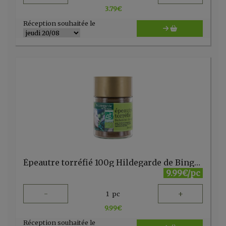
3.79
€
Réception souhaitée le
Épeautre torréfié 100g Hildegarde de Bingen
9.99€/pc
-
+
1
pc
9.99
€
Réception souhaitée le