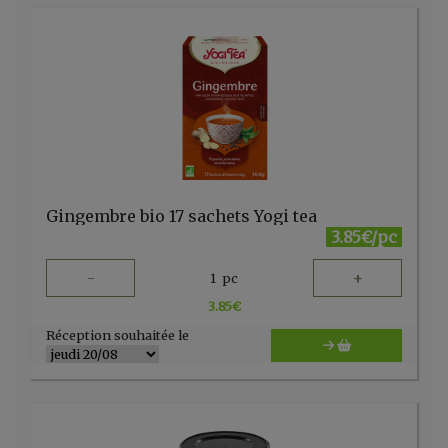
Gingembre bio 17 sachets Yogi tea
3.85€/pc
-
+
1
pc
3.85
€
Réception souhaitée le