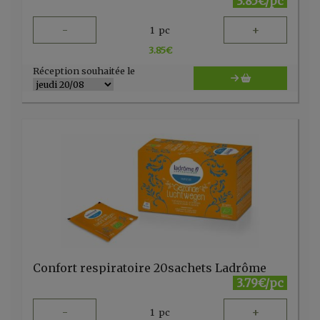
3.85€/pc
-
+
1
pc
3.85
€
Réception souhaitée le
Confort respiratoire 20sachets Ladrôme
3.79€/pc
-
+
1
pc