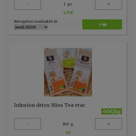
-
+
1
pc
4.75
€
Réception souhaitée le
Infusion detox Miss Tea vrac
60€/kg
-
+
100
g
6
€