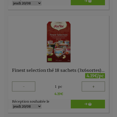
Finest selection thé 18 sachets (3x6sortes) Yogi
4.19€/pc
-
+
1
pc
4.19
€
Réception souhaitée le