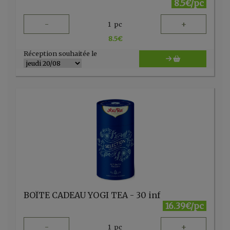
8.5€/pc
-
+
1
pc
8.5
€
Réception souhaitée le
BOÎTE CADEAU YOGI TEA - 30 inf
16.39€/pc
-
+
1
pc