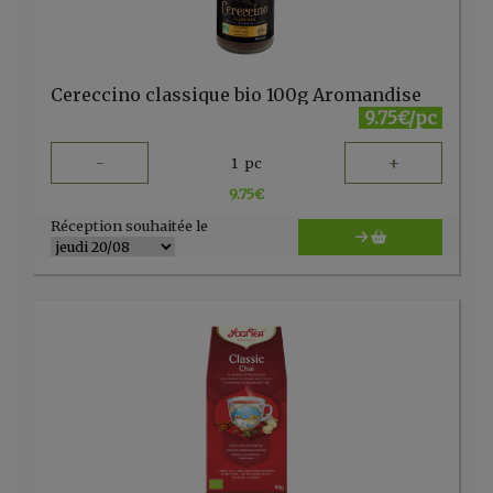
Cereccino classique bio 100g Aromandise
9.75€/pc
-
+
1
pc
9.75
€
Réception souhaitée le