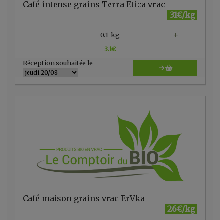
Café intense grains Terra Etica vrac
31€/kg
-
+
0.1
kg
3.1
€
Réception souhaitée le
Café maison grains vrac ErVka
26€/kg