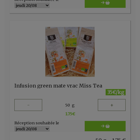
Infusion green mate vrac Miss Tea
35€/kg
-
+
50
g
1.75
€
Réception souhaitée le