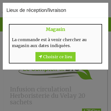
0
Lieux de réception/livraison
Magasin
La commande est à venir chercher au
magasin aux dates indiquées.
Choisir ce lieu
Infusion circulationl
Herboristerie du Velay 20
sachets