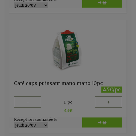
Café caps puissant mano mano 10pc
4.5€/pc
-
+
1
pc
4.5
€
Réception souhaitée le