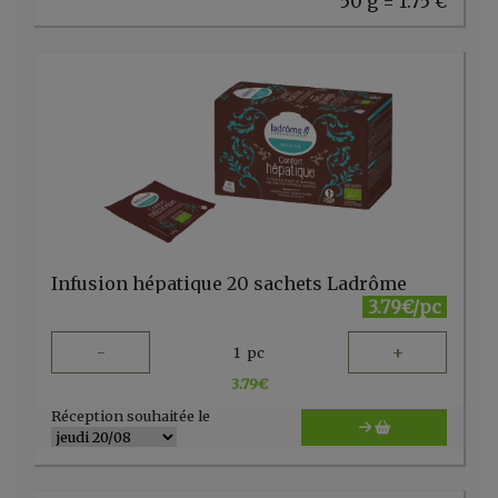
50 g = 1.75 €
Infusion hépatique 20 sachets Ladrôme
3.79€/pc
-
+
1
pc
3.79
€
Réception souhaitée le