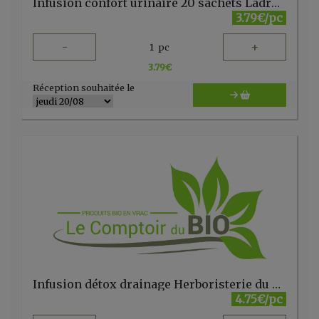
Infusion confort urinaire 20 sachets Ladrôme
3.79€/pc
-
+
1
pc
3.79
€
Réception souhaitée le
Infusion détox drainage Herboristerie du Velay 20 sachets
4.75€/pc