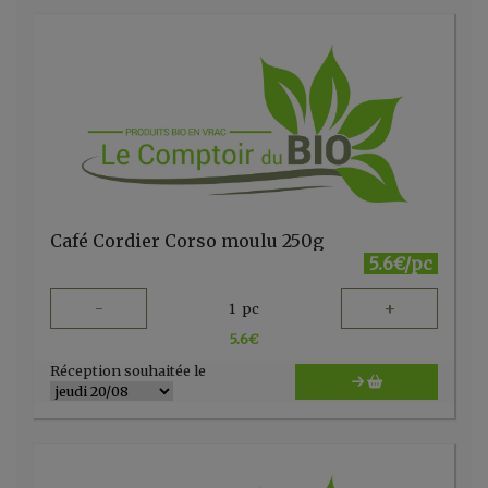
Café Cordier Corso moulu 250g
5.6€/pc
-
+
1
pc
5.6
€
Réception souhaitée le