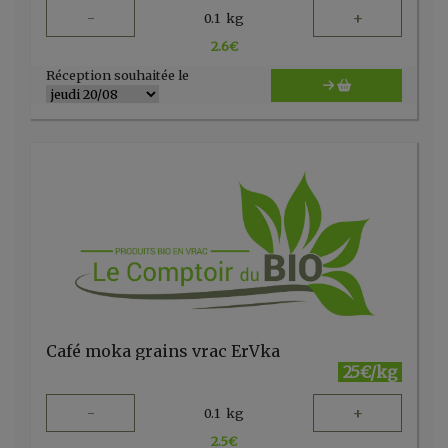
-
+
0.1
kg
2.6
€
Réception souhaitée le
Café moka grains vrac ErVka
25€/kg
-
+
0.1
kg
2.5
€