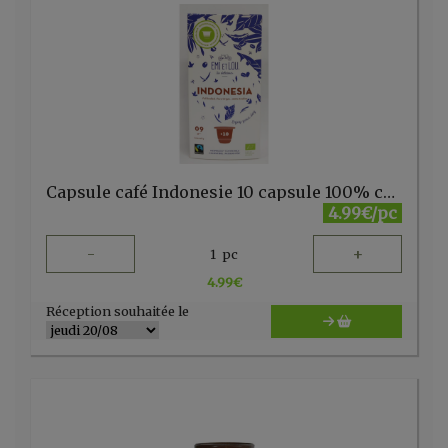
Capsule café Indonesie 10 capsule 100% cup+sac dégradable Emi et Lou
4.99€/pc
-
+
1
pc
4.99
€
Réception souhaitée le