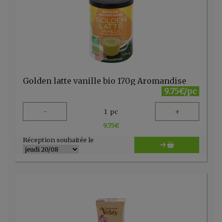
Golden latte vanille bio 170g Aromandise
9.75€/pc
-
+
1
pc
9.75
€
Réception souhaitée le