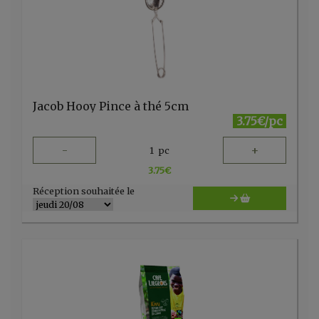
Jacob Hooy Pince à thé 5cm
3.75€/pc
-
+
1
pc
3.75
€
Réception souhaitée le