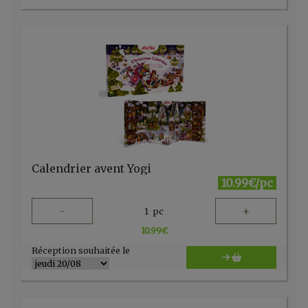
Calendrier avent Yogi
10.99€/pc
-
+
1
pc
10.99
€
Réception souhaitée le