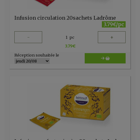
Infusion circulation 20sachets Ladrôme
3.79€/pc
-
+
1
pc
3.79
€
Réception souhaitée le