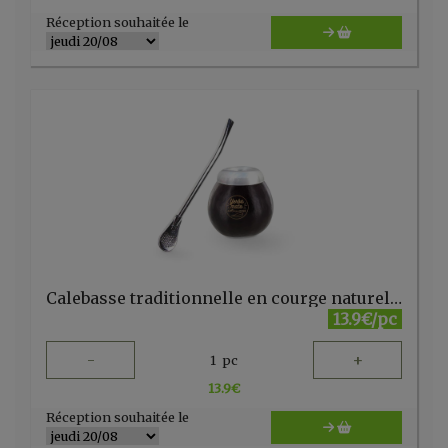
Réception souhaitée le
Calebasse traditionnelle en courge naturelle + paille
13.9€/pc
-
+
1
pc
13.9
€
Réception souhaitée le