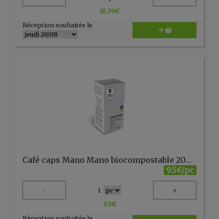
16.39
€
Réception souhaitée le
Café caps Mano Mano biocompostable 20pc Cafés Liégeois
9.5€/pc
-
+
1
9.5
€
Réception souhaitée le