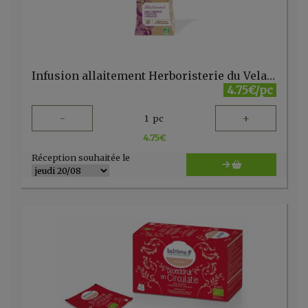
Infusion allaitement Herboristerie du Velay 20 sachets
4.75€/pc
-
+
1
pc
4.75
€
Réception souhaitée le