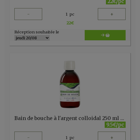
22€/pc
-
+
1
pc
22
€
Réception souhaitée le
Bain de bouche à l'argent colloidal 250 ml Catalyons
9.5€/pc
-
+
1
pc