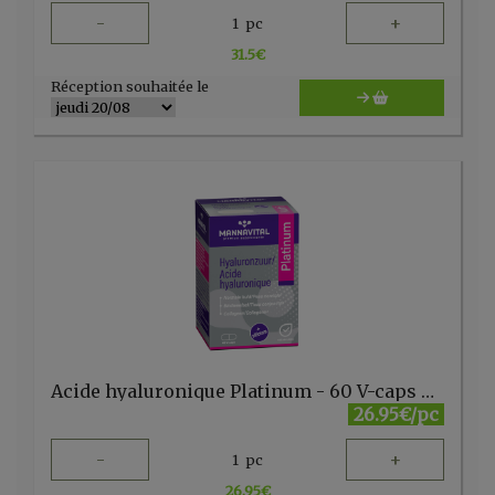
-
+
1
pc
31.5
€
Réception souhaitée le
Acide hyaluronique Platinum - 60 V-caps MannaVital
26.95€/pc
-
+
1
pc
26.95
€