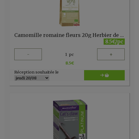
Camomille romaine fleurs 20g Herbier de France
8.5€/pc
-
+
1
pc
8.5
€
Réception souhaitée le