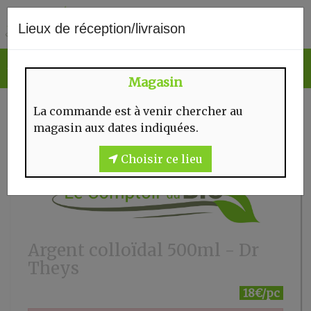
0
Lieux de réception/livraison
Magasin
La commande est à venir chercher au
magasin aux dates indiquées.
Choisir ce lieu
Argent colloïdal 500ml - Dr
Theys
18€/pc