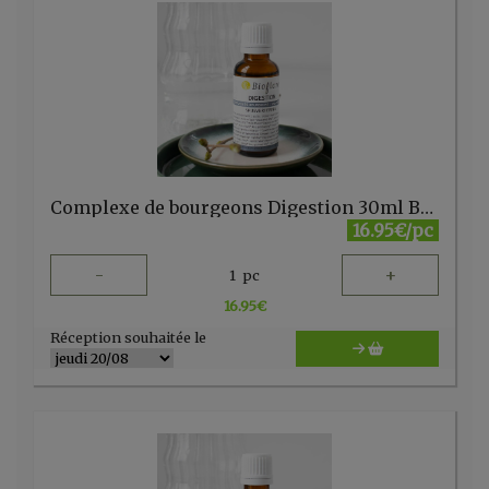
Complexe de bourgeons Digestion 30ml Bioflore
16.95€/pc
-
+
1
pc
16.95
€
Réception souhaitée le