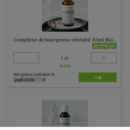
Complexe de bourgeons sérénité 30ml Bioflore
16.95€/pc
-
+
1
pc
16.95
€
Réception souhaitée le