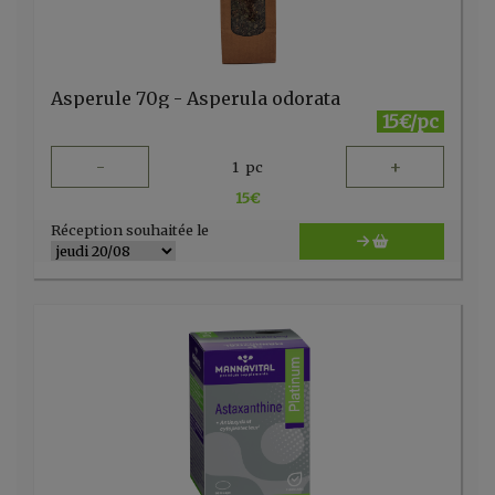
Asperule 70g - Asperula odorata
15€/pc
-
+
1
pc
15
€
Réception souhaitée le