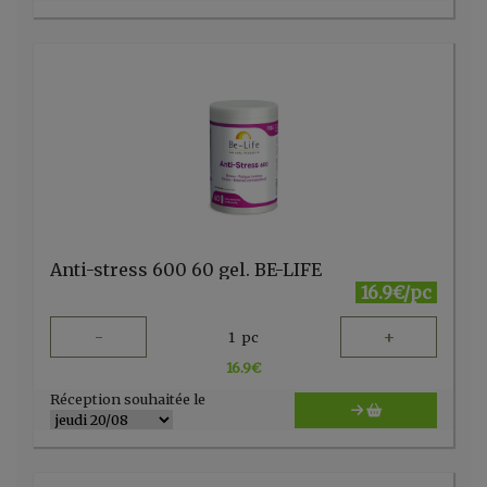
Anti-stress 600 60 gel. BE-LIFE
16.9€/pc
-
+
1
pc
16.9
€
Réception souhaitée le