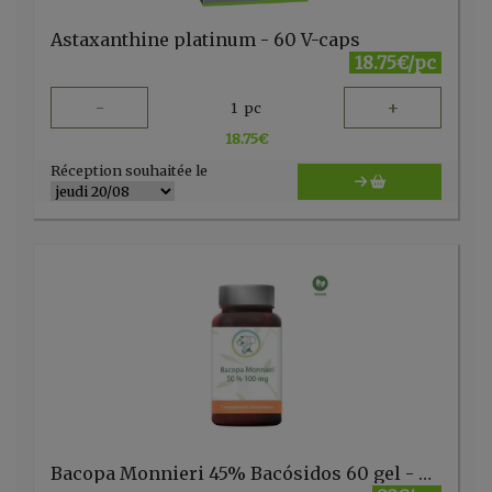
Astaxanthine platinum - 60 V-caps
18.75€/pc
-
+
1
pc
18.75
€
Réception souhaitée le
Bacopa Monnieri 45% Bacósidos 60 gel - Planticinal