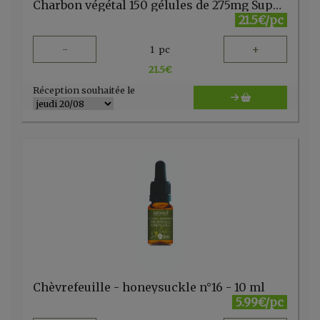
Charbon végétal 150 gélules de 275mg Super Diet
21.5€/pc
-
+
1
pc
21.5
€
Réception souhaitée le
Chèvrefeuille - honeysuckle n°16 - 10 ml
5.99€/pc