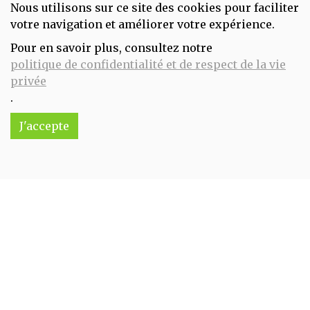
Nous utilisons sur ce site des cookies pour faciliter
votre navigation et améliorer votre expérience.
Pour en savoir plus, consultez notre
Complexe de bourgeons Silhouette 30ml Bioflore
politique de confidentialité et de respect de la vie
16.95€/pc
privée
.
-
+
1
pc
16.95
€
J'accepte
Réception souhaitée le