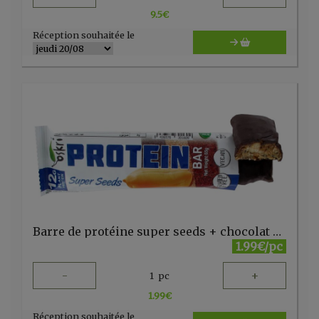
9.5
€
Réception souhaitée le
Barre de protéine super seeds + chocolat noir - 65 gr
1.99€/pc
-
+
1
pc
1.99
€
Réception souhaitée le