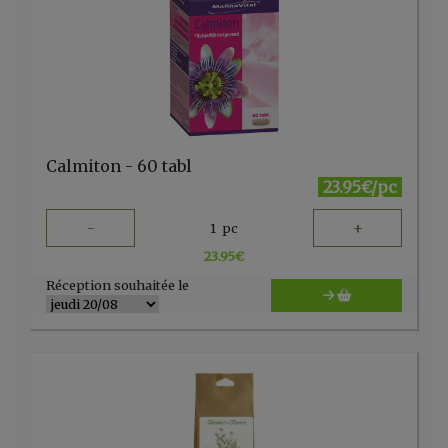
Calmiton - 60 tabl
23.95€/pc
-
+
1
pc
23.95
€
Réception souhaitée le