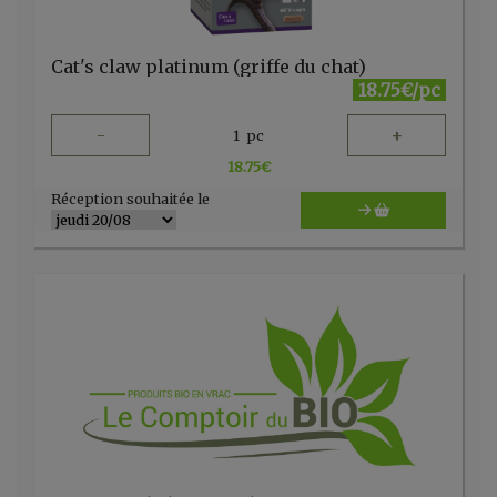
Cat's claw platinum (griffe du chat)
18.75€/pc
-
+
1
pc
18.75
€
Réception souhaitée le