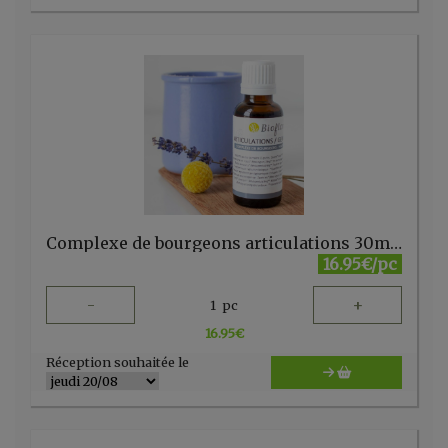
Complexe de bourgeons articulations 30ml Bioflore
16.95€/pc
-
+
1
pc
16.95
€
Réception souhaitée le