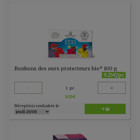
Bonbons des ours protecteurs bio* 100 g
9.25€/pc
-
+
1
pc
9.25
€
Réception souhaitée le