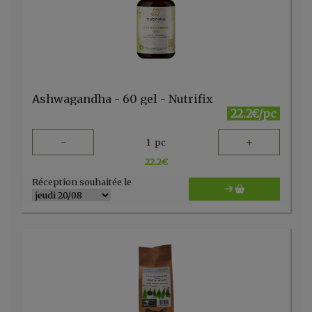
Ashwagandha - 60 gel - Nutrifix
22.2€/pc
-
+
1
pc
22.2
€
Réception souhaitée le