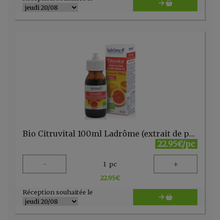
Bio Citruvital 100ml Ladrôme (extrait de pépins de pamplemousse)
22.95€/pc
-
+
1
pc
22.95
€
Réception souhaitée le