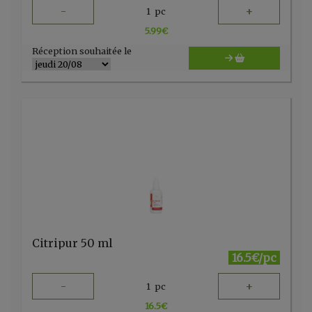
-
+
1
pc
5.99
€
Réception souhaitée le
Citripur 50 ml
16.5€/pc
-
+
1
pc
16.5
€