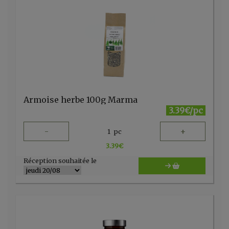
Armoise herbe 100g Marma
3.39€/pc
-
+
1
pc
3.39
€
Réception souhaitée le