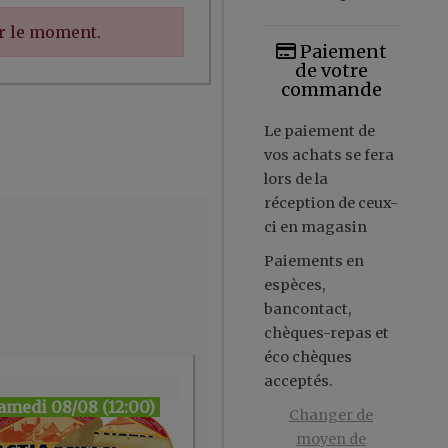
ur le moment.
Paiement
de votre
commande
Le paiement de
vos achats se fera
lors de la
réception de ceux-
ci en magasin
Paiements en
espèces,
bancontact,
chèques-repas et
éco chèques
acceptés.
amedi 08/08 (12:00)
Changer de
moyen de