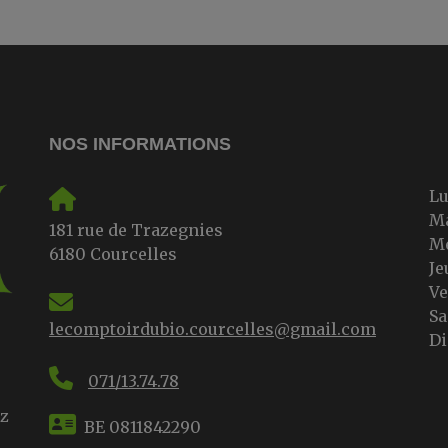
NOS INFORMATIONS
L
M
181 rue de Trazegnies
M
6180 Courcelles
Je
V
S
lecomptoirdubio.courcelles@gmail.com
D
071/13.74.78
ez
BE 0811842290