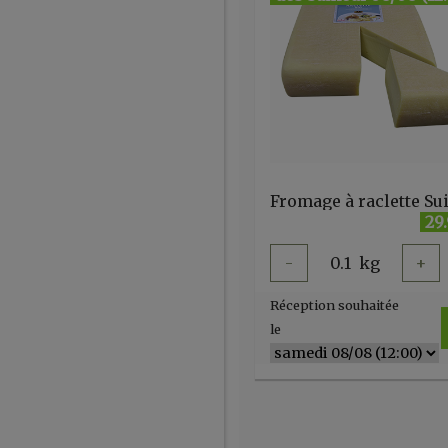
Fromage à raclette Su
29
-
0.1
kg
+
Réception souhaitée
le