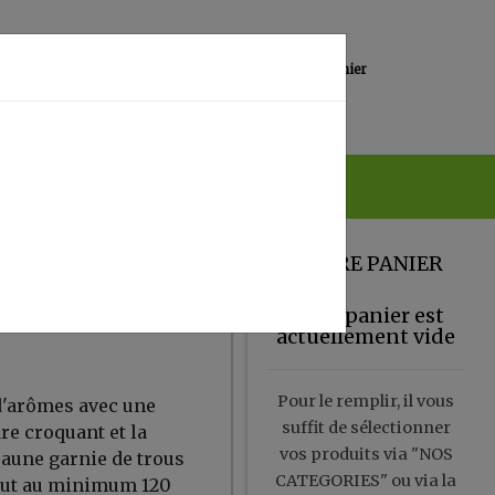
0
Lieu de réception
Mon panier
Magasin
0.00 €
VOTRE PANIER
Votre panier est
actuellement vide
Pour le remplir, il vous
 d'arômes avec une
suffit de sélectionner
dre croquant et la
vos produits via "NOS
jaune garnie de trous
CATEGORIES" ou via la
faut au minimum 120