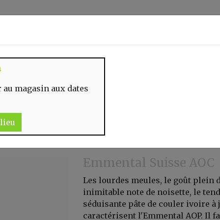
Identifiez-vous
n
 MOMENT
CONTACT
 au magasin aux dates
lieu
Emmental Suisse AOC
Les lourdes meules, le goût plein
inimitable note de noisette, le ten
séduisante pâte de couler ivoire à 
caractérisent l'Emmental AOP. Il 