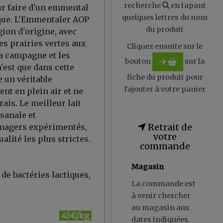
recherche
en tapant
r faire d'un emmental
quelques lettres du nom
que. L'Emmentaler AOP
du produit
gion d'origine, avec
es prairies vertes aux
Cliquez ensuite sur le
la campagne et les
bouton
sur la
'est que dans cette
fiche du produit pour
 un véritable
l'ajouter à votre panier
nt en plein air et ne
ais. Le meilleur lait
sanale et
Retrait de
omagers expérimentés,
votre
lité les plus strictes.
commande
Magasin
 de bactéries lactiques,
La commande est
à venir chercher
au magasin aux
45€/kg
dates indiquées.