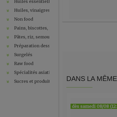
Huiles essentielles, hydrolats, ...
Huiles, vinaigres, sauces
Non food
Pains, biscottes, levures, ...
Pâtes, riz, semoules
Préparation desserts, ....
Surgelés
Raw food
Spécialités asiatiques
DANS LA MÊME 
Sucres et produits de la ruche
dès samedi 08/08 (12