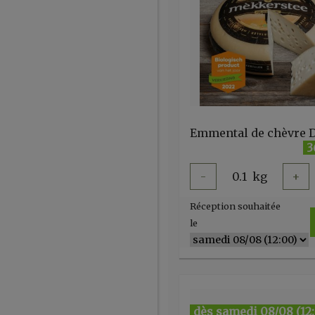
3
-
0.1
kg
+
Réception souhaitée
le
dès samedi 08/08 (12