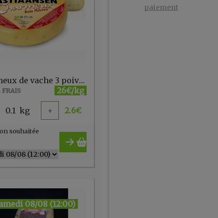
paiement
Charmeux de vache 3 poivres
26€/kg
 FRAIS
0.1
kg
+
2.6
€
on souhaitée
amedi 08/08 (12:00)