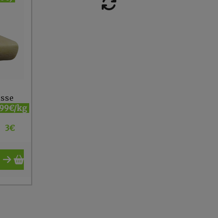
isse
.99€/kg
3
€