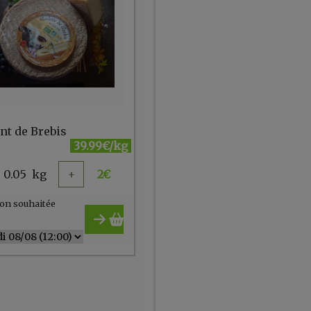
nt de Brebis
39.99€/kg
0.05
kg
+
2
€
on souhaitée