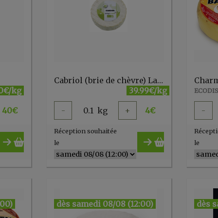
Cabriol (brie de chèvre) La Lémance
0€/kg
39.99€/kg
ECODIS
40
€
-
0.1
kg
+
4
€
-
Réception souhaitée
Récepti
le
le
:00)
dès samedi 08/08 (12:00)
dès s