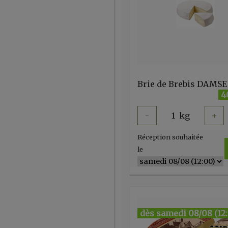
Brie de Brebis DAMSE
4
-
1
kg
+
Réception souhaitée
le
dès samedi 08/08 (12