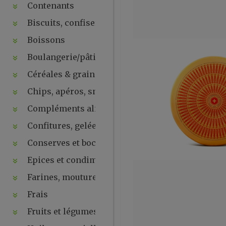
Contenants
Biscuits, confiseries, chocolats, snacks
Boissons
Boulangerie/pâtisseries
Céréales & graines
Chips, apéros, snacks, crackers ...
Compléments alimentaires & plantes
Confitures, gelées, compotes, purées, pâtes à tartin
Conserves et bocaux
Epices et condiments
Farines, moutures et levures
Frais
Fruits et légumes secs