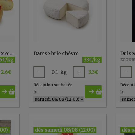
Charmeux de vache aux oignons grillés
Damse brie chèvre
Dulse
6€/kg
33€/kg
ECODIS
2.6
€
-
0.1
kg
+
3.3
€
-
Réception souhaitée
Récepti
le
le
:00)
dès samedi 08/08 (12:00)
dès s