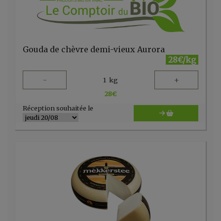
Gouda de chèvre demi-vieux Aurora
28€/kg
-
+
1
kg
28
€
Réception souhaitée le