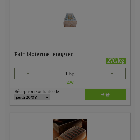
Pain bioferme fenugrec
27€/kg
-
+
1
kg
27
€
Réception souhaitée le