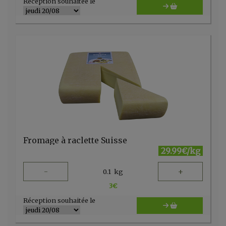
Réception souhaitée le
Fromage à raclette Suisse
29.99€/kg
-
+
0.1
kg
3
€
Réception souhaitée le