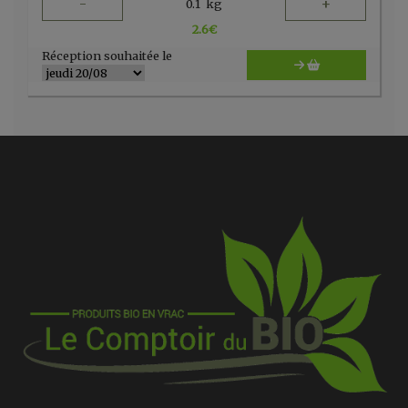
-
+
0.1
kg
2.6
€
Réception souhaitée le