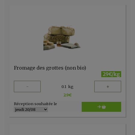
Fromage des grottes (non bio)
29€/kg
-
+
0.1
kg
2.9
€
Réception souhaitée le