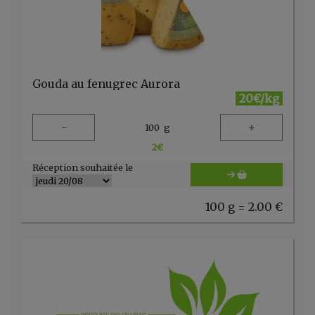
Gouda au fenugrec Aurora
20€/kg
-
+
100
g
2
€
Réception souhaitée le
100 g = 2.00 €