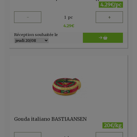
4.29€/pc
-
+
1
pc
4.29
€
Réception souhaitée le
Gouda italiano BASTIAANSEN
20€/kg