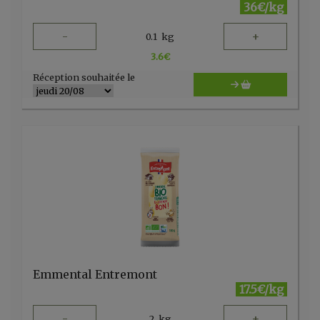
36€/kg
-
+
0.1
kg
3.6
€
Réception souhaitée le
Emmental Entremont
17.5€/kg
-
+
2
kg