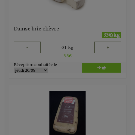
Damse brie chèvre
33€/kg
-
+
0.1
kg
3.3
€
Réception souhaitée le