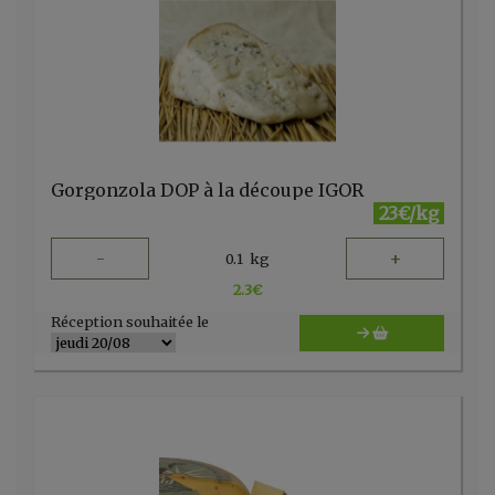
Gorgonzola DOP à la découpe IGOR
23€/kg
-
+
0.1
kg
2.3
€
Réception souhaitée le