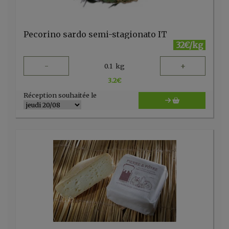
Pecorino sardo semi-stagionato IT
32€/kg
-
+
0.1
kg
3.2
€
Réception souhaitée le