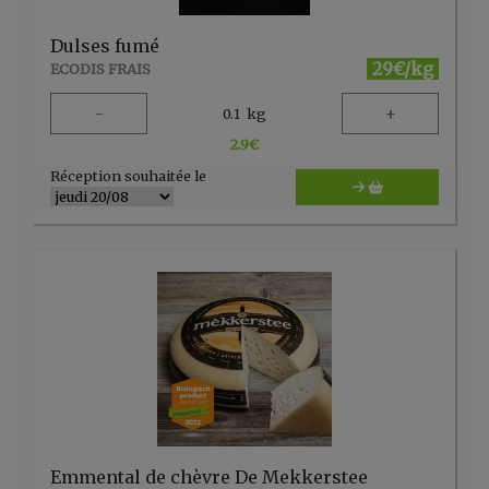
Dulses fumé
29€/kg
ECODIS FRAIS
-
+
0.1
kg
2.9
€
Réception souhaitée le
Emmental de chèvre De Mekkerstee