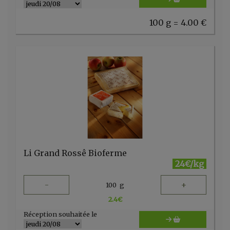
100 g = 4.00 €
Li Grand Rossê Bioferme
24€/kg
-
+
100
g
2.4
€
Réception souhaitée le