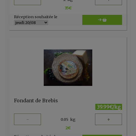
35
€
Réception souhaitée le
Fondant de Brebis
39.99€/kg
-
+
0.05
kg
2
€