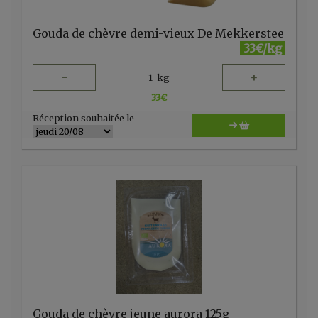
Gouda de chèvre demi-vieux De Mekkerstee
33€/kg
-
+
1
kg
33
€
Réception souhaitée le
Gouda de chèvre jeune aurora 125g