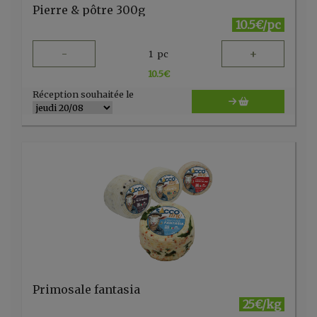
Pierre & pôtre 300g
10.5€/pc
-
+
1
pc
10.5
€
Réception souhaitée le
Primosale fantasia
25€/kg