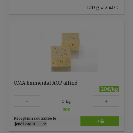
100 g = 2.40 €
ÖMA Emmental AOP affiné
20€/kg
-
+
1
kg
20
€
Réception souhaitée le