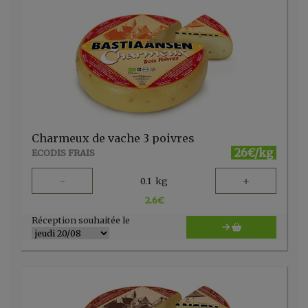
Charmeux de vache 3 poivres
26€/kg
ECODIS FRAIS
-
+
0.1
kg
2.6
€
Réception souhaitée le