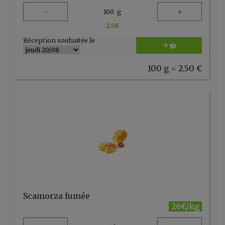
-
+
100
g
2.5
€
Réception souhaitée le
100 g = 2.50 €
Scamorza fumée
26€/kg