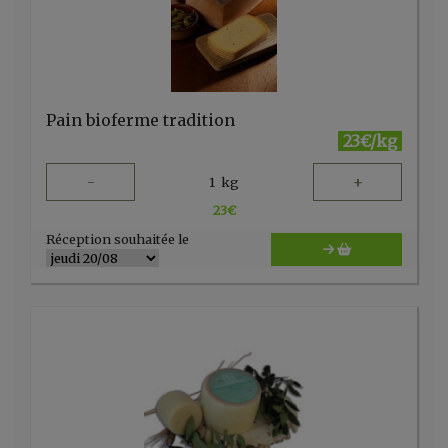
Pain bioferme tradition
23€/kg
-
+
1
kg
23
€
Réception souhaitée le