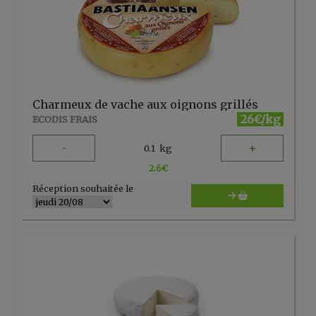
Charmeux de vache aux oignons grillés
26€/kg
ECODIS FRAIS
-
+
0.1
kg
2.6
€
Réception souhaitée le