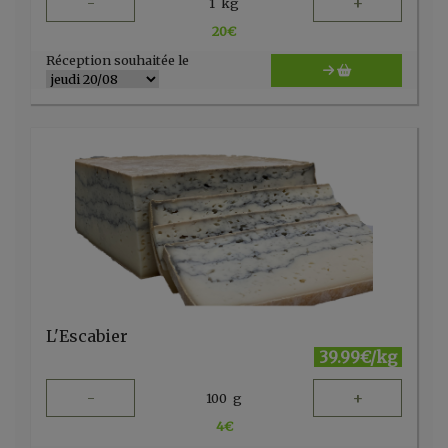
-
+
1
kg
20
€
Réception souhaitée le
L'Escabier
39.99€/kg
-
+
100
g
4
€