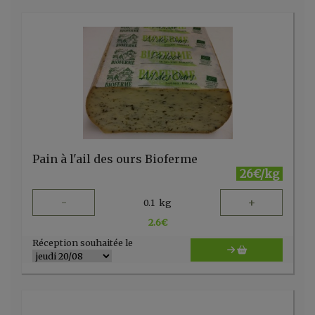
Pain à l'ail des ours Bioferme
26€/kg
-
+
0.1
kg
2.6
€
Réception souhaitée le