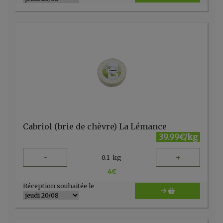
Cabriol (brie de chèvre) La Lémance
39.99€/kg
-
+
0.1
kg
4
€
Réception souhaitée le