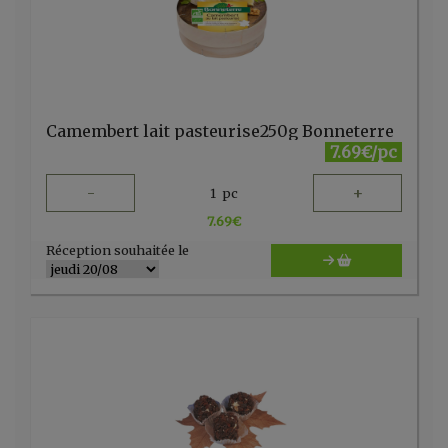
Camembert lait pasteurise250g Bonneterre
7.69€/pc
-
+
1
pc
7.69
€
Réception souhaitée le