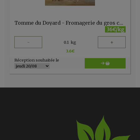
Tomme du Doyard - Fromagerie du gros chêne
36€/kg
-
+
0.1
kg
3.6
€
Réception souhaitée le