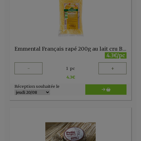
Emmental Français rapé 200g au lait cru Bonneterre
4.3€/pc
-
+
1
pc
4.3
€
Réception souhaitée le