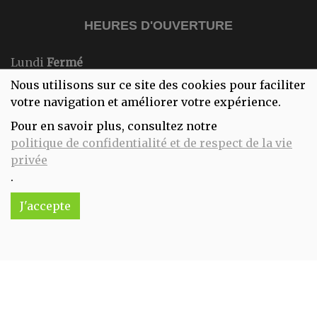
HEURES D'OUVERTURE
Lundi
Fermé
Mardi
10:00-18:00
Nous utilisons sur ce site des cookies pour faciliter
Mercredi
10:00-18:00
votre navigation et améliorer votre expérience.
Jeudi
10:00-18:00
Pour en savoir plus, consultez notre
Vendredi
10:00-18:00
politique de confidentialité et de respect de la vie
Samedi
10:00-18:00
privée
Dimanche
Fermé
.
J'accepte
Réalisé avec
par
MonSiteAMoi