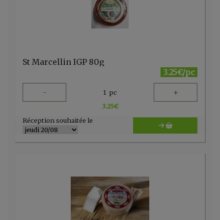
St Marcellin IGP 80g
3.25€/pc
-
+
1
pc
3.25
€
Réception souhaitée le