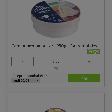
Camembert au lait cru 250g - Laits plaisirs - FR
7€/pc
-
+
1
pc
7
€
Réception souhaitée le