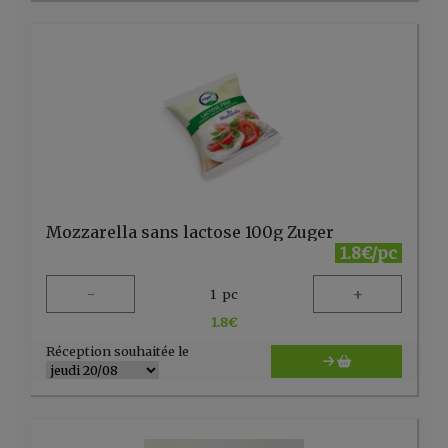
Mozzarella sans lactose 100g Zuger
1.8€/pc
-
+
1
pc
1.8
€
Réception souhaitée le