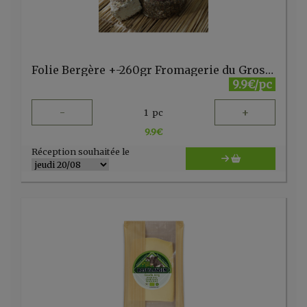
Folie Bergère +-260gr Fromagerie du Gros Chêne
9.9€/pc
-
+
1
pc
9.9
€
Réception souhaitée le