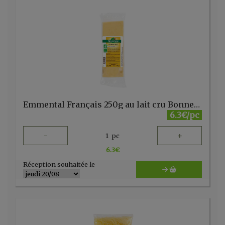
Emmental Français 250g au lait cru Bonneterre
6.3€/pc
-
+
1
pc
6.3
€
Réception souhaitée le