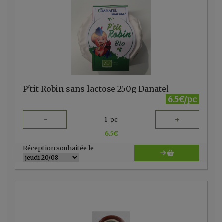
P'tit Robin sans lactose 250g Danatel
6.5€/pc
-
+
1
pc
6.5
€
Réception souhaitée le