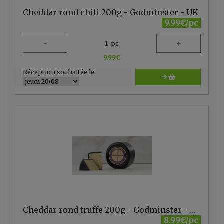
Cheddar rond chili 200g - Godminster - UK
9.99€/pc
-
+
1
pc
9.99
€
Réception souhaitée le
Cheddar rond truffe 200g - Godminster - UK
8.99€/pc