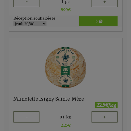
-
+
1
pc
5.99
€
Réception souhaitée le
Mimolette Isigny Sainte-Mère
22.5€/kg
-
+
0.1
kg
2.25
€