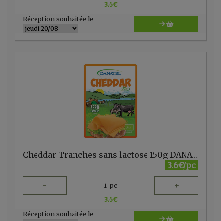
3.6
€
Réception souhaitée le
Cheddar Tranches sans lactose 150g DANATEL
3.6€/pc
-
+
1
pc
3.6
€
Réception souhaitée le