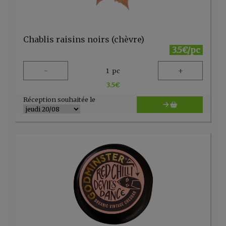
Chablis raisins noirs (chèvre)
3.5€/pc
-
+
1
pc
3.5
€
Réception souhaitée le