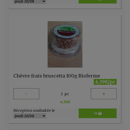
Chèvre frais bruscetta 100g Bioferme
4.39€/pc
-
+
1
pc
4.39
€
Réception souhaitée le