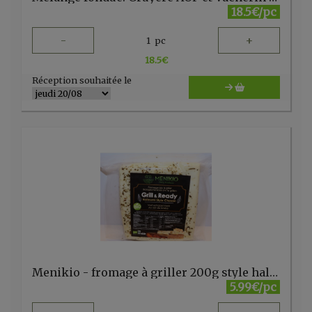
18.5€/pc
-
+
1
pc
18.5
€
Réception souhaitée le
Menikio - fromage à griller 200g style halloumi
5.99€/pc