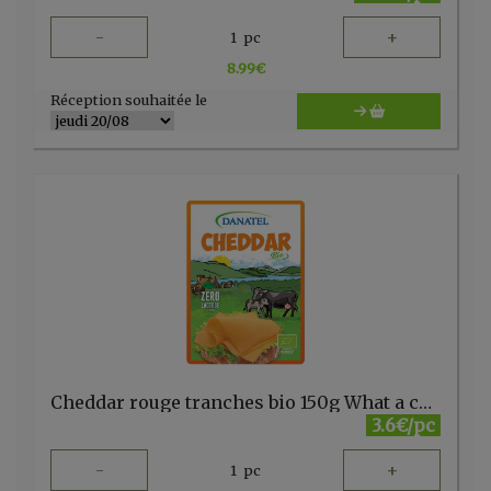
-
+
1
pc
8.99
€
Réception souhaitée le
Cheddar rouge tranches bio 150g What a cheese
3.6€/pc
-
+
1
pc