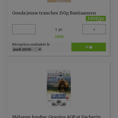
Gouda jeune tranches 150g Bastiaansen
3.95€/pc
-
+
1
pc
3.95
€
Réception souhaitée le
Mélange fondue: Gruyère AOP et Vacherin AOP 400gr