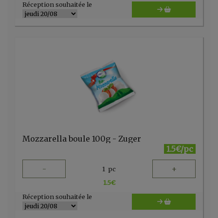
Réception souhaitée le
Mozzarella boule 100g - Zuger
1.5€/pc
-
+
1
pc
1.5
€
Réception souhaitée le