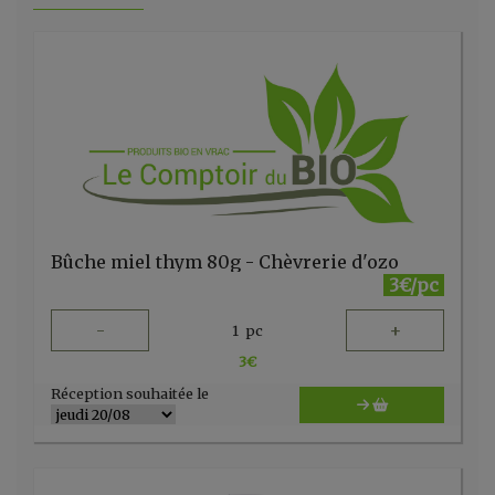
Bûche miel thym 80g - Chèvrerie d'ozo
3€/pc
-
+
1
pc
3
€
Réception souhaitée le