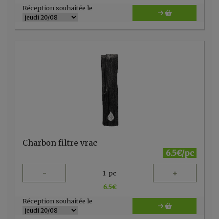
Réception souhaitée le
Charbon filtre vrac
6.5€/pc
-
+
1
pc
6.5
€
Réception souhaitée le