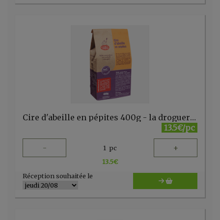
Cire d'abeille en pépites 400g - la droguerie écologique - FR
13.5€/pc
-
+
1
pc
13.5
€
Réception souhaitée le