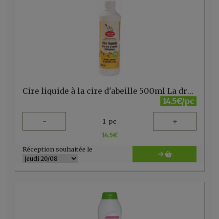
Cire liquide à la cire d'abeille 500ml La droguerie écologique
14.5€/pc
-
+
1
pc
14.5
€
Réception souhaitée le