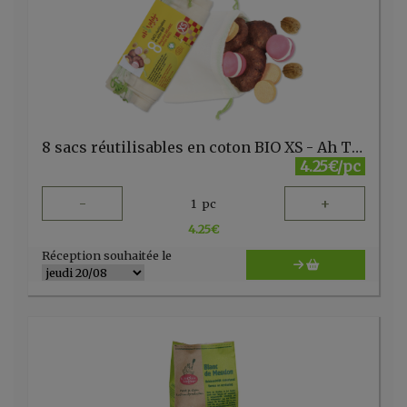
8 sacs réutilisables en coton BIO XS - Ah Table AH238 - FR
4.25€/pc
-
+
1
pc
4.25
€
Réception souhaitée le