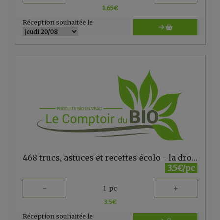
1.65
€
Réception souhaitée le
468 trucs, astuces et recettes écolo - la droguerie écologique - FR
3.5€/pc
-
+
1
pc
3.5
€
Réception souhaitée le