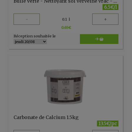
Bulle verte - Nettoyant sol verveine vrac - FR
6.5€/l
-
+
0.1
l
0.65
€
Réception souhaitée le
Carbonate de Calcium 1.5kg
13.5€/pc