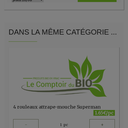
DANS LA MÊME CATÉGORIE ...
4 rouleaux attrape-mouche Superman
1.65€/pc
-
+
1
pc