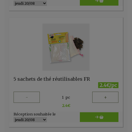
5 sachets de thé réutilisables FR
2.4€/pc
-
+
1
pc
2.4
€
Réception souhaitée le