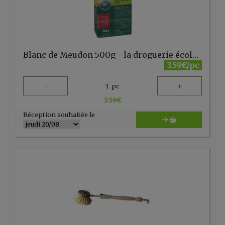
Blanc de Meudon 500g - la droguerie écologique - FR
3.59€/pc
-
+
1
pc
3.59
€
Réception souhaitée le