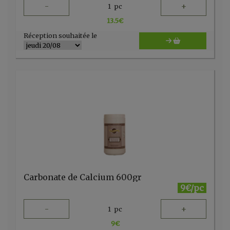
-
+
1
pc
13.5
€
Réception souhaitée le
Carbonate de Calcium 600gr
9€/pc
-
+
1
pc
9
€