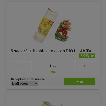
5 sacs réutilisables en coton BIO L - Ah Table AH231 - FR
3.9€/pc
-
+
1
pc
3.9
€
Réception souhaitée le