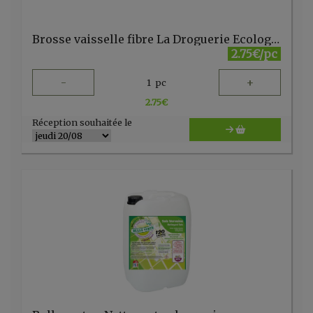
Brosse vaisselle fibre La Droguerie Ecologique
2.75€/pc
-
+
1
pc
2.75
€
Réception souhaitée le