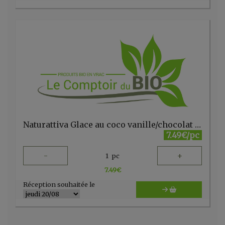
Naturattiva Glace au coco vanille/chocolat sans gluten bio 750ml
7.49€/pc
-
+
1
pc
7.49
€
Réception souhaitée le