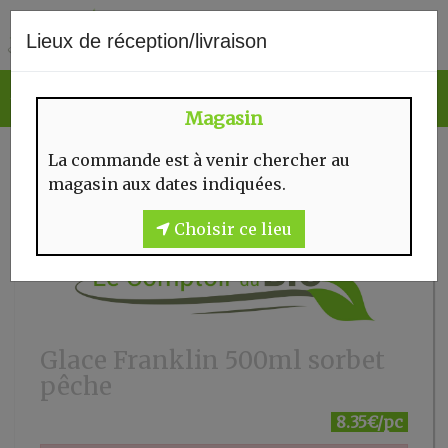
0
Lieux de réception/livraison
Magasin
La commande est à venir chercher au
magasin aux dates indiquées.
Choisir ce lieu
Glace Franklin 500ml sorbet
pêche
8.35€/pc