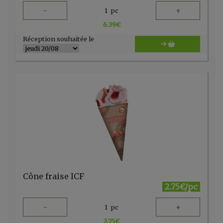
-
+
1
pc
6.39
€
Réception souhaitée le
Cône fraise ICF
2.75€/pc
-
+
1
pc
2.75
€