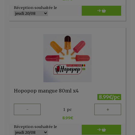
Réception souhaitée le
Hopopop mangue 80ml x4
8.99€/pc
-
+
1
pc
8.99
€
Réception souhaitée le