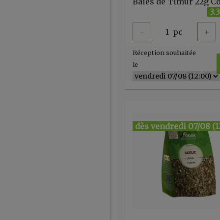
Baies de Timur 22g C
3.
-
1
pc
+
Réception souhaitée
le
dès vendredi 07/08 (1