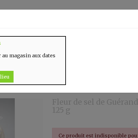
Identifiez-vous
n
 MOMENT
CONTACT
 au magasin aux dates
lieu
Fleur de sel de Guérand
125 g
Ce produit est indisponible po