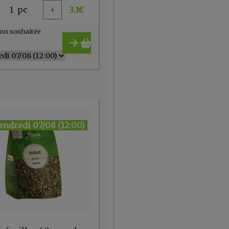
1
pc
+
3.1
€
on souhaitée
endredi 07/08 (12:00)