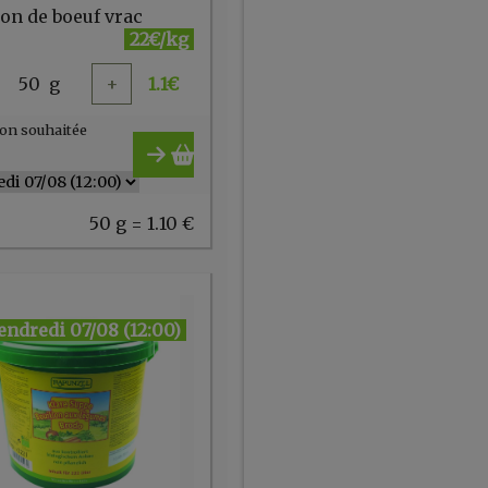
lon de boeuf vrac
22€/kg
50
g
+
1.1
€
on souhaitée
50 g = 1.10 €
endredi 07/08 (12:00)