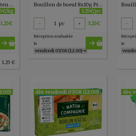
Basilic séché sans gluten vrac
Bouillon de boeuf 8x10g Priméal
Bouil
5€/kg
3.25€/pc
1.25
€
-
1
pc
+
3.25
€
-
Réception souhaitée
Récepti
le
le
 1.25 €
2:00)
dès vendredi 07/08 (12:00)
dès v