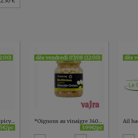
 2.30 €
2:00)
dès vendredi 07/08 (12:00)
dès v
*A. Vogel Herbamare spicy bio 250g - FR
*Oignons au vinaigre 340g Clearspring
Ail h
75€/pc
3.99€/pc