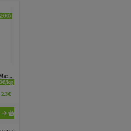
2:00)
Réglisse hachée vrac Marma
3€/kg
2.3
€