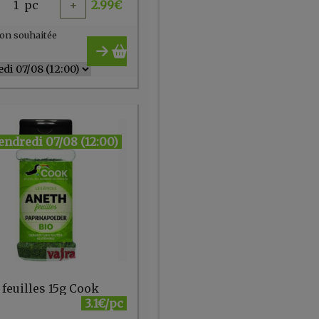
1
pc
+
2.99
€
on souhaitée
endredi 07/08 (12:00)
 feuilles 15g Cook
3.1€/pc