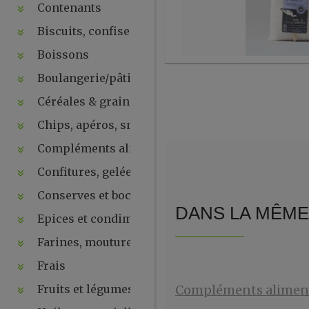
Contenants
Biscuits, confiseries, chocolats, snacks
Boissons
Boulangerie/pâtisseries
Céréales & graines
Chips, apéros, snacks, crackers ...
Compléments alimentaires & plantes
Confitures, gelées, compotes, purées, pâtes à tartin
Conserves et bocaux
DANS LA MÊME 
Epices et condiments
Farines, moutures et levures
Frais
Fruits et légumes secs
Compléments aliment