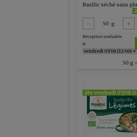
2
-
50
g
+
Réception souhaitée
le
50 g =
dès vendredi 07/08 (1