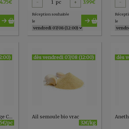
4.75
€
-
1
pc
+
3.99
€
-
Réception souhaitée
Récepti
le
le
2:00)
dès vendredi 07/08 (12:00)
dès v
Ail poudre 45g recharge Cook
Ail semoule bio vrac
Aneth
.5€/pc
32€/kg