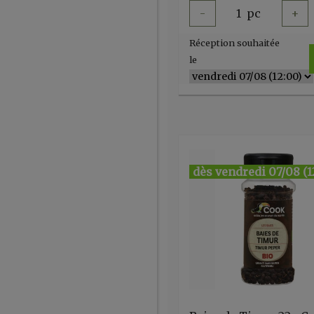
-
1
pc
+
Réception souhaitée
le
dès vendredi 07/08 (1