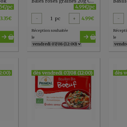
ook
Baies roses graines 20g Cook
35€/pc
4.99€/pc
3.35
€
-
1
pc
+
4.99
€
-
Réception souhaitée
Récepti
le
le
2:00)
dès vendredi 07/08 (12:00)
dès v