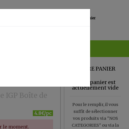
0
Lieu de réception
Mon panier
Magasin
0.00 €
VOTRE PANIER
Votre panier est
actuellement vide
e IGP Boîte de
Pour le remplir, il vous
suffit de sélectionner
4.8€/pc
vos produits via "NOS
CATEGORIES" ou via la
ur le moment.