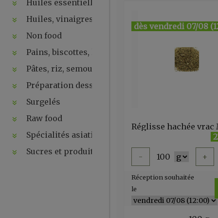
Huiles essentielles, hydrolats, ...
Huiles, vinaigres, sauces
dès vendredi 07/08 (1
Non food
Pains, biscottes, levures, ...
Pâtes, riz, semoules
Préparation desserts, ....
Surgelés
Raw food
Spécialités asiatiques
2
Sucres et produits de la ruche
-
100
+
Réception souhaitée
le