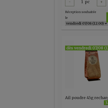
-
1
pc
+
Réception souhaitée
le
dès vendredi 07/08 (1
3