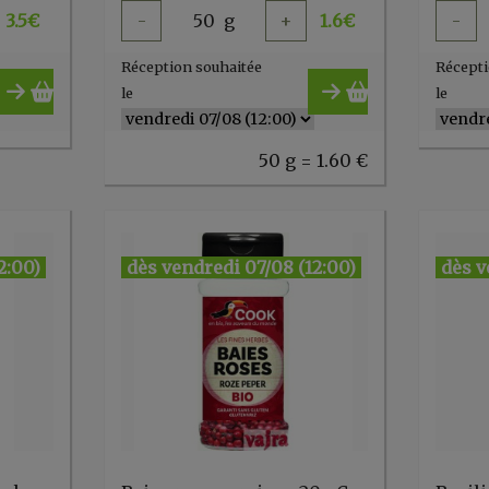
3.5
€
-
50
g
+
1.6
€
-
Réception souhaitée
Récepti
le
le
50 g = 1.60 €
2:00)
dès vendredi 07/08 (12:00)
dès v