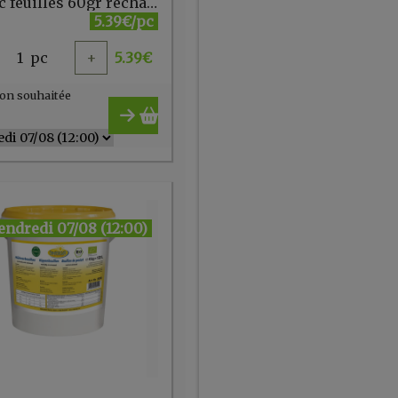
Basilic feuilles 60gr recharge - Cook
5.39€/pc
1
pc
+
5.39
€
on souhaitée
endredi 07/08 (12:00)