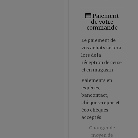
Paiement
de votre
commande
Le paiement de
vos achats se fera
lors de la
réception de ceux-
ci en magasin
Paiements en
espèces,
bancontact,
chèques-repas et
éco chèques
acceptés.
Changer de
moyen de