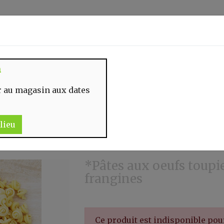
Identifiez-vous
n
 MOMENT
CONTACT
 au magasin aux dates
lieu
*Pâtes aux oeufs toupie
frangines
Ce produit est indisponible po