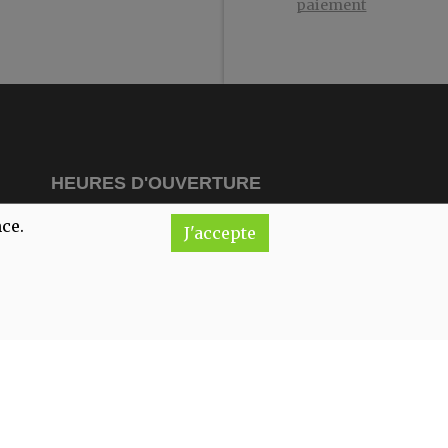
paiement
HEURES D'OUVERTURE
nce.
J'accepte
undi
Fermé
ardi
10:00-18:00
ercredi
10:00-18:00
udi
10:00-18:00
endredi
10:00-18:00
amedi
10:00-18:00
imanche
Fermé