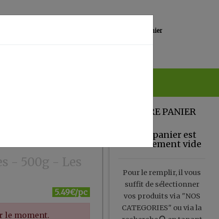
0
Lieu de réception
Mon panier
Magasin
0.00 €
VOTRE PANIER
Votre panier est
actuellement vide
s - 500g - Les
Pour le remplir, il vous
suffit de sélectionner
5.49€/pc
vos produits via "NOS
CATEGORIES" ou via la
ur le moment.