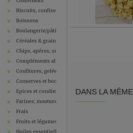
Contenants
Biscuits, confiseries, chocolats, snacks
Boissons
Boulangerie/pâtisseries
Céréales & graines
Chips, apéros, snacks, crackers ...
Compléments alimentaires & plantes
Confitures, gelées, compotes, purées, pâtes à tartin
Conserves et bocaux
DANS LA MÊME 
Epices et condiments
Farines, moutures et levures
Frais
Fruits et légumes secs
Huiles essentielles, hydrolats, ...