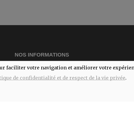
NOS INFORMATIONS
ur faciliter votre navigation et améliorer votre expérie
L
M
tique de confidentialité et de respect de la vie privée
.
181 rue de Trazegnies
M
6180 Courcelles
Je
V
S
lecomptoirdubio.courcelles@gmail.com
D
071/13.74.78