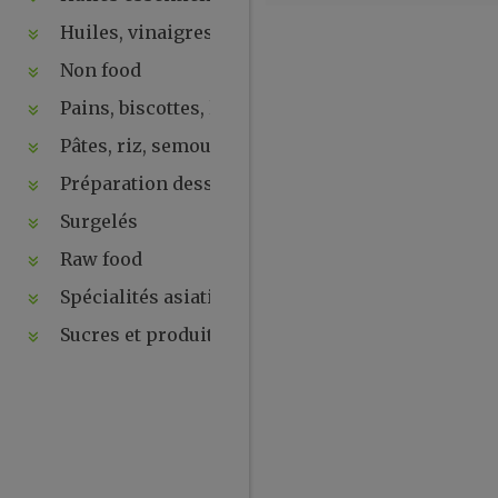
Huiles, vinaigres, sauces
Non food
Pains, biscottes, levures, ...
Pâtes, riz, semoules
Préparation desserts, ....
Surgelés
Raw food
Spécialités asiatiques
Sucres et produits de la ruche