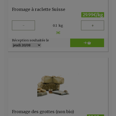
Fromage à raclette Suisse
29.99€/kg
-
+
0.1
kg
3
€
Réception souhaitée le
Fromage des grottes (non bio)