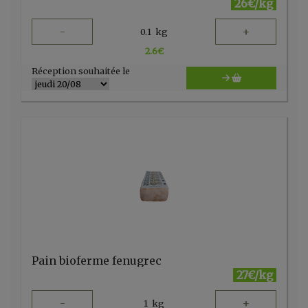
26€/kg
-
+
0.1
kg
2.6
€
Réception souhaitée le
Pain bioferme fenugrec
27€/kg
-
+
1
kg