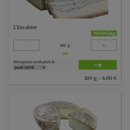
L'Escabier
39.99€/kg
-
+
100
g
4
€
Réception souhaitée le
100 g = 4.00 €