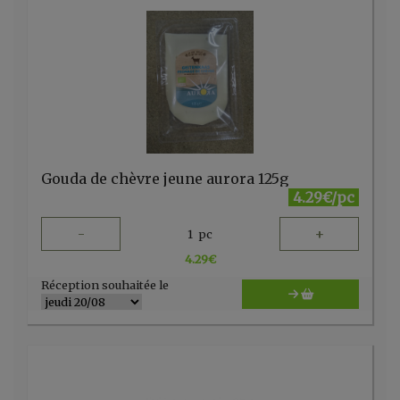
Gouda de chèvre jeune aurora 125g
4.29€/pc
-
+
1
pc
4.29
€
Réception souhaitée le