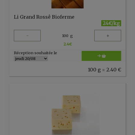
Li Grand Rossê Bioferme
24€/kg
-
+
100
g
2.4
€
Réception souhaitée le
100 g = 2.40 €