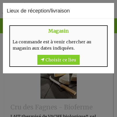
0
Lieux de réception/livraison
Magasin
La commande est à venir chercher au
magasin aux dates indiquées.
Choisir ce lieu
Cru des Fagnes - Bioferme
LAIT thermisé de VACHE biologique*, sel,