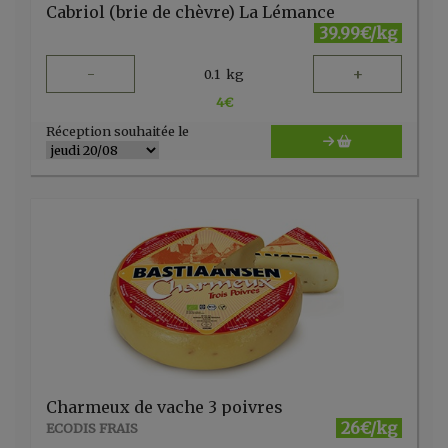
Cabriol (brie de chèvre) La Lémance
39.99€/kg
-
+
0.1
kg
4
€
Réception souhaitée le
Charmeux de vache 3 poivres
26€/kg
ECODIS FRAIS