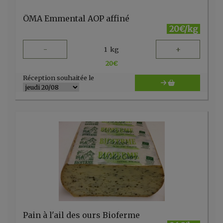
ÖMA Emmental AOP affiné
20€/kg
-
+
1
kg
20
€
Réception souhaitée le
Pain à l'ail des ours Bioferme