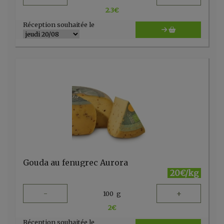
2.3
€
Réception souhaitée le
Gouda au fenugrec Aurora
20€/kg
-
+
100
g
2
€
Réception souhaitée le