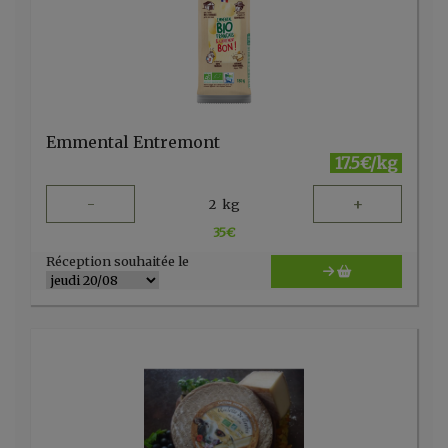
Emmental Entremont
17.5€/kg
-
+
2
kg
35
€
Réception souhaitée le