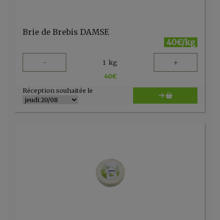
Brie de Brebis DAMSE
40€/kg
-
+
1
kg
40
€
Réception souhaitée le