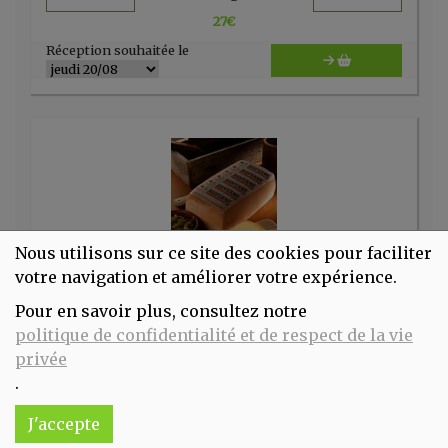
27
€
Réception souhaitée le
Nous utilisons sur ce site des cookies pour faciliter
votre navigation et améliorer votre expérience.
Pour en savoir plus, consultez notre
Pain bioferme tradition
politique de confidentialité et de respect de la vie
23€/kg
privée
.
-
+
1
kg
23
€
J'accepte
Réception souhaitée le