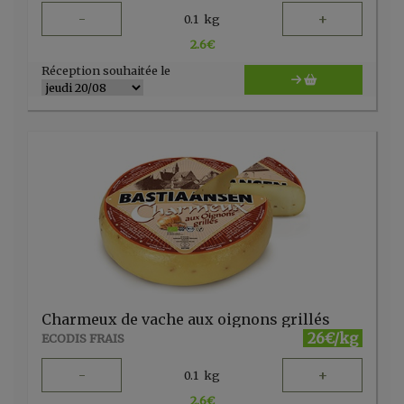
-
+
0.1
kg
2.6
€
Réception souhaitée le
Charmeux de vache aux oignons grillés
26€/kg
ECODIS FRAIS
-
+
0.1
kg
2.6
€