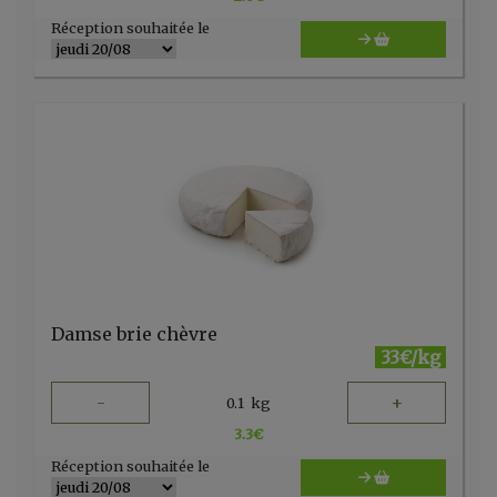
Réception souhaitée le
Damse brie chèvre
33€/kg
-
+
0.1
kg
3.3
€
Réception souhaitée le