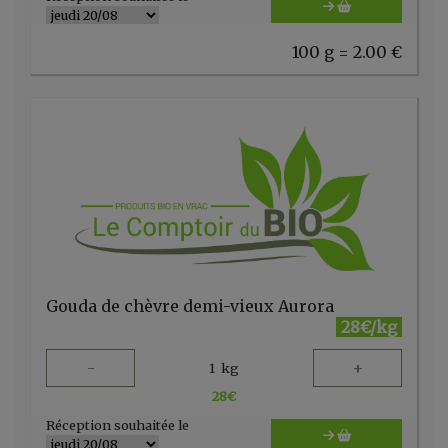
100 g = 2.00 €
Gouda de chèvre demi-vieux Aurora
28€/kg
-
+
1
kg
28
€
Réception souhaitée le