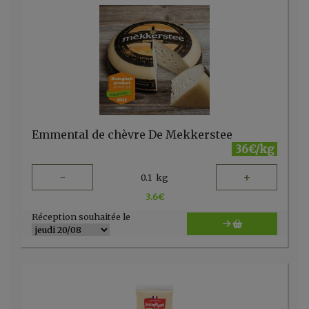
Emmental de chèvre De Mekkerstee
36€/kg
-
+
0.1
kg
3.6
€
Réception souhaitée le