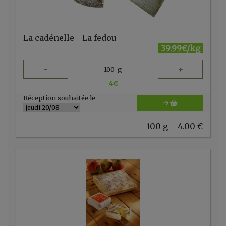
La cadénelle - La fedou
39.99€/kg
-
+
100
g
4
€
Réception souhaitée le
100 g = 4.00 €