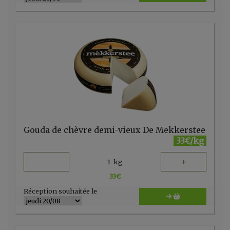
Gouda de chèvre demi-vieux De Mekkerstee
33€/kg
-
+
1
kg
33
€
Réception souhaitée le