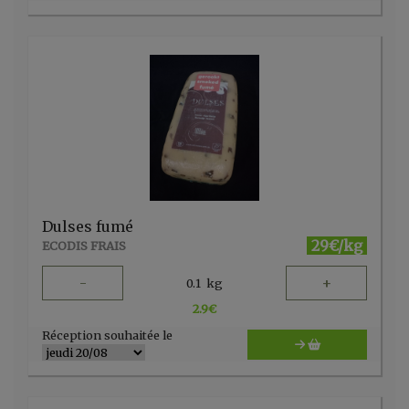
Dulses fumé
29€/kg
ECODIS FRAIS
-
+
0.1
kg
2.9
€
Réception souhaitée le