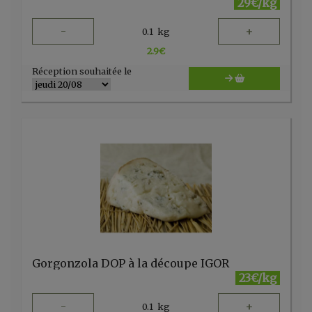
29€/kg
-
+
0.1
kg
2.9
€
Réception souhaitée le
Gorgonzola DOP à la découpe IGOR
23€/kg
-
+
0.1
kg