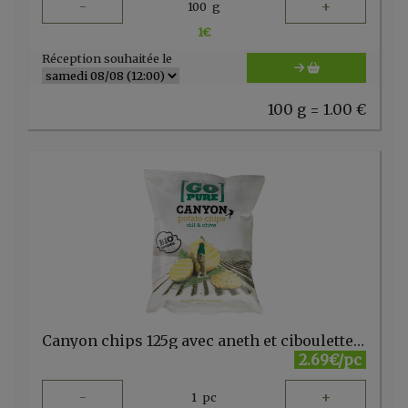
-
+
100
g
1
€
Réception souhaitée le
100 g = 1.00 €
Canyon chips 125g avec aneth et ciboulette GO PURE
2.69€/pc
-
+
1
pc