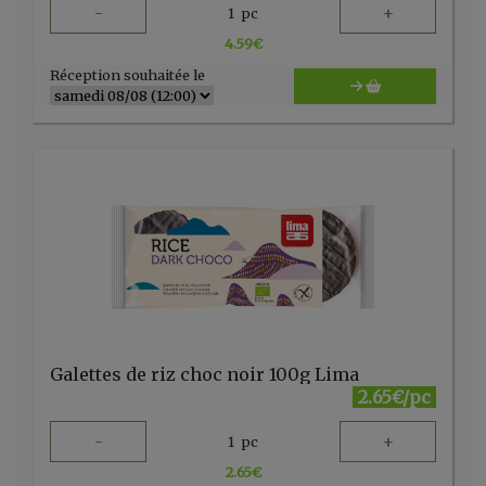
-
+
1
pc
4.59
€
Réception souhaitée le
Galettes de riz choc noir 100g Lima
2.65€/pc
-
+
1
pc
2.65
€