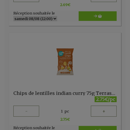
2.69
€
Réception souhaitée le
Chips de lentilles indian curry 75g Terrasana
2.75€/pc
-
+
1
pc
2.75
€
Réception souhaitée le