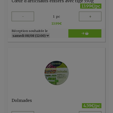
Cœur d'artichauts entiers avec tige 550g
13.99€/pc
-
+
1
pc
13.99
€
Réception souhaitée le
Dolmades
4.59€/pc