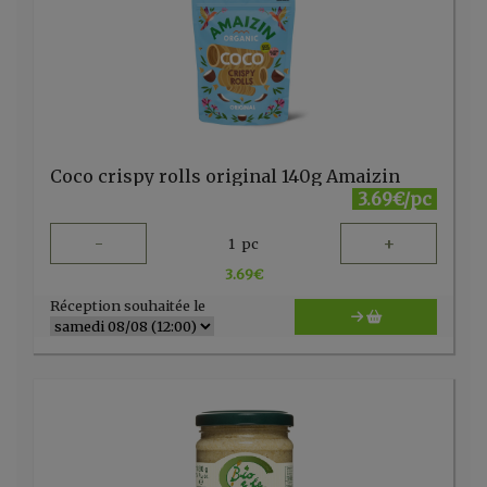
Coco crispy rolls original 140g Amaizin
3.69€/pc
-
+
1
pc
3.69
€
Réception souhaitée le