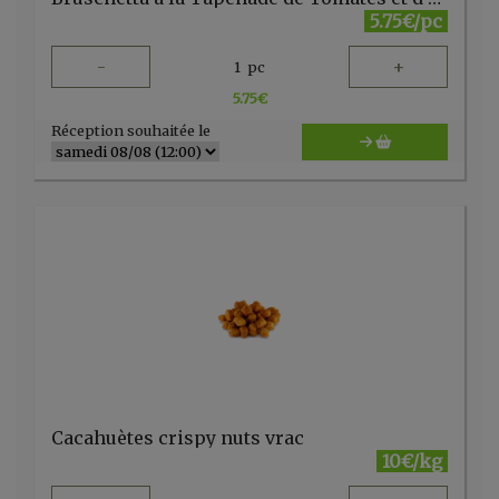
5.75€/pc
-
+
1
pc
5.75
€
Réception souhaitée le
Cacahuètes crispy nuts vrac
10€/kg