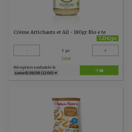
Crème Artichauts et Ail - 180gr Bio e te
7.25€/pc
-
+
1
pc
7.25
€
Réception souhaitée le