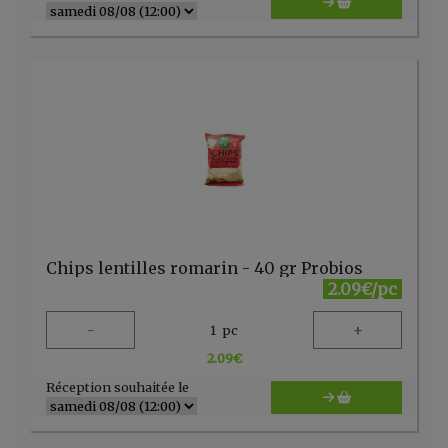
Chips lentilles romarin - 40 gr Probios
2.09€/pc
-
+
1
pc
2.09
€
Réception souhaitée le