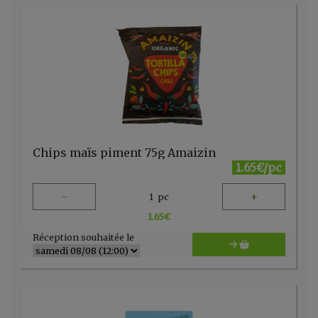
Chips maïs piment 75g Amaizin
1.65€/pc
-
+
1
pc
1.65
€
Réception souhaitée le