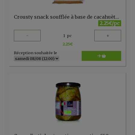
Crousty snack soufflée à base de cacahuètes et maïs 75 g LPDF
2.25€/pc
-
+
1
pc
2.25
€
Réception souhaitée le