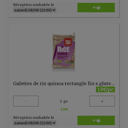
Réception souhaitée le
Galettes de riz quinoa rectangle fin s.gluten bio 130g Lima
1.9€/pc
-
+
1
pc
1.9
€
Réception souhaitée le