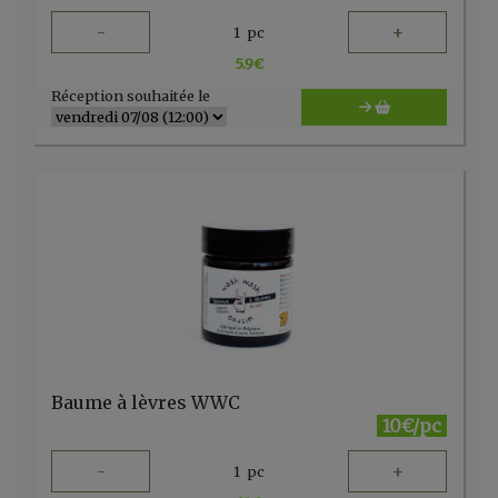
-
+
1
pc
5.9
€
Réception souhaitée le
Baume à lèvres WWC
10€/pc
-
+
1
pc