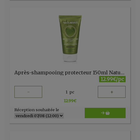
Après-shampooing protecteur 150ml Naturtint
12.99€/pc
-
+
1
pc
12.99
€
Réception souhaitée le