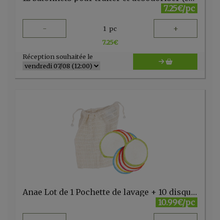
7.25€/pc
-
+
1
pc
7.25
€
Réception souhaitée le
Anae Lot de 1 Pochette de lavage + 10 disques maquillage
10.99€/pc