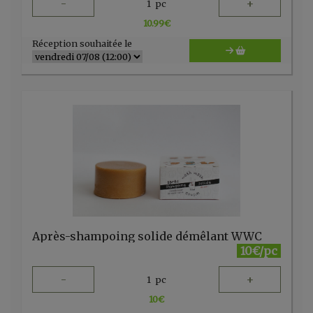
-
+
1
pc
10.99
€
Réception souhaitée le
Après-shampoing solide démêlant WWC
10€/pc
-
+
1
pc
10
€