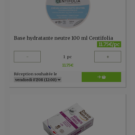
Base hydratante neutre 100 ml Centifolia
11.75€/pc
-
+
1
pc
11.75
€
Réception souhaitée le