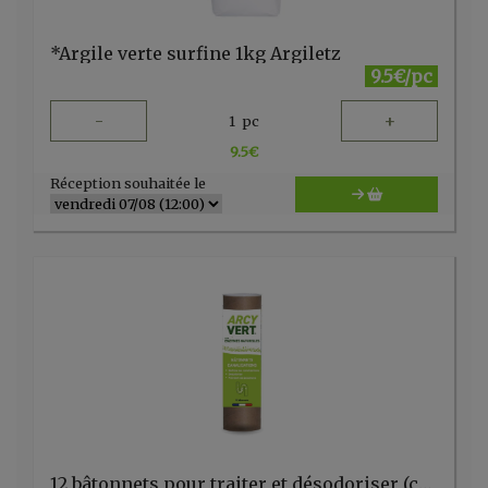
*Argile verte surfine 1kg Argiletz
9.5€/pc
-
+
1
pc
9.5
€
Réception souhaitée le
12 bâtonnets pour traiter et désodoriser (canalisations/siphons) ARCY VERT