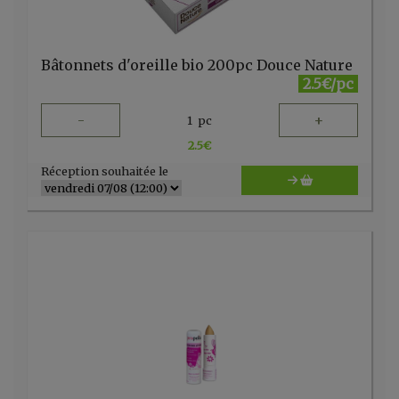
Bâtonnets d'oreille bio 200pc Douce Nature
2.5€/pc
-
+
1
pc
2.5
€
Réception souhaitée le