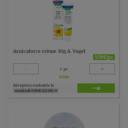
Arnicaforce crème 30g A. Vogel
9.59€/pc
-
+
1
pc
9.59
€
Réception souhaitée le