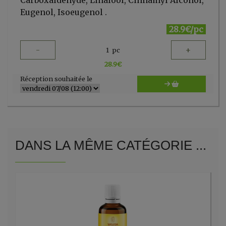
Carboxaldehyde, Linalool, Cinnamyl Alcohol,
Eugenol, Isoeugenol .
28.9€/pc
-
+
1
pc
28.9
€
Réception souhaitée le
DANS LA MÊME CATÉGORIE ...