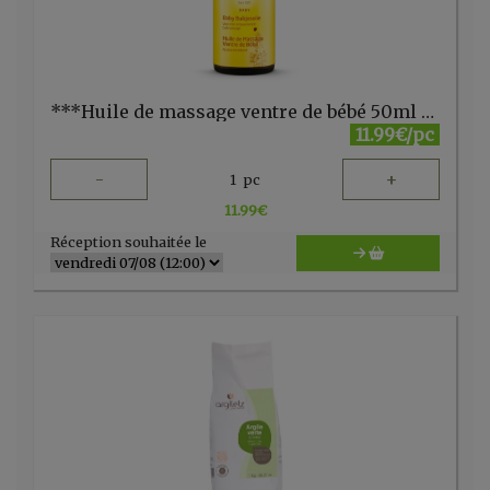
***Huile de massage ventre de bébé 50ml Weleda
11.99€/pc
-
+
1
pc
11.99
€
Réception souhaitée le