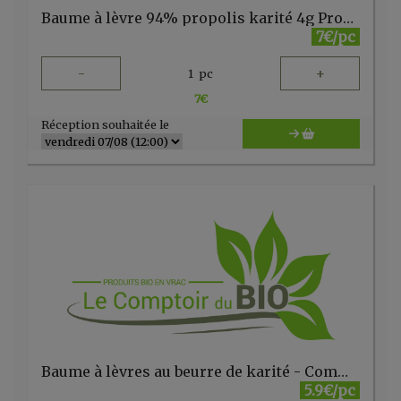
Baume à lèvre 94% propolis karité 4g Propolia
7€/pc
-
+
1
pc
7
€
Réception souhaitée le
Baume à lèvres au beurre de karité - Comme Avant
5.9€/pc