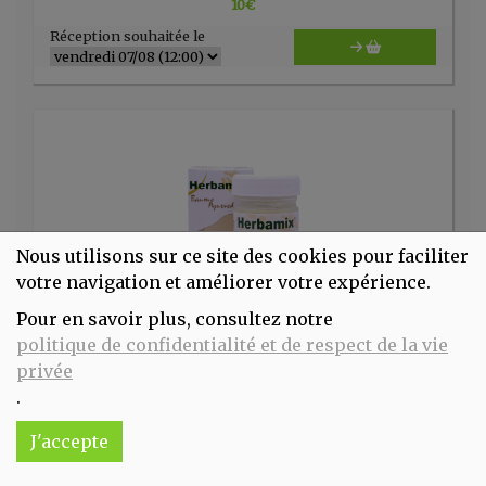
10
€
Réception souhaitée le
Nous utilisons sur ce site des cookies pour faciliter
votre navigation et améliorer votre expérience.
Pour en savoir plus, consultez notre
Baume ayurvédique craquelures HERBAMIX 20 gr Kerala Nature
politique de confidentialité et de respect de la vie
4.99€/pc
privée
.
-
+
1
pc
4.99
€
J'accepte
Réception souhaitée le