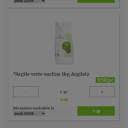
*Argile verte surfine 1kg Argiletz
9.5€/pc
-
+
1
pc
9.5
€
Réception souhaitée le