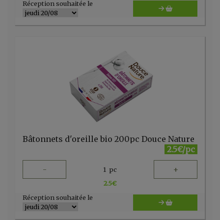
Réception souhaitée le
Bâtonnets d'oreille bio 200pc Douce Nature
2.5€/pc
-
+
1
pc
2.5
€
Réception souhaitée le