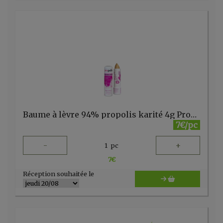
Baume à lèvre 94% propolis karité 4g Propolia
7€/pc
-
+
1
pc
7
€
Réception souhaitée le