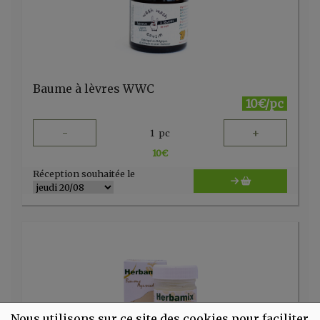
Baume à lèvres WWC
10€/pc
-
+
1
pc
10
€
Réception souhaitée le
Nous utilisons sur ce site des cookies pour faciliter