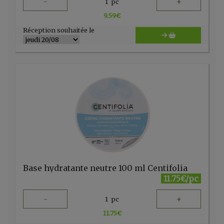
-
+
1
pc
9.59
€
Réception souhaitée le
Base hydratante neutre 100 ml Centifolia
11.75€/pc
-
+
1
pc
11.75
€