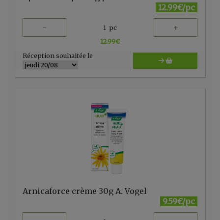
12.99€/pc
-
+
1
pc
12.99
€
Réception souhaitée le
Arnicaforce crème 30g A. Vogel
9.59€/pc