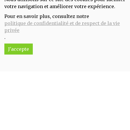
votre navigation et améliorer votre expérience.
Pour en savoir plus, consultez notre
Baume ayurvédique craquelures HERBAMIX 20 gr Kerala Nature
politique de confidentialité et de respect de la vie
4.99€/pc
privée
.
-
+
1
pc
4.99
€
J'accepte
Réception souhaitée le