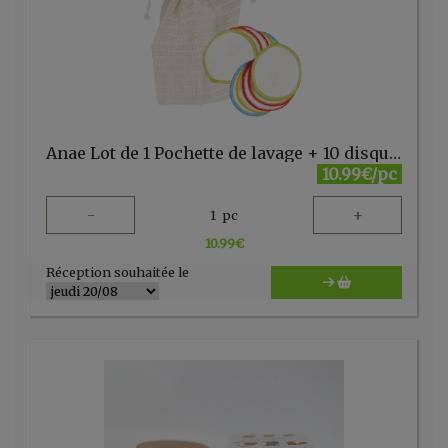
Anae Lot de 1 Pochette de lavage + 10 disques maquillage
10.99€/pc
-
+
1
pc
10.99
€
Réception souhaitée le