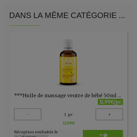
DANS LA MÊME CATÉGORIE ...
***Huile de massage ventre de bébé 50ml Weleda
11.99€/pc
-
+
1
pc
11.99
€
Réception souhaitée le