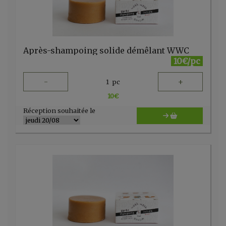
Après-shampoing solide démêlant WWC
10€/pc
-
+
1
pc
10
€
Réception souhaitée le