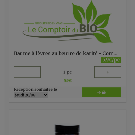
Baume à lèvres au beurre de karité - Comme Avant
5.9€/pc
-
+
1
pc
5.9
€
Réception souhaitée le