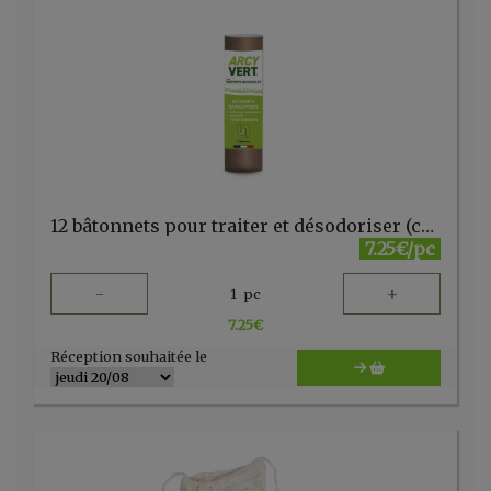
12 bâtonnets pour traiter et désodoriser (canalisations/siphons) ARCY VERT
7.25€/pc
-
+
1
pc
7.25
€
Réception souhaitée le