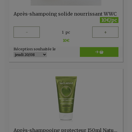
Après-shampoing solide nourrissant WWC
10€/pc
-
+
1
pc
10
€
Réception souhaitée le
Après-shampooing protecteur 150ml Naturtint