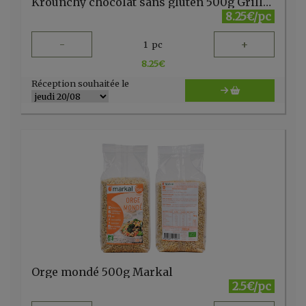
Krounchy chocolat sans gluten 500g Grillon d'or
8.25€/pc
-
+
1
pc
8.25
€
Réception souhaitée le
Orge mondé 500g Markal
2.5€/pc