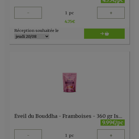
4.75€/pc
-
+
1
pc
4.75
€
Réception souhaitée le
Éveil du Bouddha - Framboises - 360 gr Iswari
9.99€/pc
-
+
1
pc