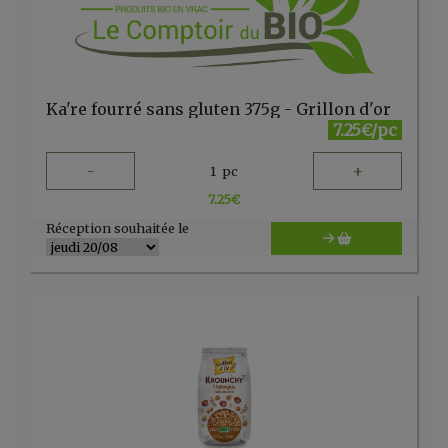
Ka're fourré sans gluten 375g - Grillon d'or
7.25€/pc
-
+
1
pc
7.25
€
Réception souhaitée le