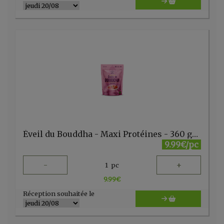
Éveil du Bouddha - Maxi Protéines - 360 gr Iswari
9.99€/pc
-
+
1
pc
9.99
€
Réception souhaitée le