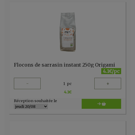
Flocons de sarrasin instant 250g Origami
4.1€/pc
-
+
1
pc
4.1
€
Réception souhaitée le