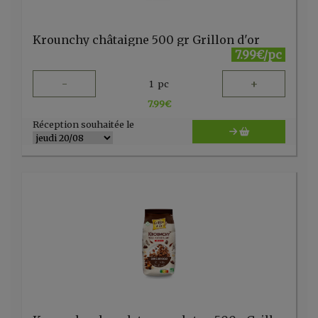
Krounchy châtaigne 500 gr Grillon d'or
7.99€/pc
-
+
1
pc
7.99
€
Réception souhaitée le