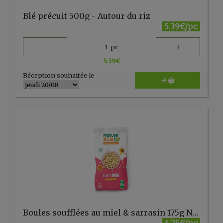
Blé précuit 500g - Autour du riz
5.39€/pc
-
+
1
pc
5.39
€
Réception souhaitée le
Boules soufflées au miel & sarrasin 175g Nature & Cie