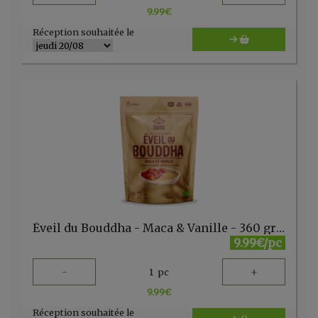
9.99
€
Réception souhaitée le
Éveil du Bouddha - Maca & Vanille - 360 gr Iswari
9.99€/pc
-
+
1
pc
9.99
€
Réception souhaitée le