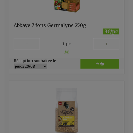
Abbaye 7 fons Germalyne 250g
3€/pc
-
+
1
pc
3
€
Réception souhaitée le