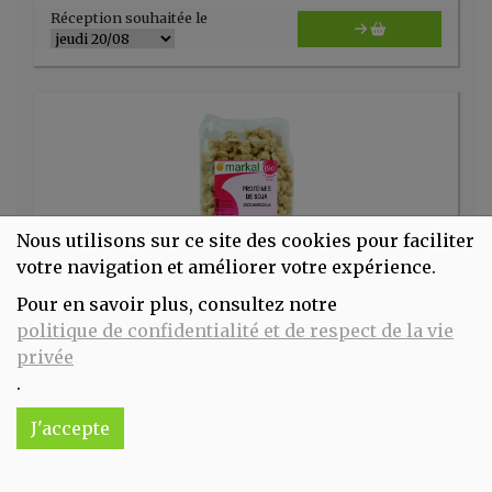
Réception souhaitée le
Nous utilisons sur ce site des cookies pour faciliter
votre navigation et améliorer votre expérience.
Pour en savoir plus, consultez notre
Protéïne de soja fin 175g Markal
politique de confidentialité et de respect de la vie
3.15€/pc
privée
.
-
+
1
pc
3.15
€
J'accepte
Réception souhaitée le