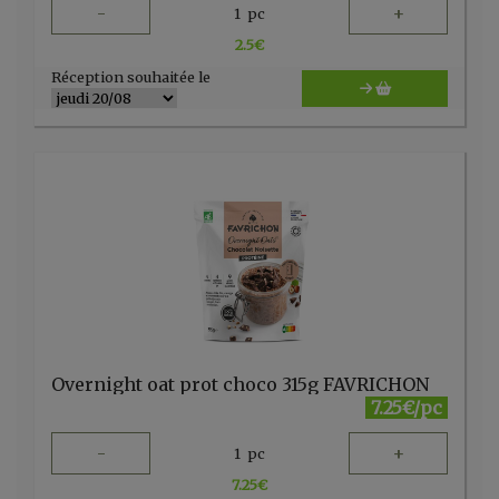
-
+
1
pc
2.5
€
Réception souhaitée le
Overnight oat prot choco 315g FAVRICHON
7.25€/pc
-
+
1
pc
7.25
€