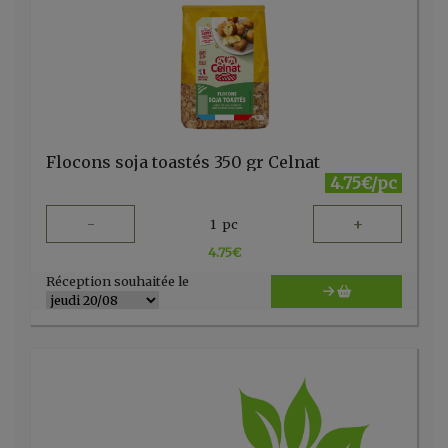
Flocons soja toastés 350 gr Celnat
4.75€/pc
-
+
1
pc
4.75
€
Réception souhaitée le