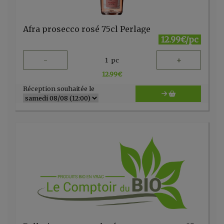
Afra prosecco rosé 75cl Perlage
12.99€/pc
-
+
1
pc
12.99
€
Réception souhaitée le