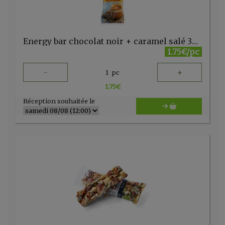
Energy bar chocolat noir + caramel salé 30g Nuts & berries
1.75€/pc
-
+
1
pc
1.75
€
Réception souhaitée le