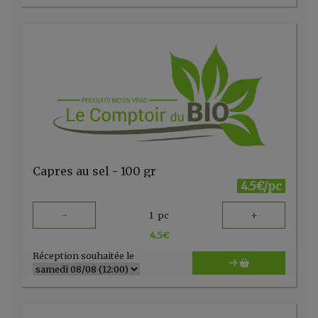
Capres au sel - 100 gr
4.5€/pc
-
+
1
pc
4.5
€
Réception souhaitée le