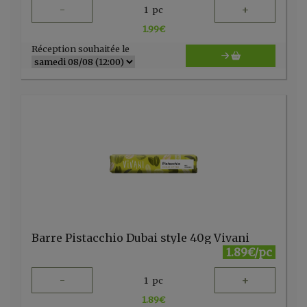
-
+
1
pc
1.99
€
Réception souhaitée le
Barre Pistacchio Dubai style 40g Vivani
1.89€/pc
-
+
1
pc
1.89
€