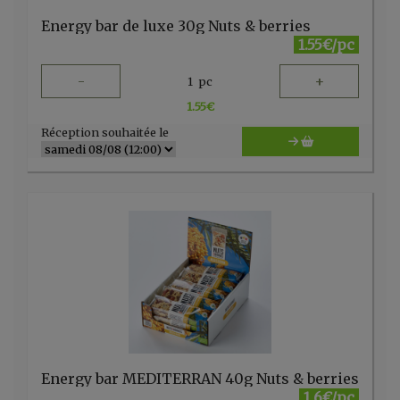
Energy bar de luxe 30g Nuts & berries
1.55€/pc
-
+
1
pc
1.55
€
Réception souhaitée le
Energy bar MEDITERRAN 40g Nuts & berries
1.6€/pc