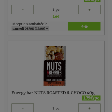
-
+
1
pc
1.6
€
Réception souhaitée le
Energy bar NUTS ROASTED & CHOCO 40g Nuts & berries
1.75€/pc
-
+
1
pc