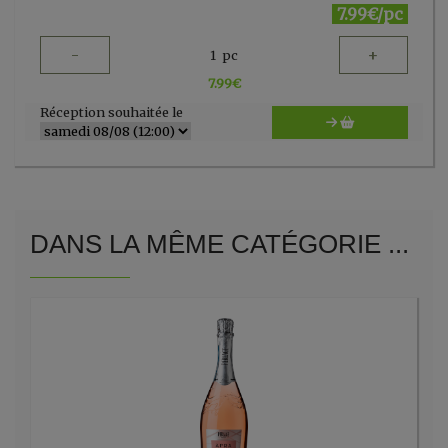
7.99€/pc
-
+
1
pc
7.99
€
Réception souhaitée le
DANS LA MÊME CATÉGORIE ...