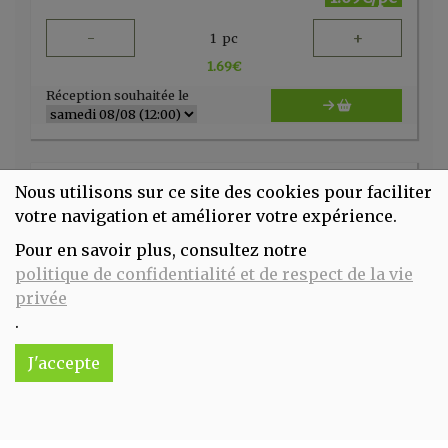
-
+
1
pc
1.69
€
Réception souhaitée le
Nous utilisons sur ce site des cookies pour faciliter
votre navigation et améliorer votre expérience.
Pour en savoir plus, consultez notre
politique de confidentialité et de respect de la vie
privée
.
J'accepte
Biscuit bébé à la banane 100 g Germinal
1.85€/pc
-
+
1
pc