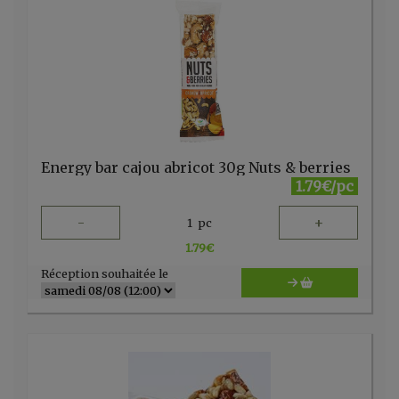
Energy bar cajou abricot 30g Nuts & berries
1.79€/pc
-
+
1
pc
1.79
€
Réception souhaitée le