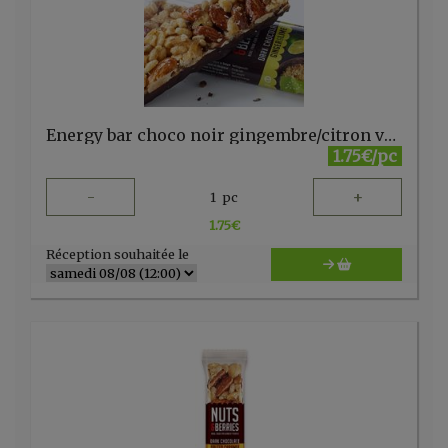
Energy bar choco noir gingembre/citron vert 40g Nuts & berries c
1.75€/pc
-
+
1
pc
1.75
€
Réception souhaitée le