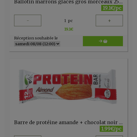
Ballotin marrons glacés gros morceaux 250g
19.1€/pc
-
+
1
pc
19.1
€
Réception souhaitée le
Barre de protéine amande + chocolat noir - 65 gr
1.99€/pc