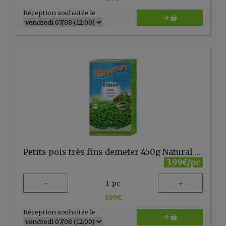
Réception souhaitée le
Petits pois très fins demeter 450g Natural Cool
3.99€/pc
-
+
1
pc
3.99
€
Réception souhaitée le