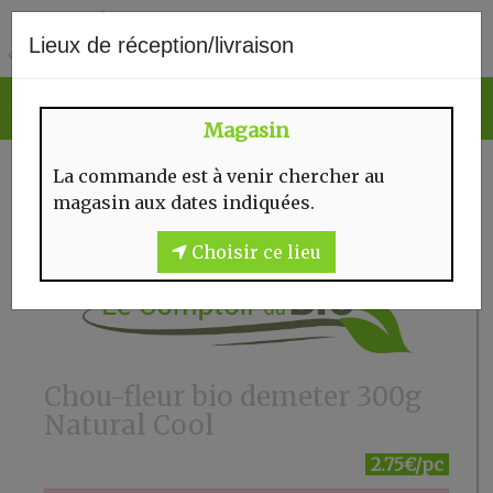
0
Lieux de réception/livraison
Magasin
La commande est à venir chercher au
magasin aux dates indiquées.
Choisir ce lieu
Chou-fleur bio demeter 300g
Natural Cool
2.75€/pc