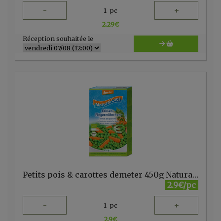
-
+
1
pc
2.29
€
Réception souhaitée le
Petits pois & carottes demeter 450g Natural Cool
2.9€/pc
-
+
1
pc
2.9
€