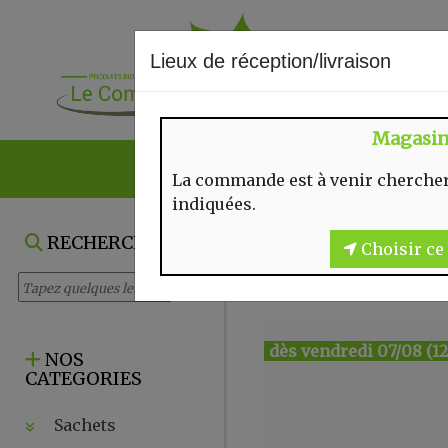
Lieux de réception/livraison
Magasi
NOS VENTES DU
La commande est à venir chercher
indiquées.
RECHERCHE
Choisir ce 
dès vendredi 07/08 (12
NOS
CATEGORIES
Sachets