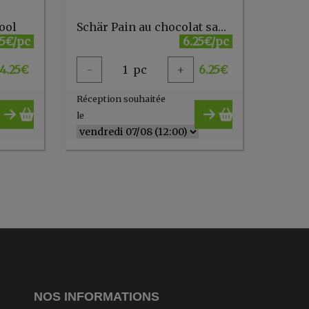
ool
Schär Pain au chocolat sans gluten 260g
25€/pc
6.25€/pc
4.25
€
-
1
pc
+
6.25
€
Réception souhaitée
le
NOS INFORMATIONS