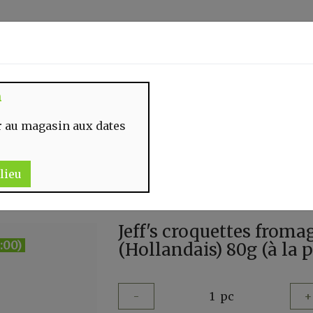
Identifiez-vous
n
 MOMENT
CONTACT
 au magasin aux dates
lieu
Jeff's croquettes froma
:00)
(Hollandais) 80g (à la p
-
1
pc
+