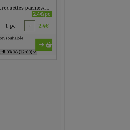
Jeff's croquettes parmesan 50g (à la pièce)
2.4€/pc
1
pc
+
2.4
€
on souhaitée