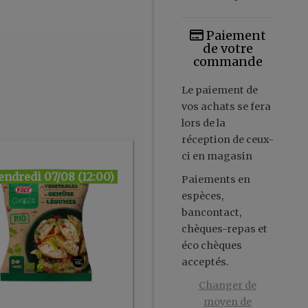
Paiement
de votre
commande
Le paiement de
vos achats se fera
lors de la
réception de ceux-
ci en magasin
endredi 07/08 (12:00)
Paiements en
espèces,
bancontact,
chèques-repas et
éco chèques
acceptés.
Changer de
moyen de