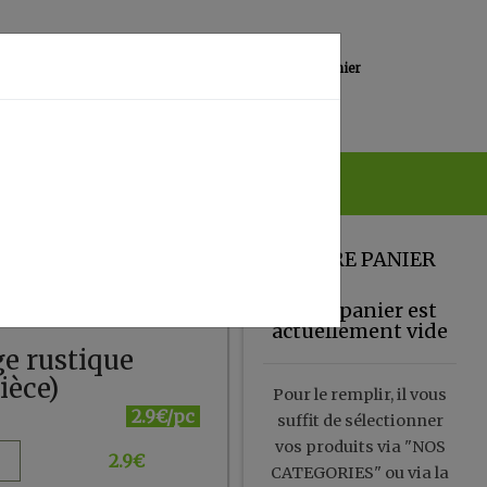
0
Lieu de réception
Mon panier
Magasin
0.00 €
VOTRE PANIER
Votre panier est
actuellement vide
ge rustique
ièce)
Pour le remplir, il vous
2.9€/pc
suffit de sélectionner
vos produits via "NOS
2.9
€
CATEGORIES" ou via la