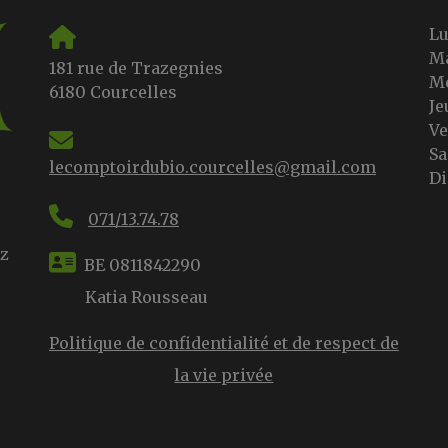
L
M
181 rue de Trazegnies
M
6180 Courcelles
Je
V
S
lecomptoirdubio.courcelles@gmail.com
D
071/13.74.78
ez
BE 0811842290
Katia Rousseau
Politique de confidentialité et de respect de
la vie privée