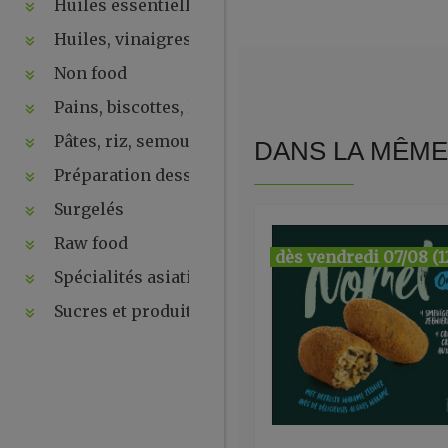
Huiles essentielles, hydrolats, ...
Huiles, vinaigres, sauces
Non food
Pains, biscottes, levures, ...
Pâtes, riz, semoules
DANS LA MÊME 
Préparation desserts, ....
Surgelés
Raw food
dès vendredi 07/08 (1
Spécialités asiatiques
Sucres et produits de la ruche