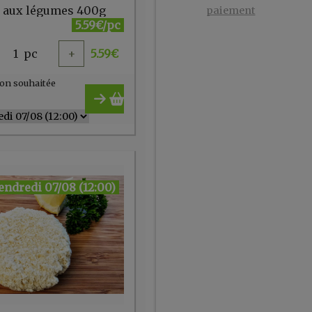
 aux légumes 400g
paiement
5.59€/pc
1
pc
+
5.59
€
on souhaitée
endredi 07/08 (12:00)