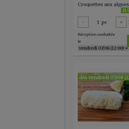
11
-
1
pc
+
Réception souhaitée
le
dès vendredi 07/08 (1