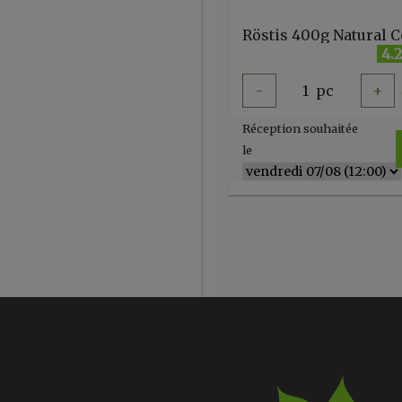
Röstis 400g Natural C
4.
-
1
pc
+
Réception souhaitée
le