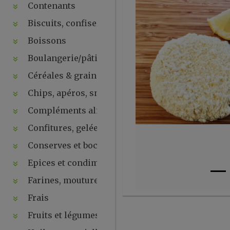
Contenants
Biscuits, confiseries, chocolats, snacks
Boissons
Boulangerie/pâtisseries
Céréales & graines
Chips, apéros, snacks, crackers ...
Compléments alimentaires & plantes
Confitures, gelées, compotes, purées, pâtes à tartin
Conserves et bocaux
Epices et condiments
Farines, moutures et levures
Frais
Fruits et légumes secs