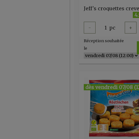
4
-
1
pc
+
Réception souhaitée
le
dès vendredi 07/08 (1