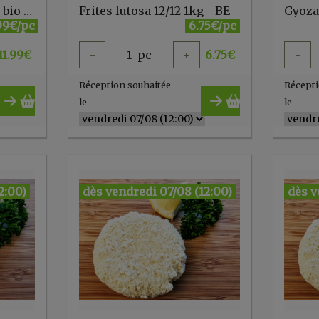
Croquettes aux algues bio 320g Nomet
Frites lutosa 12/12 1kg - BE
Gyoza
.99€/pc
6.75€/pc
11.99
€
-
1
pc
+
6.75
€
-
Réception souhaitée
Récepti
le
le
2:00)
dès vendredi 07/08 (12:00)
dès v