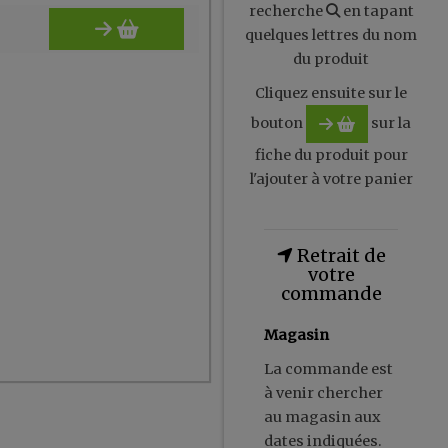
recherche
en tapant
quelques lettres du nom
du produit
Cliquez ensuite sur le
bouton
sur la
fiche du produit pour
l'ajouter à votre panier
Retrait de
votre
commande
Magasin
La commande est
à venir chercher
au magasin aux
dates indiquées.