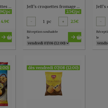
Jeff's croquettes crevettes (42% de crevettes !) 80g (à la pièce)
Jeff's croquettes fromage de Brugge 70g (à la pièce)
.9€/pc
2.5€/pc
4.9
€
-
1
pc
+
2.5
€
-
Réception souhaitée
Récepti
le
le
2:00)
dès vendredi 07/08 (12:00)